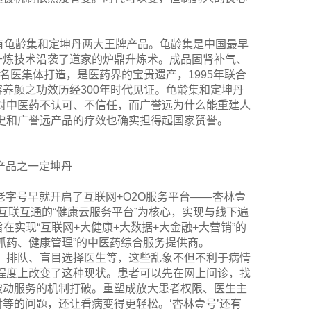
拥有龟龄集和定坤丹两大王牌产品。龟龄集是中国最早
升炼技术沿袭了道家的炉鼎升炼术。成品固肾补气、
名医集体打造，是医药界的宝贵遗产，1995年联合
养颜之功效历经300年时代见证。龟龄集和定坤丹
对中医药不认可、不信任，而广誉远为什么能重建人
史和广誉远产品的疗效也确实担得起国家赞誉。
产品之一定坤丹
老字号早就开启了互联网+O2O服务平台——杏林壹
以互联互通的“健康云服务平台”为核心，实现与线下遍
实现“互联网+大健康+大数据+大金融+大营销”的
抓药、健康管理”的中医药综合服务提供商。
、排队、盲目选择医生等，这些乱象不但不利于病情
大程度上改变了这种现状。患者可以先在网上问诊，找
被动服务的机制打破。重塑成放大患者权限、医生主
等的问题，还让看病变得更轻松。‘杏林壹号’还有