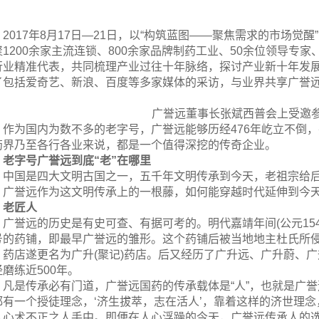
2017年8月17日—21日，以“构筑蓝图——聚焦需求的市场
聚1200余家主流连锁、800余家品牌制药工业、50余位领导专家、
行业精准代表，共同梳理产业过往十年脉络，探讨产业新十年发
了包括爱奇艺、新浪、百度等多家媒体的采访，与业界共享广誉
广誉远董事长张斌西普会上受邀
作为国内为数不多的老字号，广誉远能够历经476年屹立不倒
药界乃至各行各业来说，都是一个值得深挖的传奇企业。
老字号广誉远到底“老”在哪里
中国是四大文明古国之一，五千年文明传承到今天，老祖宗给
。广誉远作为这文明传承上的一根藤，如何能穿越时代延伸到今
老匠人
广誉远的历史是有史可查、有据可考的。明代嘉靖年间(公元15
号的药铺，即最早广誉远的雏形。这个药铺后被当地地主杜氏所
，药店遂更名为广升(聚记)药店。后又经历了广升远、广升蔚、
经磨练近500年。
凡是传承必有门道，广誉远国药的传承载体是“人”，也就是广誉
都有一个授徒理念，‘济生拔萃，志在活人’，靠着这样的济世理
入心术不正之人手中。即便在人心浮躁的今天，广誉远传承人的