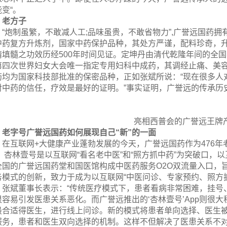
能变“。
老方子
“炮制虽繁，不敢减人工;品味虽贵，不敢省物力”,广誉远国药
中药复方升炼剂，国家中药保护品种，其处方严谨，配料珍奇，
精填髓之功效历经500年时间见证。定坤丹由清代乾隆年间的全国
第四次世界妇女大会唯一指定专用妇科中成药，其调经止痛、美容
药均为国家科技部批准的保密品种，正如张斌所说：“现在很多人
对中药的信任，疗效是最好的证明。”事实证明，广誉远的传承历
亮相西普会的广誉远王牌
老字号广誉远国药如何展现自己“新”的一面
在互联网+大健康产业蓬勃发展的今天，广誉远国药作为476年
。 杏林壹号是以互联网“看名老中医”和“照方抓中药”为突破口，
全国的广誉远国药堂和国医馆构成中医药服务O2O双流量入口，旨在
务模式的创新，致力于成为以互联网“中医问诊、专家预约、照方
张斌董事长表示：“传统医疗模式下，患者看病非常困难，挂号
很容易引发医患关系恶化。而广誉远推出的‘杏林壹号’App则很
最合适得医生，进行线上问诊。新的模式将患者单向选择、医生
服务，患者和医生双向选择的机制。这样不但解决了医患关系不对