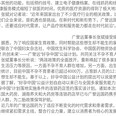
多其他的功能，包括预约挂号、建立电子健康档案、在线抓药和
健康服务模式缩短了就医的时间，优质的医疗资源的得到了极大地
张斌对记者说：”近年来国家出台了不少医疗行业的相关政策，比
我们企业来说，是机遇也是挑战。在新时代和新形势下，广誉远
下，还要适应时代需求，让产品疗效和服务能力都走在时代前沿“
广誉远董事长张斌接受
据悉，为了响应国家生育政策，同时帮助这些想生却不能生的
便联合了中国妇女杂志社、中国优生科学协会、中国医药物资协会
望 共创未来’——广誉远“好孕中国”公益计划。共同关注不孕不
张斌董事长分析说：“两孩政策的全面放开，重新唤起了很多家
、生活压力等原因，一方面不孕不育人群在增加，另一方面，出
查统计，目前中国不孕不育患者已超过4000万，占育龄人员的1
，想生却不能生。基于以上，好孕中国公益计划的提出可以说是势
据了解，“好孕中国“公益计划自启动以来已与全国多家服务能
好孕中国”计划落地实施条件的连锁药店签约落实该计划。诸如本
东国大药房、湖南养天和大药房等连锁药店早已与广誉远国药携手
育人群，为二胎政策保驾护航。
近几年的广誉远国药为了适应不断变化的时代需求和患者需求
会继续紧扣需求主线，整合行业力量，建立以消费者为核心的发