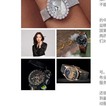
不
的
益
国
两
们
号
布
服
还
到
动