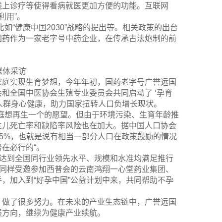
线上诊疗等使得看病就医更加方便的功能。互联网
利用”。
如“健康中国2030”战略的提出等。相关政策的出台
国药作为一家老字号中药企业，在传承古法炮制的前
。
媒体采访
家庭实现生育梦想，今年年初，国药老字号广誉远国
和全国中医协会生殖专业委员会共同启动了 ‘孕育
育人群身心健康，助力国家扭转人口负增长现状。
庭想再生一个的愿望。但由于环境污染、生育年龄推
生儿死亡率和缺陷率风险也在加大。据中国人口协会
2.5%，也就是说有相当一部分人口在政策鼓励的情况
在必行的“。
力达到全国同行业领先水平、规模和水准均满足推行
次同样受邀参加西普会的云南鸿翔一心堂药业集团、
，加入到“好孕中国”公益计划中来，共同帮助不孕
，做了很多努力。在未来的产业生态链中，广誉远国
展方向，继续为健康产业续航。