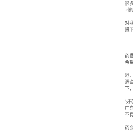
很
+
对
提
药
希
迟
调
下
“
广
不
药