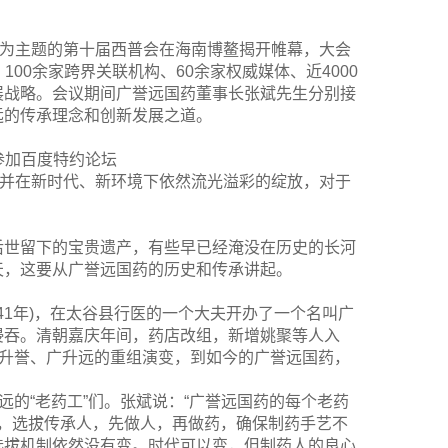
觉醒”为主题的第十届西普会在海南博鳌揭开帷幕，大会
100余家跨界关联机构、60余家权威媒体、近4000
展战略。会议期间广誉远国药董事长张斌先生分别接
远的传承理念和创新发展之道。
参加百度特约论坛
，并在新时代、新环境下依然流光溢彩的绽放，对于
后世留下的宝贵遗产，有些早已经淹没在历史的长河
天，这要从广誉远国药的历史和传承讲起。
41年)，在太谷县行医的一个大夫开办了一个名叫广
侵吞。清朝嘉庆年间，药店改组，新增姚聚等人入
广升誉、广升远的重组演变，到如今的广誉远国药，
远的“老药工”们。张斌说：“广誉远国药的每个老药
念，选拔传承人，先做人，再做药，确保制药手艺不
选拔机制依然没有变。时代可以变，但制药人的良心