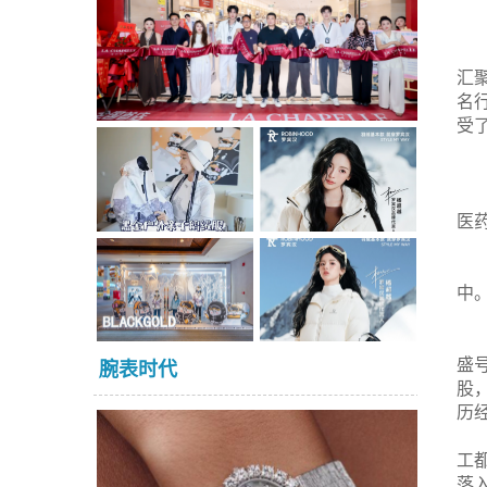
汇
名
受
医
中
盛
腕表时代
股
历
工
落