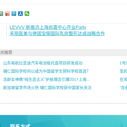
:
LEVVV 新据点上海尚嘉中心开业Party
:
禾丽医美与德国宝俪国际乳房整形达成战略合作
相关推荐
山东裕航比亚迪汽车电池板托盘项目研发成功
1
辅仁国际学校何以成为中国留学生预科学校首选？
圣
冻龄女神携“纯生态主义”护肤理念引爆2017上海...
在
新加坡留学市场火热 辅仁国际学校获中国家长关注
“存