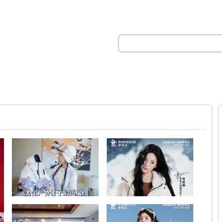
热门搜索：