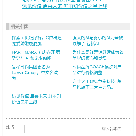
:
远见价值 启幕未来 鲜丽知价值之星上线
相关推荐
探索宝贝纸尿裤，C位出道
强大的AI与弱小的AI完全被
宠爱娇嫩屁屁肌
误解了 包括AI...
HART MARX 五店齐开 强
为什么网红营销继续成为该
势登陆 引领无限动能
品牌的核心和灵魂
复星时尚集团更名为
时尚品牌COACH逐步对产
LanvinGroup，中文名改
品进行价格调整
为...
方寸之间瞰见色彩科技-海
昌携旗下三大主力品...
远见价值 启幕未来 鲜丽知
价值之星上线
姓 名：
输入名称 (*)