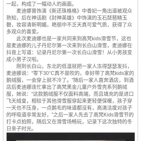
一起，构成了一幅动人的画面。
麦迪娜曾饰演《新还珠格格》中香妃一角出道被观众
熟知，后在神话剧《封神英雄》中饰演的玉石琵琶精玉
磬，妆容清新明媚，艳丽中不乏天真可爱气质，获得了众
多观众的喜爱。
此次麦迪娜也是一家共同来到高梵kids滑雪节，这也
是麦迪娜的儿子丹尼尔第一次来到长白山滑雪，麦迪娜在
抖音上写道：记录丹尼尔第一次长白山滑雪！从小男孩变
成小男子汉啦。
刚到长白山，东北的低温就把一家人冻得瑟瑟发抖，
麦迪娜说：“零下30°C真不是吹的，幸好带了高梵kids家的
鹅绒服，一会穿上就不冷了。”随后一家人直奔酒店，到酒
店后麦迪娜连忙拿出了高梵黑金儿童户外雪壳系列鹅绒
服，她说：“这款鹅绒服不仅面料高端，而且填充的是进口
飞天绒皇，相较于其他滑雪服穿起来更轻便保暖，孩子穿
一天也不压身，一点鹅毛的味道都没有，高清洁度对孩子
的呼吸道非常友好，”之后一家人先去了高梵Kids滑雪节的
打卡点拍照，随后又在滑雪场畅玩，记录下这次独特的冬
日亲子时光。