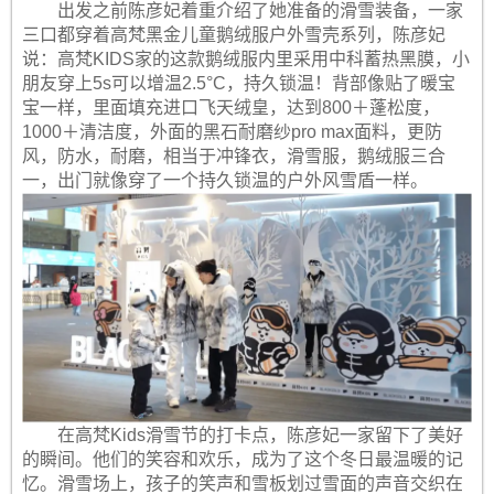
出发之前陈彦妃着重介绍了她准备的滑雪装备，一家
三口都穿着高梵黑金儿童鹅绒服户外雪壳系列，陈彦妃
说：高梵KIDS家的这款鹅绒服内里采用中科蓄热黑膜，小
朋友穿上5s可以增温2.5°C，持久锁温！背部像贴了暖宝
宝一样，里面填充进口飞天绒皇，达到800＋蓬松度，
1000＋清洁度，外面的黑石耐磨纱pro max面料，更防
风，防水，耐磨，相当于冲锋衣，滑雪服，鹅绒服三合
一，出门就像穿了一个持久锁温的户外风雪盾一样。
在高梵Kids滑雪节的打卡点，陈彦妃一家留下了美好
的瞬间。他们的笑容和欢乐，成为了这个冬日最温暖的记
忆。滑雪场上，孩子的笑声和雪板划过雪面的声音交织在