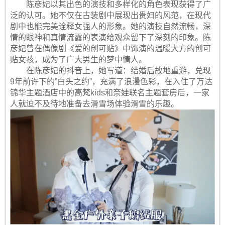
陈彦妃以其出色的演技和多样化的角色表现获得了广
泛的认可。她不仅在古装剧中展现出贵妇的风范，在现代
剧中也能完美诠释女强人的形象。她的演技自然流畅，深
情的眼神和真情流露的表演给观众留下了深刻的印象。陈
彦妃曾在偶像剧《爱的创可贴》中饰演的温暖大方的创可
贴女孩，成为了广大男生的梦中情人。
在陈彦妃的抖音上，她写道：结婚后故地重游，兑现
9年前许下的”白头之约”，充满了浪漫色彩，在入住了万达
锦华主题酒店中的高梵kids和奈娃联名主题套房后，一家
人就迫不及待地准备去滑雪场体验滑雪的乐趣。