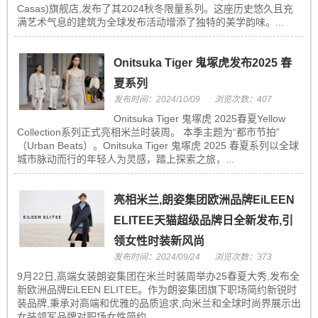
Casas)旗舰店,发布了其2024秋冬限量系列。这座历史悠久且充
满艺术气息的建筑为全球发布活动增添了独特的美学韵味。...
Onitsuka Tiger 鬼塚虎发布2025 春
夏系列
发布时间：2024/10/09
浏览次数：407
Onitsuka Tiger 鬼塚虎 2025春夏Yellow
Collection系列正式亮相米兰时装周。 本季主题为“都市节拍”
（Urban Beats）。Onitsuka Tiger 鬼塚虎 2025 春夏系列以全球
城市脉动而行的年轻人为灵感，踏上探索之旅，...
亮相米兰,朗姿集团欧洲品牌EiLEEN
ELITEE天猫超级品牌日全新发布,引
领女性时装新风尚
发布时间：2024/09/24
浏览次数：373
9月22日,高端女装朗姿集团在米兰时装周举办25春夏大秀,发布全
新欧洲品牌EiLEEN ELITEE。作为朗姿集团旗下职场简约新锐时
装品牌,秉承对高端和优雅的品质追求,向米兰和全球时尚界展示出
女装领军品牌对职场女性简约...