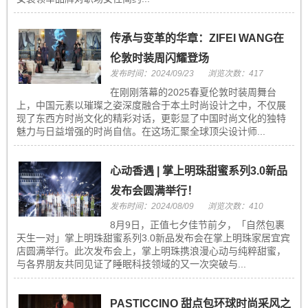
传承与变革的华章：ZIFEI WANG在
伦敦时装周闪耀登场
发布时间：2024/09/23
浏览次数：417
在刚刚落幕的2025春夏伦敦时装周舞台
上，中国元素以璀璨之姿深度融合于本土时尚设计之中，不仅展
现了东西方时尚文化的精彩对话，更彰显了中国时尚文化的独特
魅力与日益增强的时尚自信。在这场汇聚全球顶尖设计师...
心动香遇 | 掌上明珠甜蜜系列3.0新品
发布会圆满举行！
发布时间：2024/08/09
浏览次数：410
8月9日，正值七夕佳节前夕，「自然包裹
天生一对」掌上明珠甜蜜系列3.0新品发布会在掌上明珠家居宜宾
店圆满举行。此次发布会上，掌上明珠携浪漫心动与纯粹甜蜜，
与各界朋友共同见证了睡眠科技领域的又一次突破与...
PASTICCINO 甜点包环球时尚采风之