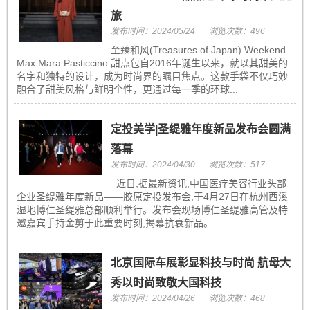
旅
发布时间：2024/05/24
浏览次数：496
至臻和风(Treasures of Japan) Weekend
Max Mara Pasticcino 甜点包自2016年诞生以来，就以其甜美的
名字和独特的设计，成为时尚界的瞩目焦点。这款手袋不仅巧妙
融合了甜美风格与鲜明个性，更通过每一季的环球...
定投美学|圣缇雅年度新品发布会圆满
落幕
发布时间：2024/04/30
浏览次数：517
近日,据最新资讯,中国医疗美容行业头部
企业圣缇雅年度新品——胶原定投发布会,于4月27日在杭州西溪
湿地博仁圣缇雅总部顺利举行。发布会现场博仁圣缇雅高管及特
邀嘉宾手持金剪于此重要时刻,揭幕抗衰新品。...
北京国际车展彰显科技与时尚 航母大
秀以时尚致敬大国科技
发布时间：2024/04/26
浏览次数：468