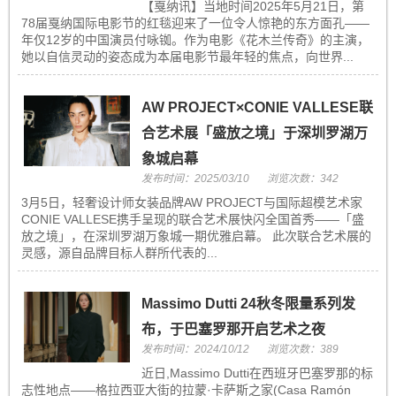
【戛纳讯】当地时间2025年5月21日，第
78届戛纳国际电影节的红毯迎来了一位令人惊艳的东方面孔——
年仅12岁的中国演员付咏铷。作为电影《花木兰传奇》的主演，
她以自信灵动的姿态成为本届电影节最年轻的焦点，向世界...
AW PROJECT×CONIE VALLESE联
合艺术展「盛放之境」于深圳罗湖万
象城启幕
发布时间：2025/03/10
浏览次数：342
3月5日，轻奢设计师女装品牌AW PROJECT与国际超模艺术家
CONIE VALLESE携手呈现的联合艺术展快闪全国首秀——「盛
放之境」，在深圳罗湖万象城一期优雅启幕。 此次联合艺术展的
灵感，源自品牌目标人群所代表的...
Massimo Dutti 24秋冬限量系列发
布，于巴塞罗那开启艺术之夜
发布时间：2024/10/12
浏览次数：389
近日,Massimo Dutti在西班牙巴塞罗那的标
志性地点——格拉西亚大街的拉蒙·卡萨斯之家(Casa Ramón