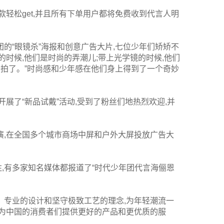
款轻松get,并且所有下单用户都将免费收到代言人明
的“眼镜杀”海报和创意广告大片,七位少年们矫矫不
的时候,他们是时尚的弄潮儿;带上光学镜的时候,他们
会拍了。”时尚感和少年感在他们身上得到了一个奇妙
展了“新品试戴”活动,受到了粉丝们地热烈欢迎,并
演,在全国多个城市商场中屏和户外大屏投放广告大
,有多家知名媒体都报道了“时代少年团代言海俪恩
、专业的设计和坚守极致工艺的理念,为年轻潮流一
起为中国的消费者们提供更好的产品和更优质的服