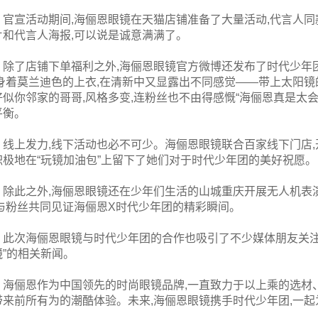
官宣活动期间,海俪恩眼镜在天猫店铺准备了大量活动,代言人同
片和代言人海报,可以说是诚意满满了。
除了店铺下单福利之外,海俪恩眼镜官方微博还发布了时代少年团
,身着莫兰迪色的上衣,在清新中又显露出不同感觉——带上太阳镜
好似你邻家的哥哥,风格多变,连粉丝也不由得感慨“海俪恩真是太
平衡。
线上发力,线下活动也必不可少。海俪恩眼镜联合百家线下门店,开
积极地在“玩镜加油包”上留下了她们对于时代少年团的美好祝愿。
除此之外,海俪恩眼镜还在少年们生活的山城重庆开展无人机表
,与粉丝共同见证海俪恩X时代少年团的精彩瞬间。
此次海俪恩眼镜与时代少年团的合作也吸引了不少媒体朋友关注
镜”的相关新闻。
海俪恩作为中国领先的时尚眼镜品牌,一直致力于以上乘的选材
带来前所有为的潮酷体验。未来,海俪恩眼镜携手时代少年团,一
。