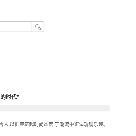
24小时联系电话：185 8888 888
们的时代”
代言人,以框架筑起时尚态度,于潮流中邂逅玩镜乐趣。