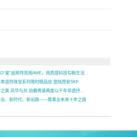
KO“星”品矩阵亮相AWE，用质感科技勾勒生活...
幸运符珠宝系列限时精品店 登陆西安SKP
之美 风华与共 劲霸男装再度以千年非遗抒...
美业、新时代、新出路——致美业未来十年之路