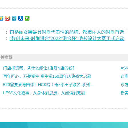
:
茵格丽女装最具时尚代表性的品牌，都市丽人的时尚首选
:
“数创未来·时尚洪合”2022“洪合杯” 毛衫设计大赛正式启动
相关推荐
门店拼货帮，凭什么能让1店赚N店的钱？
AS
百年匠心，万美资生 资生堂150周年庆典盛大启幕
迪奥
520需要爱与陪伴！HCK哈士奇×小王子联名 系列...
东方
LESS文化叙事：从身体到思想，从阅读到戏剧
新