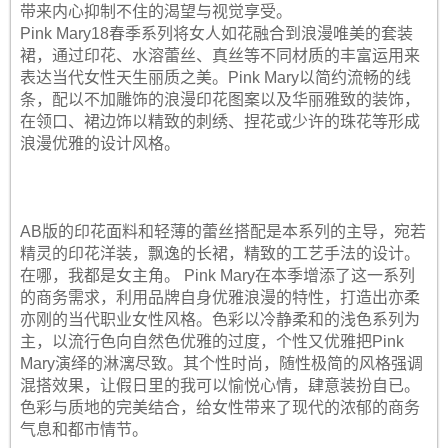
带来内心抑制不住的渴望与视觉享受。
Pink Mary18春季系列将女人如花融合到浪漫唯美的套装
裙，通过印花、水溶蕾丝、真丝等不同材质的丰富运用来
表达当代女性天生丽质之美。Pink Mary以简约流畅的线
条，配以不加雕饰的浪漫印花图案以及华丽雅致的装饰，
在领口、裙边饰以精致的刺绣、捏花或少许的珠花等形成
浪漫优雅的设计风格。
AB版的印花面料和轻薄的蕾丝搭配是本系列的主导，宛若
精灵的印花洋装，飘逸的长裙，精致的工艺手法的设计。
在哪，我都是女主角。 Pink Mary在本季增添了这一系列
的商务需求，利用品牌自身优雅浪漫的特性，打造出亦柔
亦刚的当代职业女性风格。色彩以冷静柔和的浅色系列为
主，以流行色向自然色优雅的过度，个性又优雅把Pink
Mary演绎的淋漓尽致。其个性时尚，随性极简的风格强调
混搭效果，让假日里的我可以愉悦心情，肆意装扮自已。
色彩与质地的完美结合，给女性带来了现代的浓郁的商务
气息和都市情节。