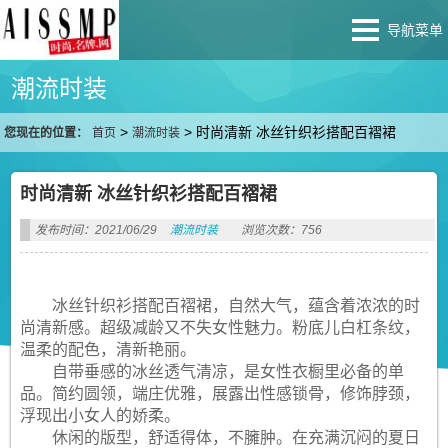
导航菜单
潮流时装
>
>
时尚清新 冰丝针织衫搭配百褶裙
您现在的位置：
首页
潮流时装
时尚清新 冰丝针织衫搭配百褶裙
发布时间：2021/06/29
潮流时装
浏览次数：756
冰丝针织衫搭配百褶裙，自然大气，蕴含着浓浓的时
尚清新感。超级减龄又不失女性魅力。粉底儿白杠条纹，
温柔的配色，清新艳丽。
自带垂感的冰丝透气清凉，是女性衣橱里必备的单
品。简约圆领，端庄优雅，展露出性感锁骨，修饰脖颈，
浮现出小女人的娇柔。
休闲的版型，舒适得体，不臃肿。在充满沉闷的夏日