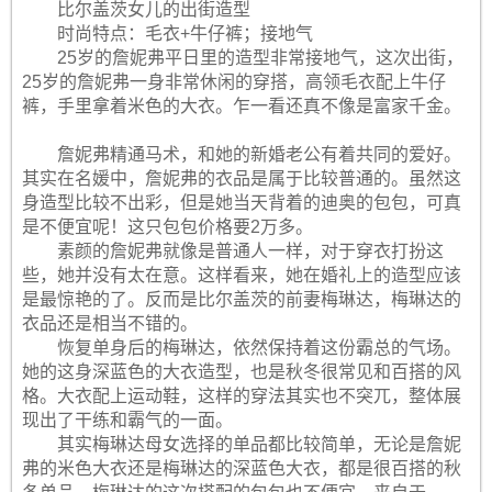
比尔盖茨女儿的出街造型
时尚特点：毛衣+牛仔裤；接地气
25岁的詹妮弗平日里的造型非常接地气，这次出街，
25岁的詹妮弗一身非常休闲的穿搭，高领毛衣配上牛仔
裤，手里拿着米色的大衣。乍一看还真不像是富家千金。
詹妮弗精通马术，和她的新婚老公有着共同的爱好。
其实在名媛中，詹妮弗的衣品是属于比较普通的。虽然这
身造型比较不出彩，但是她当天背着的迪奥的包包，可真
是不便宜呢！这只包包价格要2万多。
素颜的詹妮弗就像是普通人一样，对于穿衣打扮这
些，她并没有太在意。这样看来，她在婚礼上的造型应该
是最惊艳的了。反而是比尔盖茨的前妻梅琳达，梅琳达的
衣品还是相当不错的。
恢复单身后的梅琳达，依然保持着这份霸总的气场。
她的这身深蓝色的大衣造型，也是秋冬很常见和百搭的风
格。大衣配上运动鞋，这样的穿法其实也不突兀，整体展
现出了干练和霸气的一面。
其实梅琳达母女选择的单品都比较简单，无论是詹妮
弗的米色大衣还是梅琳达的深蓝色大衣，都是很百搭的秋