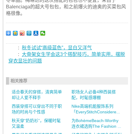
冬单品。梅琳达的这次搭配的包包也不便宜，来自于
Balenciaga的超大号包包，和之前爆火的迪奥的买菜包风
格很像。
:
秋冬试试“高级蓝色”，显白又洋气
:
大骨架女生学会这3个搭配技巧，简单实用，摆脱
穿衣显壮的问题
相关推荐
适合春天的穿搭，清爽简单
职场女人必备4种西装搭
却让人爱不释手
配，时髦感爆棚
西装穿搭可以穿出不同于职
Nike高端机能服饰系列
场的时尚与个性感
「EveryStitchConsidere...
秋天穿“奶奶衫”，保暖时髦
为BohèmeBeach-Worthy
又温柔
连衣裙选购The Fashion ...