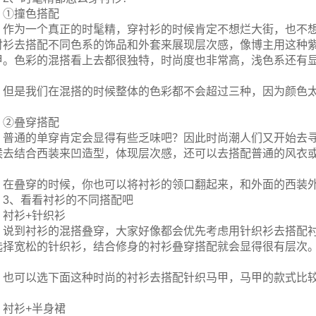
①撞色搭配
作为一个真正的时髦精，穿衬衫的时候肯定不想烂大街，也不
衬衫去搭配不同色系的饰品和外套来展现层次感，像博主用这种
甲。色彩的混搭看上去都很独特，时尚度也非常高，浅色系还有
但是我们在混搭的时候整体的色彩都不会超过三种，因为颜色
。
②叠穿搭配
普通的单穿肯定会显得有些乏味吧？因此时尚潮人们又开始去
候去结合西装来凹造型，体现层次感，还可以去搭配普通的风衣
在叠穿的时候，你也可以将衬衫的领口翻起来，和外面的西装
3、看看衬衫的不同搭配吧
衬衫+针织衫
说到衬衫的混搭叠穿，大家好像都会优先考虑用针织衫去搭配
选择宽松的针织衫，结合修身的衬衫叠穿搭配就会显得很有层次
也可以选下面这种时尚的衬衫去搭配针织马甲，马甲的款式比
。
衬衫+半身裙