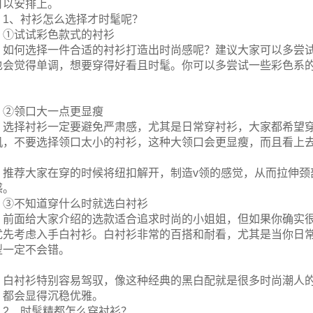
可以安排上。
1、衬衫怎么选择才时髦呢？
①试试彩色款式的衬衫
如何选择一件合适的衬衫打造出时尚感呢？建议大家可以多尝
也会觉得单调，想要穿得好看且时髦。你可以多尝试一些彩色系
。
②领口大一点更显瘦
选择衬衫一定要避免严肃感，尤其是日常穿衬衫，大家都希望
机，不要选择领口太小的衬衫，这种大领口会更显瘦，而且看上
推荐大家在穿的时候将纽扣解开，制造v领的感觉，从而拉伸颈
感。
③不知道穿什么时就选白衬衫
前面给大家介绍的选款适合追求时尚的小姐姐，但如果你确实
优先考虑入手白衬衫。白衬衫非常的百搭和耐看，尤其是当你日
型一定不会错。
白衬衫特别容易驾驭，像这种经典的黑白配就是很多时尚潮人
，都会显得沉稳优雅。
2、时髦精都怎么穿衬衫？