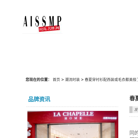
潮流时装
>
>
您现在的位置：
首页
潮流时装
春夏穿衬衫配西装或毛衣都美极
春
品牌资讯
发
同