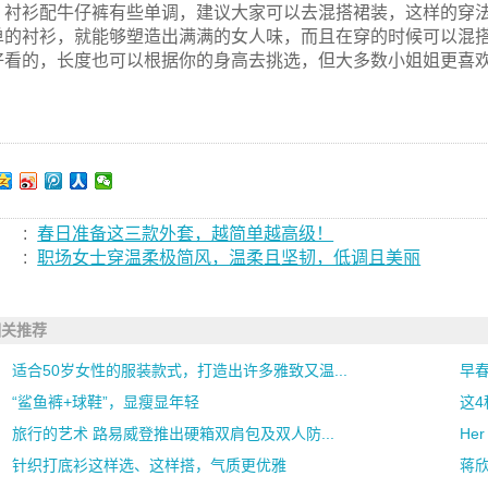
衬衫配牛仔裤有些单调，建议大家可以去混搭裙装，这样的穿
单的衬衫，就能够塑造出满满的女人味，而且在穿的时候可以混
好看的，长度也可以根据你的身高去挑选，但大多数小姐姐更喜
:
春日准备这三款外套，越简单越高级！
:
职场女士穿温柔极简风，温柔且坚韧，低调且美丽
相关推荐
适合50岁女性的服装款式，打造出许多雅致又温...
早春
“鲨鱼裤+球鞋”，显瘦显年轻
这
旅行的艺术 路易威登推出硬箱双肩包及双人防...
He
针织打底衫这样选、这样搭，气质更优雅
蒋