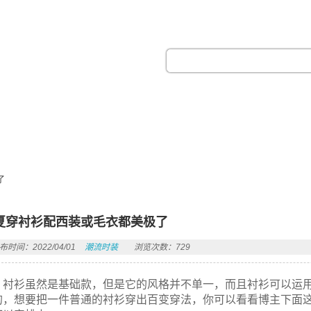
热门搜索：
了
夏穿衬衫配西装或毛衣都美极了
布时间：2022/04/01
潮流时装
浏览次数：729
衬衫虽然是基础款，但是它的风格并不单一，而且衬衫可以运
的，想要把一件普通的衬衫穿出百变穿法，你可以看看博主下面