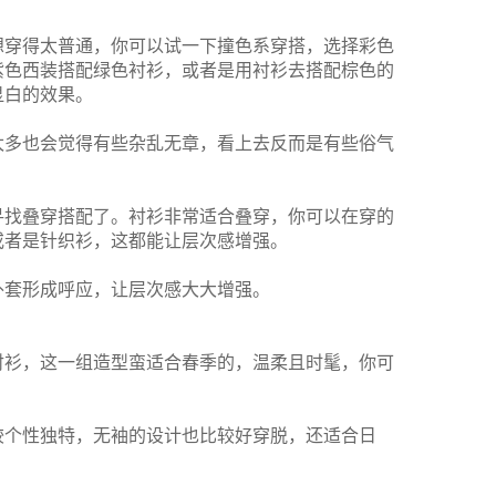
想穿得太普通，你可以试一下撞色系穿搭，选择彩色
紫色西装搭配绿色衬衫，或者是用衬衫去搭配棕色的
显白的效果。
太多也会觉得有些杂乱无章，看上去反而是有些俗气
寻找叠穿搭配了。衬衫非常适合叠穿，你可以在穿的
或者是针织衫，这都能让层次感增强。
外套形成呼应，让层次感大大增强。
衬衫，这一组造型蛮适合春季的，温柔且时髦，你可
。
较个性独特，无袖的设计也比较好穿脱，还适合日