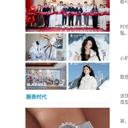
都
时
髦
心
致
该
腕表时代
造
装