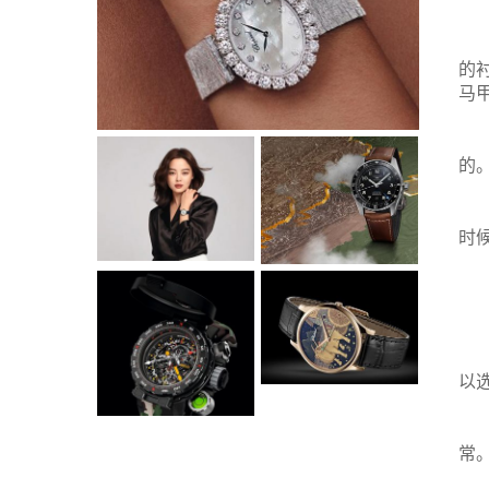
的
马
的
时
以
常