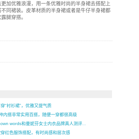
法更加优雅浪漫，用一条优雅时尚的半身裙去搭配上
搭不同裙装。皮革材质的半身裙或者是牛仔半身裙都
欢露腿穿搭。
穿“衬衫裙”，优雅又提气质
4种内搭非常实用百搭，随便一穿都很高级
r own words和曼妮芬女士内衣品牌真人测评...
欣穿红色服饰搭配，有时尚感和层次感