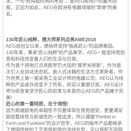
求，一句“经得起时间的考验”，是AEG给用户的最大回
报，正因为如此，AEG在欧洲有电器领域的“奔驰”的美
名。
130年匠心纯粹，携大师系列点亮AWE2018
AEG自创立以来，便始终坚持“独具匠心”的品牌基因。
130年来，秉承“匠心纯粹”的产品美学，AEG一直坚持用创
意和科技改变着人们的生活与日常。
作为首个用电灯点亮欧罗巴大陆的“普罗米修斯”，作为首
次引入全自动洗衣机，嵌入式冰箱的生活方式革新者，作
为世界上第一家采用工业设计师的电器公司，AEG认为纯
粹的产品或许改变不了所有，却足以重塑日常。AEG设计
师与研发者坚守匠心的初衷与本意的让AEG的产品臻于完
美!
匠心的第一重特质，在于领悟!
因为高端厨电的卓越性不仅要体现在使用感受，更要满足
厨房整体性与和谐性的一致追求，所以遵循“Perfekt in
Form und Funktion”的设计哲学，AEG的每件产品都继承
了德国传统的工艺质感和简约流线外型，足以搭配不同厨