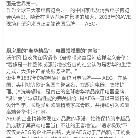
面是世界第一。
作为全球三大家电博览会之一的中国家电及消费电子博览
会(AWE)，随着在世界范围内影响的加大，2018年的AWE
现场有望迎来真正高端德国品牌——AEG。
厨房里的“奢华精品”，电器领域里的“奔驰”
沃尔冈·拉茨勒在畅销书《奢侈带来富足》这样定义奢侈：
“奢侈是一种整体或部分地被各自的社会认为是奢华的生活
方式，大多由产品或服务决定。”
诞生自1887年的纯粹德国血统厨电品牌—— AEG，在德
国、奥利地等欧洲各国享誉盛名，在厨房电器、衣物护
理、清洗等领域，是真正的全球奢华精品家用电器品牌。
“设计美学与卓越性能的完美融合”,是AEG一直以来坚持的
设计哲学，长期受到欧洲精英家庭青睐，并持续引领欧洲
高端奢华生活理念。
AEG的企业精神体现在对品质的承诺，始终保持的卓越品
质成就了其高端电器当仁不让的王者地位。“追求极致”不
仅仅是AEG的企业座右铭，更是AEG对于产品和员工的要