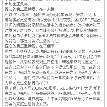
房和家居风格;
匠心的第二重特质，在于人性!
所以“少即是多”，操控界面务必简单直观，安装、使用、
清洁务必灵活高效!所以无数个日日夜夜，困扰AEG产品设
计师的问题始终是那些生活中的诸多痛点：怎样使烤箱同
时烘烤五层食物，且气味不会互相沾染?怎样使难搞的厨
电拥有自清洁功能?怎样让洗衣机也能清洗羊绒?所有匠心
的背后，都是对美好生活的向往!
匠心的第三重特质，在于细节!
世界上有很多人，成功的却只有用心的那些少数，AEG荣
耀130年的秘诀无非“匠心巧用”四字而已。从灵感创意到外
观设计，从功能表现到生产使用，精雕细琢到毫厘之间，
或许只是为了冷冻箱关门的响声提优雅那么一点，或许只
是为了电磁灶能多省一度电，或许只是为了洗碗机少占一
点空间……他们纯粹地坚持着一些看似不必要的细节，因
为那才是生活该有的样子!
据了解，在本届2018AWE现场，AEG将携旗下“大师”系列
高端家电亮相，产品覆盖烤箱、吸油烟机、洗碗机、咖啡
机以及冰箱、洗衣机等，为中国高端家庭量身打造一整套
完美的家庭生活解决方案。