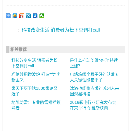
:
科技改变生活 消费者为松下空调打call
相关推荐
科技改变生活 消费者为松
是什么推动创维“身价”持续
下空调打call
上涨？
巧使妙用微波炉 打造“食”尚
电烤箱哪个牌子好？认准五
新主义
大关键性能错不了
泉天下厨卫馆1500家馆又
沐浴也能偷点懒？苏州人来
近了
围观黑科技
地凯防雷：专业防雷排插领
2016彩电行业研究发布会
导者
在京举行 创维斩获两...