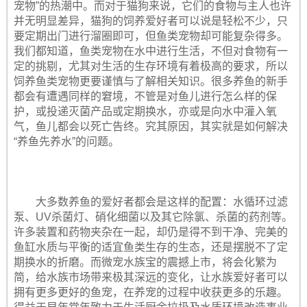
宠物”的热潮中。而对于猫狗来说，它们的食物与主人也许
并无明显差异，猫狗的饲养爱好者可以说是轻松不少，只
要定期出门进行溜圈即可，但鱼类宠物却可能复杂得多。
我们都知道，鱼类宠物在水中进行生活，不但对食物有一
定的挑剔，尤其对生活的生存环境有着极高的要求，所以
饲养鱼类宠物更要谨慎与了解相关知识。很多养鱼的新手
都会有遭遇同样的窘境，不管是对鱼儿进行怎么样的保
护，或投递灭菌产品或定期换水，亦或是向水中灌入氧
气，鱼儿都会以死亡告终。究其原因，其实就是如何解决
“养鱼先养水”的问题。
大多数养鱼的爱好者都会是这样的配置：水循环过滤
泵、UV杀菌灯、硝化细菌以及其它除氯、杀菌的药剂等。
许多装置和药物夹杂在一起，却仍是得不到干净、完美的
鱼缸水质与平衡的适宜鱼类生存的生态，还是摆脱不了定
期换水的折磨。而微宠水族宝的震撼上市，将会化繁为
简，给水族市场带来极其深远的变化，让水族爱好者可以
拥有更多更好的鱼宠，在养宠的过程中收获更多的乐趣。