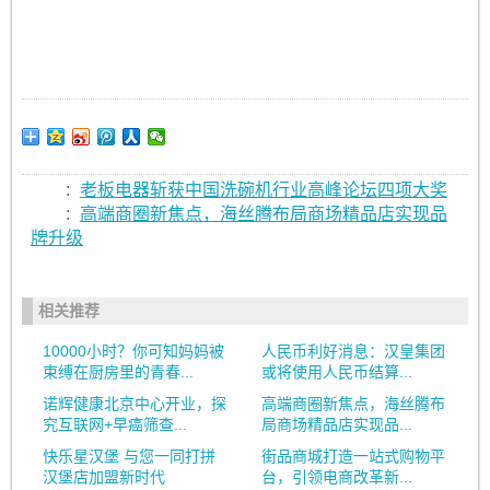
:
老板电器斩获中国洗碗机行业高峰论坛四项大奖
:
高端商圈新焦点，海丝腾布局商场精品店实现品
牌升级
相关推荐
10000小时？你可知妈妈被
人民币利好消息：汉皇集团
束缚在厨房里的青春...
或将使用人民币结算...
诺辉健康北京中心开业，探
高端商圈新焦点，海丝腾布
究互联网+早癌筛查...
局商场精品店实现品...
快乐星汉堡 与您一同打拼
街品商城打造一站式购物平
汉堡店加盟新时代
台，引领电商改革新...