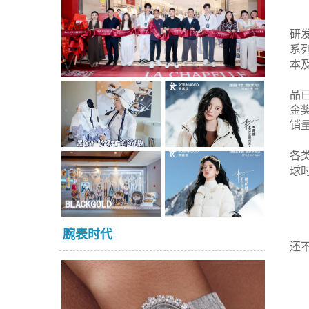
研
系
本
品
金
销
各
球
腕表时代
还