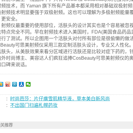
射频技术，而 Yaman 旗下所有产品基本都采用相对基础双极射频
极射频技术明显要强于双极射频。这也可以理解为多极射频能量
、更安全。
射频仪最重要的使用部位，活肤头的设计其实也是个容易被忽
肤特点完全不同。早在射频技术进入美国时，FDA(美国食品药品
进行了测试。所以企图用一个活肤头对付所有部位是很偷懒的做
osBeauty可思美射频仪采用三款定制活肤头设计，专业又人性
活肤头，从美肤效果来看分区域进行活肤还是比较对症下药的，
内外时尚博主、美容达人们疯狂追捧CosBeauty可思美射频仪的奥
和口碑来说话。
:
时尚芭莎：片仔癀雪肌精华液，草本美白新风尚
:
不出国门扫遍札幌药妆
相关推荐