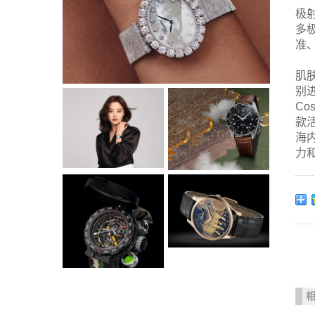
极
多
准
肌
别
C
款
海
力