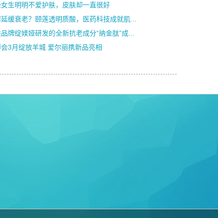
些女生明明不爱护肤，皮肤却一直很好
延缓衰老？颐莲透明质酸，医药科技成就肌...
品牌绽媄娅研发的全新抗老成分“纳金肽”成...
博会3月绽放羊城 爱尔丽携新品亮相