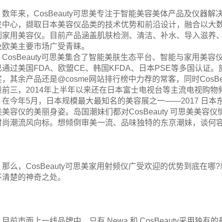
数年来，CosBeauty可思美专注于智能美容美体产品及仪
发中心，撷取日本美容仪品类的技术优势和前沿设计，融合以大数据
列家用美容仪。目前产品涵盖肌肤检测、清洁、补水、导入滋养
及欧美主要市场广受青睐。
CosBeauty可思美集合了智能美肤生态平台、智能与家用
已通过美国FDA、欧盟CE、韩国KFDA、日本PSE等多国认证
奖，其余产品还是@cosme网站排行榜中力荐的常客，同时CosB
量前三，2014年上半年以来还在日本富士电视台等主流电视购
在今年5月，日本规模最大最知名的美容展之一——2017 日本东
类美容仪的美丽身姿。岛国潮妹们都对CosBeauty 可思美美
时尚潮流风向标。想倾倒审美一流、品味独特的东京潮妹，谈何容
那么，CosBeauty可思美家用射频仪广受欢迎的优势到底在哪
不清楚的神奇之处。
目前市面上一线品牌中，只有 Newa 和 CosBeauty采用独有的最