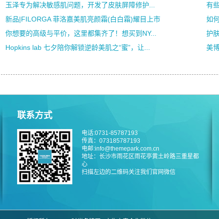
玉泽专为解决敏感肌问题，开发了皮肤屏障修护...
有
新品|FILORGA 菲洛嘉美肌亮颜霜(白白霜)耀目上市
如何
你想要的高级与平价，这里都集齐了！想买到NY...
护肤
Hopkins lab 七夕陪你解锁逆龄美肌之“蜜”，让...
美
联系方式
电话:0731-85787193
传真：073185787193
电邮:info@themepark.com.cn
地址：长沙市雨花区雨花亭黄土岭路三重星都
心
扫描左边的二维码关注我们官网微信