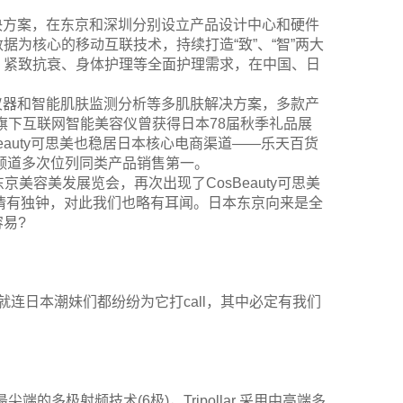
器解决方案，在东京和深圳分别设立产品设计中心和硬件
为核心的移动互联技术，持续打造“致”、“智”两大
、紧致抗衰、身体护理等全面护理需求，在中国、日
美容仪器和智能肌肤监测分析等多肌肤解决方案，多款产
。旗下互联网智能美容仪曾获得日本78届秋季礼品展
eauty可思美也稳居日本核心电商渠道——乐天百货
物频道多次位列同类产品销售第一。
京美容美发展览会，再次出现了CosBeauty可思美
容仪情有独钟，对此我们也略有耳闻。日本东京向来是全
易?
?就连日本潮妹们都纷纷为它打call，其中必定有我们
尖端的多极射频技术(6极)，Tripollar 采用中高端多