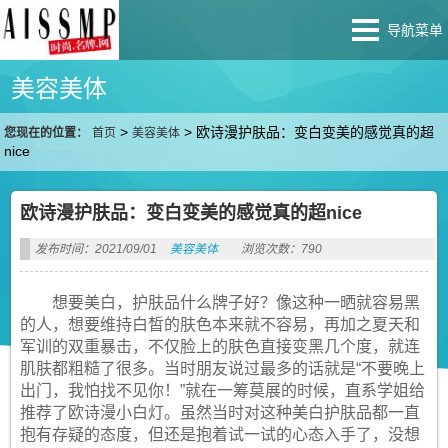
导航菜单
美容美体
>
>
欧诗漫护肤品：变白变美的感觉真的超
您现在的位置：
首页
美容美体
nice
欧诗漫护肤品：变白变美的感觉真的超nice
发布时间：2021/09/01
美容美体
浏览次数：790
想要美白，护肤品什么牌子好？像这种一晒就容易黑
的人，想要维持白皙的肤色本来就不容易，再加之夏天和
军训的双重暴击，不仅脸上的肤色直接变黑几个度，就连
肌肤都粗糙了很多。当时朋友说过最多的话就是“不要晚上
出门，我怕找不见你！”就在一筹莫展的时候，直系学姐给
推荐了欧诗漫小白灯。虽然当时对这种美白护肤品都一直
抱有存疑的态度，但还是抱着试一试的心态入手了，没想