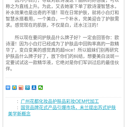
因为小白灯，导致对欧诗漫这个品牌的好感度，可以
称之为直线上升。为此，又去她家下单了欧诗漫智慧水，
补水效果也是出奇的不错！现在日常护肤，就将小白灯和
智慧水搭着用，一个美白，一个补水，完美迎合了护肤需
求。感觉现在的肌肤，不仅是白，还水汪汪的！
所以现在要问护肤品什么牌子好？一定会回答你：欧
诗漫！因为小白灯已经成为了护肤品中回购率高的一款精
华了，变白变美的感觉真的超nice！所以姐妹们别再研究
护肤品什么牌子好了，放下你们的纠结，想要美白淡斑一
定要试试这一款精华液，它绝对是你们军训过后的最佳伙
伴。
:
广州花都化妆品护肤品彩妆OEM代加工
:
国货品牌花式产品引爆市场，未兰提出苏式护肤
美学新概念