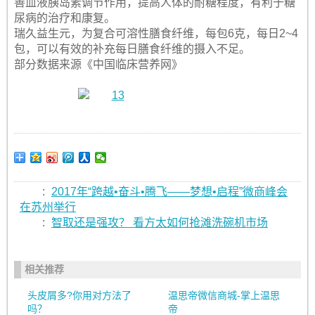
善血液胰岛素调节作用，提高人体的耐糖程度，有利于糖
尿病的治疗和康复。
瑞久益生元，为复合可溶性膳食纤维，每包6克，每日2~4
包，可以有效的补充每日膳食纤维的摄入不足。
部分数据来源《中国临床营养网》
:
2017年“跨越•奋斗•腾飞——梦想•启程”微商峰会
在苏州举行
:
智取还是强攻？ 看方太如何抢滩洗碗机市场
相关推荐
头皮屑多?你用对方法了
温思帝微信商城-掌上温思
吗？
帝