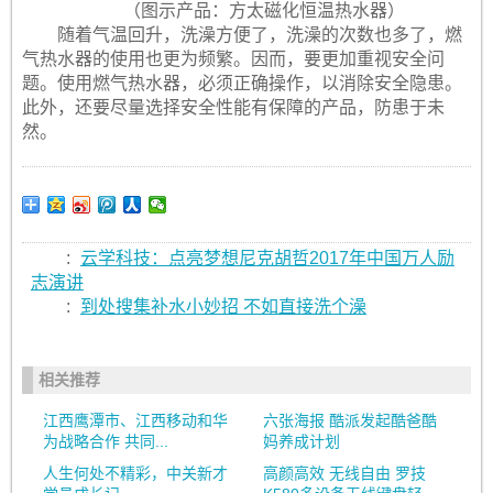
（图示产品：方太磁化恒温热水器）
随着气温回升，洗澡方便了，洗澡的次数也多了，燃
气热水器的使用也更为频繁。因而，要更加重视安全问
题。使用燃气热水器，必须正确操作，以消除安全隐患。
此外，还要尽量选择安全性能有保障的产品，防患于未
然。
:
云学科技：点亮梦想尼克胡哲2017年中国万人励
志演讲
:
到处搜集补水小妙招 不如直接洗个澡
相关推荐
江西鹰潭市、江西移动和华
六张海报 酷派发起酷爸酷
为战略合作 共同...
妈养成计划
人生何处不精彩，中关新才
高颜高效 无线自由 罗技