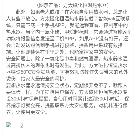
（图示产品：方太磁化恒温热水器）
此外，如果老人或孩子在家独自使用热水器，总是让
人有些不放心。方太磁化恒温热水器装载了智能wifi互联系
统，只需下载一个手机APP，就能远程查看、控制家中的
热水器。当室内一氧化碳、甲烷超标时，它会通过智能wifi
功能将报警信息发送至手机APP，如果APP没有打开，还
会自动发送短信到手机进行预警，提醒用户采取有效措
施。让你即使远在千里之外，也能掌控家中的安全。
安全问题上，除了一氧化碳中毒和燃气泄漏，热水器水温
过高烫伤人的现象也时有发生。为此，方太磁化恒温热水
器特设50℃安全锁功能，可有效预防操作失误带来的意外
烫伤，给家人最安全的呵护。
要想热水器永远保持安全状态，定期保养免不了，就跟人
要体检一样。为了提醒用户保养，方太磁化恒温热水器专
设300小时保养提醒，当使用时间累计达到300小时后，保
养指示灯就会亮，提醒联系方太安检服务，对机器进行保
养，让使用更安全。