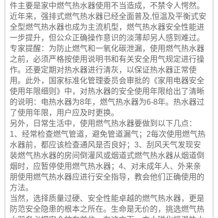
件主要是家中燃气热水器使用不当造成，不禁令人愕然。
近年来，强排式燃气热水器已经全面普及,恒温及平衡式安
全型燃气热水器也成为主流机型，燃气热水器安全性能进
一步提升，但公众正确操作意识的淡薄却另人感到难过。
专家提醒：为防止燃气和一氧化碳泄漏，使用燃气热水器
之前，必须严格按使用说明书和有关安全用气规定进行操
作。还要定期对热水器进行清灰，以保证热水器正常使
用。此外，国家标准化管理委员会审批的《家用电器安全
使用年限细则》中，对热水器的安全使用年限给出了清晰
的说明：电热水器为8年，燃气热水器为6-8年。热水器过
了使用年限，用户应及时更换。
另外，日常生活中，使用燃气热水器要做到以下几点：
1、经常检查燃气管道，避免管道漏气；2每次使用燃气热
水器前，都应该检查通风是否良好；3、刮风天气发现安
装燃气热水器的房间倒灌风或烟道式燃气热水器从烟道倒
烟时，应暂停使用燃气热水器；4、对未成年人、外来亲
朋使用燃气热水器应进行安全指导，教会他们正确使用的
方法。
当然，选择质量过硬、安全性能卓越的燃气热水器，更是
防范安全隐患的根本之所在。生命是无价的，挑选燃气热