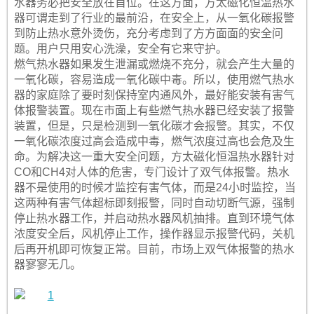
水器务必把安全放在首位。在这方面，方太磁化恒温热水
器可谓走到了行业的最前沿，在安全上，从一氧化碳报警
到防止热水意外烫伤，充分考虑到了方方面面的安全问
题。用户只用安心洗澡，安全有它来守护。
燃气热水器如果发生泄漏或燃烧不充分，就会产生大量的
一氧化碳，容易造成一氧化碳中毒。所以，使用燃气热水
器的家庭除了要时刻保持室内通风外，最好能安装有害气
体报警装置。现在市面上有些燃气热水器已经安装了报警
装置，但是，只是检测到一氧化碳才会报警。其实，不仅
一氧化碳浓度过高会造成中毒，燃气浓度过高也会危及生
命。为解决这一重大安全问题，方太磁化恒温热水器针对
CO和CH4对人体的危害，专门设计了双气体报警。热水
器不是使用的时候才监控有害气体，而是24小时监控，当
这两种有害气体超标即刻报警，同时自动切断气源，强制
停止热水器工作，并启动热水器风机抽排。直到环境气体
浓度安全后，风机停止工作，操作器显示报警代码，关机
后再开机即可恢复正常。目前，市场上双气体报警的热水
器寥寥无几。