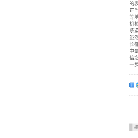
的
正
等
机
系
虽
长
中
信
一