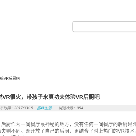
热门搜索：
验VR后厨吧
说VR很火，带孩子来真功夫体验VR后厨吧
布时间：2017/03/15
品味生活
浏览次数：954
后厨作为一间餐厅最神秘的地方，没有任何一间餐厅的后厨是
功夫则不同。既开放了自己的后厨，更结合了时上热门的VR技术