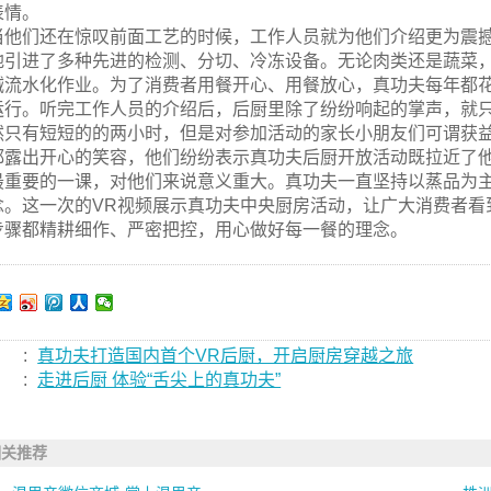
表情。
当他们还在惊叹前面工艺的时候，工作人员就为他们介绍更为震
地引进了多种先进的检测、分切、冷冻设备。无论肉类还是蔬菜
械流水化作业。为了消费者用餐开心、用餐放心，真功夫每年都花
运行。听完工作人员的介绍后，后厨里除了纷纷响起的掌声，就
然只有短短的的两小时，但是对参加活动的家长小朋友们可谓获
都露出开心的笑容，他们纷纷表示真功夫后厨开放活动既拉近了
最重要的一课，对他们来说意义重大。真功夫一直坚持以蒸品为
念。这一次的VR视频展示真功夫中央厨房活动，让广大消费者看
步骤都精耕细作、严密把控，用心做好每一餐的理念。
:
真功夫打造国内首个VR后厨，开启厨房穿越之旅
:
走进后厨 体验“舌尖上的真功夫”
相关推荐