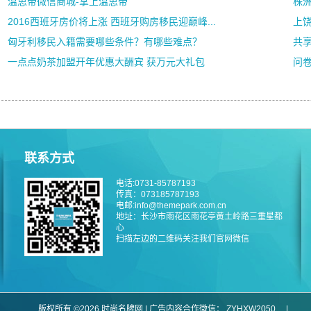
温思帝微信商城-掌上温思帝
株
2016西班牙房价将上涨 西班牙购房移民迎巅峰...
上饶
匈牙利移民入籍需要哪些条件？有哪些难点？
共
一点点奶茶加盟开年优惠大酬宾 获万元大礼包
问
联系方式
电话:0731-85787193
传真：073185787193
电邮:info@themepark.com.cn
地址：长沙市雨花区雨花亭黄土岭路三重星都
心
扫描左边的二维码关注我们官网微信
版权所有 ©2026 时尚名牌网 | 广告内容合作微信：
ZYHXW2050
|