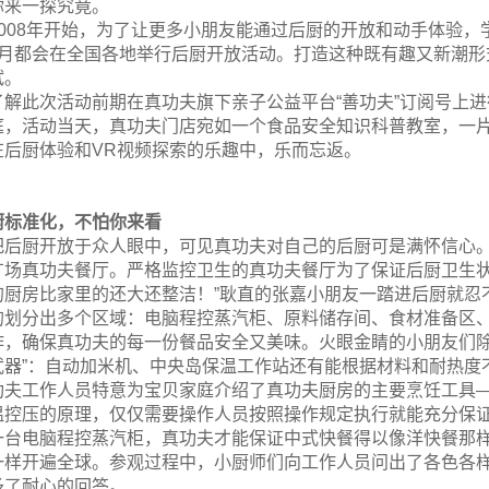
你来一探究竟。
2008年开始，为了让更多小朋友能通过后厨的开放和动手体验
3月都会在全国各地举行后厨开放活动。打造这种既有趣又新潮
试。
了解此次活动前期在真功夫旗下亲子公益平台“善功夫”订阅号上
庭，活动当天，真功夫门店宛如一个食品安全知识科普教室，一
在后厨体验和VR视频探索的乐趣中，乐而忘返。
厨标准化，不怕你来看
把后厨开放于众人眼中，可见真功夫对自己的后厨可是满怀信心。
广场真功夫餐厅。严格监控卫生的真功夫餐厅为了保证后厨卫生状
的厨房比家里的还大还整洁！”耿直的张嘉小朋友一踏进后厨就忍
的划分出多个区域：电脑程控蒸汽柜、原料储存间、食材准备区
作，确保真功夫的每一份餐品安全又美味。火眼金睛的小朋友们除
武器”：自动加米机、中央岛保温工作站还有能根据材料和耐热度
功夫工作人员特意为宝贝家庭介绍了真功夫厨房的主要烹饪工具—
温控压的原理，仅仅需要操作人员按照操作规定执行就能充分保
一台电脑程控蒸汽柜，真功夫才能保证中式快餐得以像洋快餐那样
一样开遍全球。参观过程中，小厨师们向工作人员问出了各色各
予了耐心的回答。