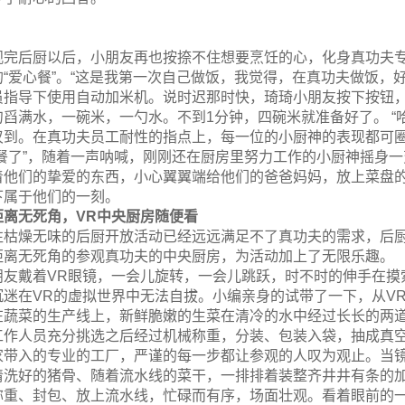
观完后厨以后，小朋友再也按捺不住想要烹饪的心，化身真功夫
的“爱心餐”。“这是我第一次自己做饭，我觉得，在真功夫做饭，
员指导下使用自动加米机。说时迟那时快，琦琦小朋友按下按钮
勺舀满水，一碗米，一勺水。不到1分钟，四碗米就准备好了。 “
叹到。在真功夫员工耐性的指点上，每一位的小厨神的表现都可
出餐了”，随着一声呐喊，刚刚还在厨房里努力工作的小厨神摇身
着他们的挚爱的东西，小心翼翼端给他们的爸爸妈妈，放上菜盘的
下属于他们的一刻。
距离无死角，VR中央厨房随便看
往枯燥无味的后厨开放活动已经远远满足不了真功夫的需求，后厨开
距离无死角的参观真功夫的中央厨房，为活动加上了无限乐趣。
朋友戴着VR眼镜，一会儿旋转，一会儿跳跃，时不时的伸手在摸
沉迷在VR的虚拟世界中无法自拔。小编亲身的试带了一下，从V
在蔬菜的生产线上，新鲜脆嫩的生菜在清冷的水中经过长长的两
工作人员充分挑选之后经过机械称重，分装、包装入袋，抽成真
家带入的专业的工厂，严谨的每一步都让参观的人叹为观止。当
清洗好的猪骨、随着流水线的菜干，一排排着装整齐井井有条的
称重、封包、放上流水线，忙碌而有序，场面壮观。看着眼前的