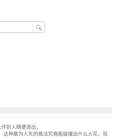
24小时联系电话：185 8888 888
允许别人随便进出，
，这种敢为人先的做法究竟能碰撞出什么火花，就