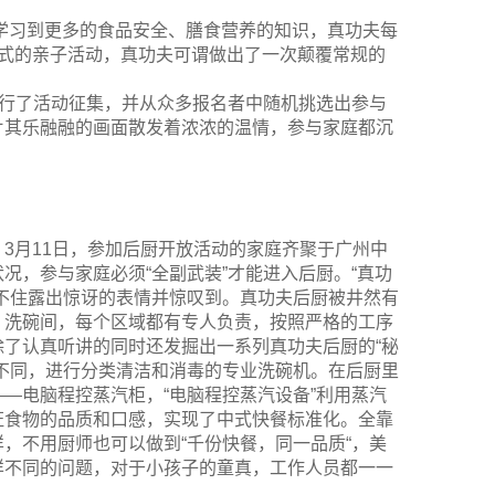
，学习到更多的食品安全、膳食营养的知识，真功夫每
形式的亲子活动，真功夫可谓做出了一次颠覆常规的
进行了活动征集，并从众多报名者中随机挑选出参与
片其乐融融的画面散发着浓浓的温情，参与家庭都沉
3月11日，参加后厨开放活动的家庭齐聚于广州中
况，参与家庭必须“全副武装”才能进入后厨。“真功
不住露出惊讶的表情并惊叹到。真功夫后厨被井然有
、洗碗间，每个区域都有专人负责，按照严格的工序
了认真听讲的同时还发掘出一系列真功夫后厨的“秘
不同，进行分类清洁和消毒的专业洗碗机。在后厨里
—电脑程控蒸汽柜，“电脑程控蒸汽设备”利用蒸汽
证食物的品质和口感，实现了中式快餐标准化。全靠
，不用厨师也可以做到“千份快餐，同一品质“，美
样不同的问题，对于小孩子的童真，工作人员都一一