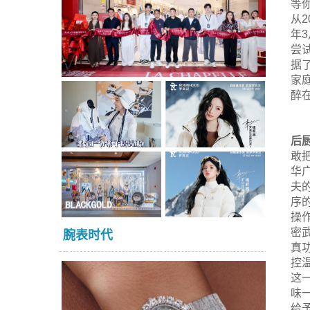
等
从
年
尝
据
家
醉
后
敢
华
夫
序
操
密
腕表时代
真
控
这
味
给