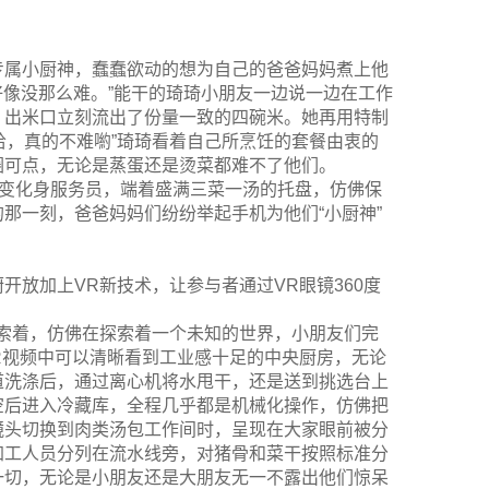
专属小厨神，蠢蠢欲动的想为自己的爸爸妈妈煮上他
好像没那么难。”能干的琦琦小朋友一边说一边在工作
，出米口立刻流出了份量一致的四碗米。她再用特制
哈，真的不难喲”琦琦看着自己所烹饪的套餐由衷的
圈可点，无论是蒸蛋还是烫菜都难不了他们。
一变化身服务员，端着盛满三菜一汤的托盘，仿佛保
那一刻，爸爸妈妈们纷纷举起手机为他们“小厨神”
放加上VR新技术，让参与者通过VR眼镜360度
索着，仿佛在探索着一个未知的世界，小朋友们完
R视频中可以清晰看到工业感十足的中央厨房，无论
道洗涤后，通过离心机将水甩干，还是送到挑选台上
空后进入冷藏库，全程几乎都是机械化操作，仿佛把
镜头切换到肉类汤包工作间时，呈现在大家眼前被分
加工人员分列在流水线旁，对猪骨和菜干按照标准分
一切，无论是小朋友还是大朋友无一不露出他们惊呆