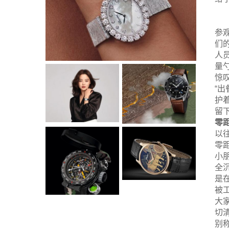
参
们
人
量
惊
“
护
留
零
以
零
小
全
是
被
大
切
别