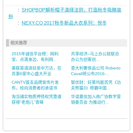
:
SHOPBOP解析帽子演绎法则，打造秋冬吸睛装
扮
:
NEXY.CO 2017秋冬新品大衣系列：悦冬
相关推荐
2015年诚信平台榜：网利
共享经济–马上办公就联合
宝、点滴身边、有利网...
办公为创客创...
美联英语进驻吴中万达，在
意大利奢侈品公司 Roberto
苏第6家中心盛大开业
Cavall将公布2016-...
CANTV首支品牌宣传片发
智优财：好莱坞能否凭《功
布，给向消费者的承诺书
夫熊猫3》称霸中国...
淘当铺实物质押债权凭靠谱
华谊嘉信加入商广协数字营
获得“老炮儿”青睐
销委员会 为推动行...