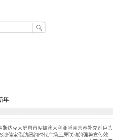
24小时联系电话：185 8888 888
新年
、纳斯达克大屏幕再度被澳大利亚膳食营养补充剂巨头
ORES澳佳宝借助纽约时代广场三屏联动的强势宣传效