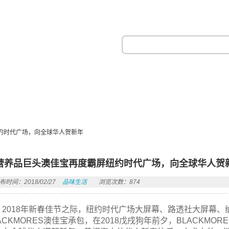
热门搜索：
约时代广场，向全球华人贺新年
营养品巨头澳佳宝再度霸屏纽约时代广场，向全球华人贺
布时间：2018/02/27
品味生活
浏览次数：874
2018年新春佳节之际，纽约时代广场大屏幕、路透社大屏幕
LACKMORES澳佳宝承包，在2018戊戌狗年前夕，BLACKM