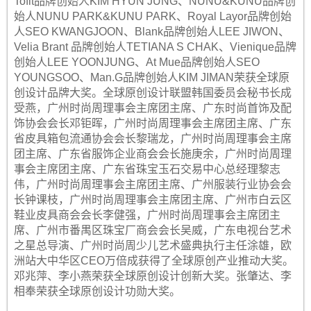
Tofit品牌创始人KIM HYUN JUNG、NUNU&KUNU品牌创
始人NUNU PARK&KUNU PARK、Royal Layor品牌创始
人SEO KWANGJOON、Blank品牌创始人LEE JIWON、
Velia Brant 品牌创始人TETIANA S CHAK、Vienique品牌
创始人LEE YOONJUNG、At Mue品牌创始人SEO
YOUNGSOO、Man.G品牌创始人KIM JIMAN荣获全球原
创设计品牌大奖。全球原创设计联盟韩国委员会秘书长成
受燕，广州时尚周理事会主席团主席、广东时尚首饰及配
饰协会会长邓钜晖，广州时尚周理事会主席团主席、广东
省皮具箱包流通协会会长黎瑞龙，广州时尚周理事会主席
团主席、广东省服饰企业商会会长施庚余，广州时尚周理
事会主席团主席、广东省珠宝玉石交易中心总经理黎志
伟，广州时尚周理事会主席团主席、广州服装行业协会会
长钟课枝，广州时尚周理事会主席团主席、广州市白云区
鞋业皮具商会会长李健强，广州时尚周理事会主席团主
席、广州市番禺区珠宝厂商会会长吴威，广东电视台艺术
之星总导演、广州时尚周少儿艺术盛典执行主任涂雄，欧
洲站大中华区CEO万倍成获得了全球原创产业推动大奖。
邓兆萍、李小燕荣获全球原创设计创新大奖。张肇达、李
相奉荣获全球原创设计功勋大奖。