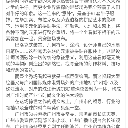
纵横时尚界数十载的大师竟然会注目于通俗认为不入大雅
之堂的牛仔。而更令业界震撼的是整场秀完全颠覆了人们
对牛仔的印象。这一连串的“意外“，是基于91套牛仔服
饰，在毕加索、布拉克以及劳森伯格的拼贴艺术的影响
下，运用多元化的拼贴手法，在颜色、肌理和质感上，将
各种不同的元素进行整合重组，将一个个看似不相干的元
素叠加在一起，贯穿整场发布。
巴洛克式装置、几何符号、涂鸦、设计师自己的水墨
画笔触……这些毫无关联的元素被拼贴在服装上。这是设
计师试图破除一切传统的象征意义，利用这些看似毫无关
联的事物间创造出的偶然性，找寻全新的创作材料、技巧
和理念的表达。
而整个秀场看起来就是一幅巨型绘画。而这幅超大型
绘画又与广州国际媒体港秀场外的广州地标“广州塔”以及
珠江流水、对岸的珠江新城CBD璀璨夜景融为一体，构成
对广州时尚产业与时尚文化的伟大颂歌!
在这场惊世之作的观众席上，广州市的领导、行业的
领袖以及全球的时尚精英们集聚一堂。
广州市领导包括广州市委常委、常务副市长陈志英，
广州市委宣传部副部长朱小燚、广州广播电视台台长崔颂
东、广州市商务委员会副主任陈泳芳、广州市协作办公室