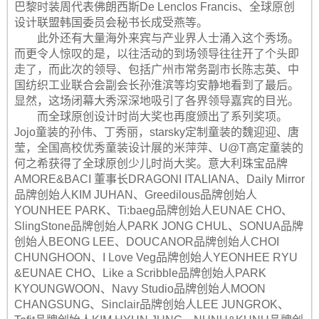
巴黎时装周代表佛朗西斯De Lenclos Francis、全球原创
设计联盟韩国委员会秘书长成受燕等。
此外还有大量海外来宾与产业界人士涌入这个秀场。
而更令人惊叹的是，以往活动的到场领导往往开了个头即
走了，而此次的领导、包括广州市常务副市长陈志英、中
国纺织工业联合会副会长孙淮滨等均安静地看到了最后。
显然，这场闭幕大秀深深地吸引了各界领导嘉宾的目光。
而全球原创设计时尚大奖也再度颁出了系列奖项。
Jojo童装的孙伟、丁秀丽，starsky定制童装的魏迎迎、唐
莹，全国高校优秀童装设计展的米萍萍、U@T高定童装的
何之希获得了全球原创少儿时尚大奖。意大利珠宝品牌
AMORE&BACI 董事长DRAGONI ITALIANA、Daily Mirror
品牌创始人KIM JUHAN、Greedilous品牌创始人
YOUNHEE PARK、Ti:baeg品牌创始人EUNAE CHO、
SlingStone品牌创始人PARK JONG CHUL、SONUA品牌
创始人BEONG LEE、DOUCANOR品牌创始人CHOI
CHUNGHOON、I Love Veg品牌创始人YEONHEE RYU
&EUNAE CHO、Like a Scribble品牌创始人PARK
KYOUNGWOON、Navy Studio品牌创始人MOON
CHANGSUNG、Sinclair品牌创始人LEE JUNGROK、