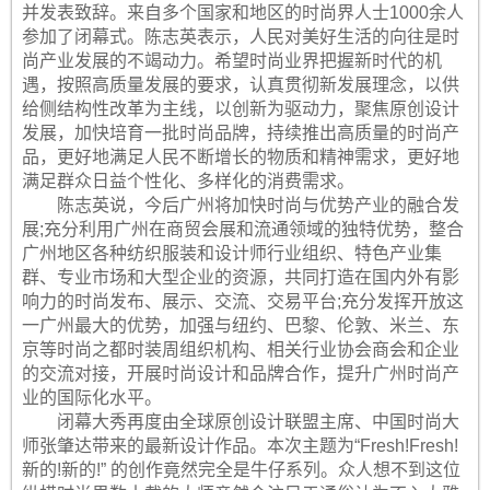
并发表致辞。来自多个国家和地区的时尚界人士1000余人
参加了闭幕式。陈志英表示，人民对美好生活的向往是时
尚产业发展的不竭动力。希望时尚业界把握新时代的机
遇，按照高质量发展的要求，认真贯彻新发展理念，以供
给侧结构性改革为主线，以创新为驱动力，聚焦原创设计
发展，加快培育一批时尚品牌，持续推出高质量的时尚产
品，更好地满足人民不断增长的物质和精神需求，更好地
满足群众日益个性化、多样化的消费需求。
陈志英说，今后广州将加快时尚与优势产业的融合发
展;充分利用广州在商贸会展和流通领域的独特优势，整合
广州地区各种纺织服装和设计师行业组织、特色产业集
群、专业市场和大型企业的资源，共同打造在国内外有影
响力的时尚发布、展示、交流、交易平台;充分发挥开放这
一广州最大的优势，加强与纽约、巴黎、伦敦、米兰、东
京等时尚之都时装周组织机构、相关行业协会商会和企业
的交流对接，开展时尚设计和品牌合作，提升广州时尚产
业的国际化水平。
闭幕大秀再度由全球原创设计联盟主席、中国时尚大
师张肇达带来的最新设计作品。本次主题为“Fresh!Fresh!
新的!新的!” 的创作竟然完全是牛仔系列。众人想不到这位