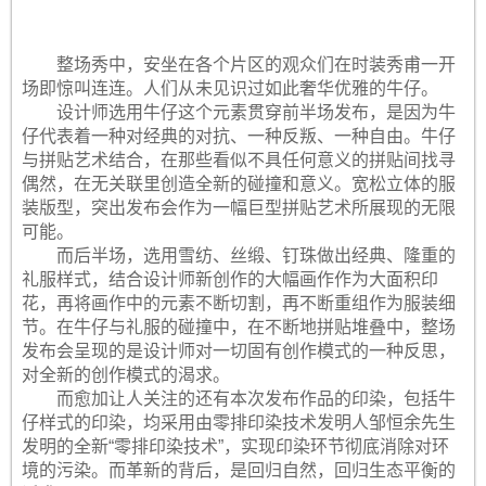
整场秀中，安坐在各个片区的观众们在时装秀甫一开
场即惊叫连连。人们从未见识过如此奢华优雅的牛仔。
设计师选用牛仔这个元素贯穿前半场发布，是因为牛
仔代表着一种对经典的对抗、一种反叛、一种自由。牛仔
与拼贴艺术结合，在那些看似不具任何意义的拼贴间找寻
偶然，在无关联里创造全新的碰撞和意义。宽松立体的服
装版型，突出发布会作为一幅巨型拼贴艺术所展现的无限
可能。
而后半场，选用雪纺、丝缎、钉珠做出经典、隆重的
礼服样式，结合设计师新创作的大幅画作作为大面积印
花，再将画作中的元素不断切割，再不断重组作为服装细
节。在牛仔与礼服的碰撞中，在不断地拼贴堆叠中，整场
发布会呈现的是设计师对一切固有创作模式的一种反思，
对全新的创作模式的渴求。
而愈加让人关注的还有本次发布作品的印染，包括牛
仔样式的印染，均采用由零排印染技术发明人邹恒余先生
发明的全新“零排印染技术”，实现印染环节彻底消除对环
境的污染。而革新的背后，是回归自然，回归生态平衡的