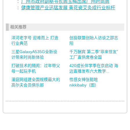
:
广州市政府副秘书长周玉梅出席广州时尚周
:
健康管理产业迅猛发展 青花瓷艾灸成行业标杆
相关推荐
洋河老字号 迎难而上 打造
创投联盟创始人访谈之邵志
行业典范
阳
三星GalaxyA535G全新设
千万酬宾 第二季“非来世友”
计带来时尚新体验
工厂直供席卷全国
打破技术的隔阂：过年带父
420成长伴学季在京启动 海
母一起玩手机
边直播发布六大教学...
漫庭网组建全国规模最大的
性感女神张懿暄
高尔夫会员俱乐部
nikkibaby（图）