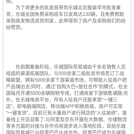
绩。
为了将更多的批发商带到乐城北京服装早市批发拿
货，乐城全国免费采购班车日发高达130辆，且免费帮助
采购商发物流送货到家，此举得到了商户及采购商们的纷
纷赞赏。
在前期筹备阶段，乐城国际贸易城由千余名销售人员
组成的渠道拓展团队，与500余家二级批发市场签订了战
略联盟，拥有5000余家下游渠道市场，可帮助入驻商户把
产品铺出去;同时，通过“自购大巴+旅社合作”的模式，在全
国每月开通5000余辆购物专线，打通商家下游销售通路;另
外，在乐城电商平台，所有入驻商户还能享受“一铺三
店”，即电脑端网店、移动端APP和微商城，商户可实现
“一键发货”，目前已有大量商户进行网店的“入驻装修”，准
备线上开店迎客了;与阿里及京东开展在大数据、仓储物流
等多方面的对接与合作也将逐步进入落地阶段，目前乐城
国际贸易城已与阿里巴巴达成合作，阿里巴巴将为乐城国