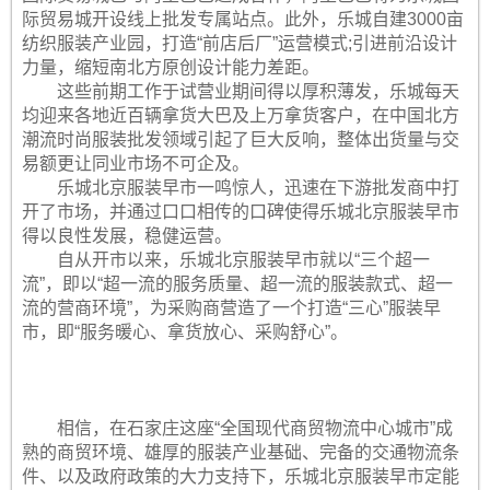
际贸易城开设线上批发专属站点。此外，乐城自建3000亩
纺织服装产业园，打造“前店后厂”运营模式;引进前沿设计
力量，缩短南北方原创设计能力差距。
这些前期工作于试营业期间得以厚积薄发，乐城每天
均迎来各地近百辆拿货大巴及上万拿货客户，在中国北方
潮流时尚服装批发领域引起了巨大反响，整体出货量与交
易额更让同业市场不可企及。
乐城北京服装早市一鸣惊人，迅速在下游批发商中打
开了市场，并通过口口相传的口碑使得乐城北京服装早市
得以良性发展，稳健运营。
自从开市以来，乐城北京服装早市就以“三个超一
流”，即以“超一流的服务质量、超一流的服装款式、超一
流的营商环境”，为采购商营造了一个打造“三心”服装早
市，即“服务暖心、拿货放心、采购舒心”。
相信，在石家庄这座“全国现代商贸物流中心城市”成
熟的商贸环境、雄厚的服装产业基础、完备的交通物流条
件、以及政府政策的大力支持下，乐城北京服装早市定能