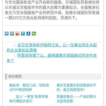
为华北服装批发产业开启新的篇章。乐城国际贸易城也将
以乐城北京服装早市的盛大启幕为重要起点，全面推进石
家庄乃至全国服装产业的转型升级，助推乐城国际贸易城
一期220万方商业航母顺利起航，货通天下。
:
全日空海淘有何独特之处，让一位事业风生水起
的企业家如此青睐
:
阿里收购饿了么，越来越像兄弟姐妹式的合作关
系了
相关推荐
融益贷：教您几招，轻松绕
重庆艺星整形割双眼皮好不
过P2P网贷陷阱
好，是正规医院吗？
加入“一客饭”免费学微
质量和售后——产品的两大
商代理起步技巧
决定性因素