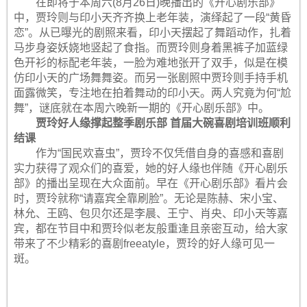
在即将于本周六(8月26日)晚播出的《开心剧乐部》
中，贾玲则与印小天齐齐换上老年装，演绎起了一段“黄昏
恋”。从已曝光的剧照来看，印小天摆起了舞蹈动作，扎着
马步身姿妖娆地竖起了食指。而贾玲则身着黑裤子加蓝绿
色开衫的标配老年装，一脸为难地张开了双手，似是在模
仿印小天的广场舞舞姿。而另一张剧照中贾玲则手持手机
面露微笑，专注地在拍着舞动的印小天。两人究竟为何“尬
舞”，谜底就在本周六晚新一期的《开心剧乐部》中。
贾玲好人缘撑起整季剧乐部 首届大碗喜剧培训班顺利
结课
作为“国民欢喜虫”，贾玲不仅凭借自身的喜感和喜剧
实力获得了观众们的喜爱，她的好人缘也伴随《开心剧乐
部》的播出呈现在大众面前。早在《开心剧乐部》看片会
时，贾玲就称“请嘉宾全靠刷脸”。无论是陈赫、宋小宝、
林允、王鸥、包贝尔还是李晨、王宁、肖央、印小天等嘉
宾，都在节目中和贾玲似老友般重逢且亲密互动，给大家
带来了不少精彩的喜剧freeatyle，贾玲的好人缘可见一
斑。