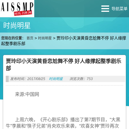
导航菜单
时尚明星
>
>
贾玲印小天演黄昏恋尬舞不停 好人缘撑
您现在的位置：
首页
时尚明星
起整季剧乐部
贾玲印小天演黄昏恋尬舞不停 好人缘撑起整季剧乐
部
发布时间：2017/08/25
时尚明星
浏览次数：753
来源:中国网
上周六晚，《开心剧乐部》播出了第7期节目，“大黑
牛”李晨和“筷子兄弟”肖央欢乐来袭，“欢喜女神”贾玲再次