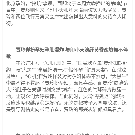
化身孕妇，“挖坑”李晨。而即将于本周六晚播出的第8期节
目中，贾玲则迎来了印小天和翟天临两位实力派演员，贾
玲和两位飞行嘉宾又会摩擦出怎样出人意料的火花令人期
待。
贾玲佯扮孕妇孕肚爆炸 与印小天演绎黄昏恋尬舞不停
歇
在第7期《开心剧乐部》中，“国民欢喜虫”贾玲如期赴
约，与“大黑牛”李晨饰演一对“假怀孕”的“真夫妻”。在对戏
过程中，“心机胖”贾玲佯装对对孕妇体态不熟悉，“大黑牛”
李晨不得不教起了贾玲扮孕妇，颇具喜感。而贾玲“皮薄馅
大”的肚子在关键时刻突然“爆炸”，红色的气球碎片散落一
地，让观众们大呼震惊。与此同时，贾玲“零延迟”的即兴
反应速度也继续稳定发挥。无论是掀被子为李晨挖坑，还
是引导剧情走向带足节奏，贾玲的即兴表演都颇具看点。