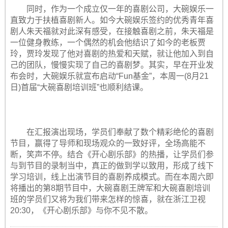
同时，作为一个成立仅一年的喜剧公司，大碗娱乐一
直致力于扶植喜剧新人。如今大碗娱乐签约的优秀青年喜
剧人朱天福就对此深有感受，在接触喜剧之前，朱天福是
一位健身教练，一个偶然的机会他结识了如今的老板贾
玲，贾玲发现了他对喜剧的热爱和天赋，就让他加入到自
己的团队，慢慢实现了自己的喜剧梦。其实，早在开业发
布会时，大碗娱乐就宣布启动“Fun基金”，本周一(8月21
日)首届“大碗喜剧培训班”也顺利结课。
在汇报演出现场，学员们奉献了数个精彩绝伦的喜剧
节目，赢得了导师和现场观众的一致好评，全场高能不
断，笑声不停。结合《开心剧乐部》的热播，让学员们参
与到节目的录制当中，真正的做到学以致用，形成了线下
学习培训，线上出演节目的喜剧养成模式。而在本周六即
将播出的第8期节目中，大碗喜剧王牌军和大碗喜剧培训
班的学员们又将为我们带来怎样的惊喜，就在浙江卫视
20:30，《开心剧乐部》与你不见不散。