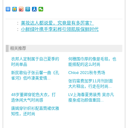
:
美妆达人都说爱，究竟是有多厉害？
:
小鲜绿叶携手李彩桦引领肌肤保鲜时代
相关推荐
衣邦人定制属于自己夏季的
何穗围巾厚的像是毛毯，也
时尚单品
能搭配的这么时尚
新民歌仙子张云馨一曲《孔
Chloé 2021秋冬秀场
雀河》低吟凄美爱情...
张钧甯费加罗11月刊封面
大片释出，行走在时尚...
48岁董卿穿驼色大衣，打
LV上海春夏男装秀 吴亦凡
造休闲大气时尚感
瘦身成功颜值重回...
唐嫣穿针织衫配直筒裙优雅
知性，还时尚