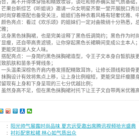
场合，离不开得体穿搭和精致妆容，谈吐和修养确实是气质基础
芒果台新综艺《听姐说》邀请一众女明星齐聚一堂开展脱口秀
的时尚穿着搭配也备受关注，姐姐们各种衣着风格有轻奢优雅、
颜色亮点：看过《欢乐颂》的姐妹们一定对曲筱绡十分熟悉，
优雅；
这身黑色抹胸裙，也是完美诠释了黑色低调简约；黑色作为时
了显瘦，还自带高贵滤镜，让你穿起黑色长裙瞬间变成公主本人
，更能突显迷人女人味。
搭配亮点：一身简约黑色抹胸裙造型，令王子文本身白皙肌肤
紧致肌肤和苗条手臂线条；
一头温柔深棕色齐肩内卷发搭配精致耳饰，让修长颈线和锁骨
抹胸设计有效将焦点上移，让上身比例缩短，更能突显纤瘦腰
保留现有上身和下身呈现的三七分优越比例；
虽然身高不足，但在黑色抹胸裙衬托下让王子文自带两米优雅
:
阳光帅气展露时尚品味 夏志远受邀出席腾讯视频拾光盛典
:
衬衫配宽松裙 林心如气质出众