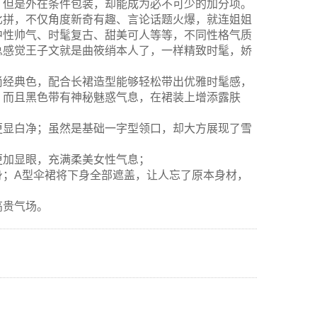
，但是外在条件包装，却能成为必不可少的加分项。
比拼，不仅角度新奇有趣、言论话题火爆，就连姐姐
中性帅气、时髦复古、甜美可人等等，不同性格气质
总感觉王子文就是曲筱绡本人了，一样精致时髦，娇
尚经典色，配合长裙造型能够轻松带出优雅时髦感，
；而且黑色带有神秘魅惑气息，在裙装上增添露肤
更显白净；虽然是基础一字型领口，却大方展现了雪
更加显眼，充满柔美女性气息；
身；A型伞裙将下身全部遮盖，让人忘了原本身材，
高贵气场。