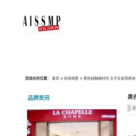
时尚明星
>
>
您现在的位置：
首页
时尚明星
黑色抹胸裙衬托 王子文自带两
黑
品牌资讯
发