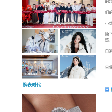
的
们
小
除
感
白
只
腕表时代