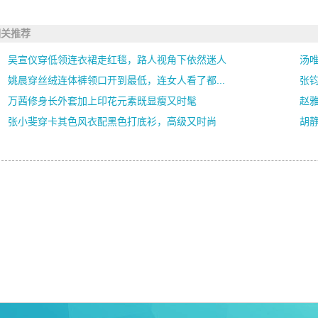
相关推荐
吴宣仪穿低领连衣裙走红毯，路人视角下依然迷人
汤唯
姚晨穿丝绒连体裤领口开到最低，连女人看了都...
张
万茜修身长外套加上印花元素既显瘦又时髦
赵
张小斐穿卡其色风衣配黑色打底衫，高级又时尚
胡