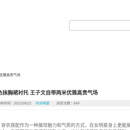
热门搜索：
米优雅高贵气场
色抹胸裙衬托 王子文自带两米优雅高贵气场
布时间：2021/06/21
时尚明星
浏览次数：649
穿衣搭配作为一种展现魅力和气质的方式，在女明星身上更能