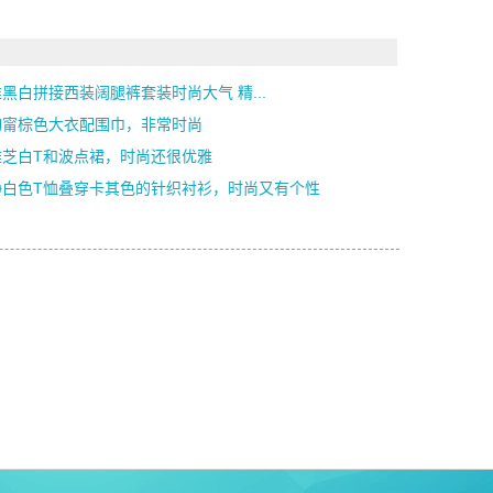
黑白拼接西装阔腿裤套装时尚大气 精...
钧甯棕色大衣配围巾，非常时尚
雅芝白T和波点裙，时尚还很优雅
静白色T恤叠穿卡其色的针织衬衫，时尚又有个性