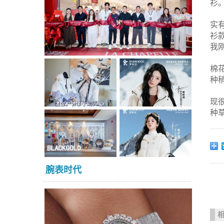
衫
实
衫
我
棉
种
现
种
腕表时代