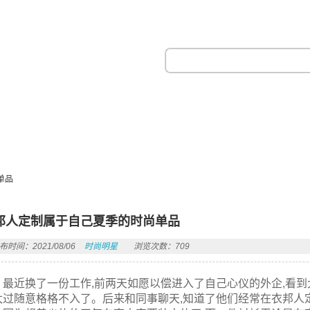
热门搜索：
单品
邦人定制属于自己夏季的时尚单品
布时间：2021/08/06
时尚明星
浏览次数：709
最近换了一份工作,前两天如愿以偿进入了自己心仪的外企,看
太过随意格格不入了。后来和同事聊天,知道了他们经常在衣邦人定