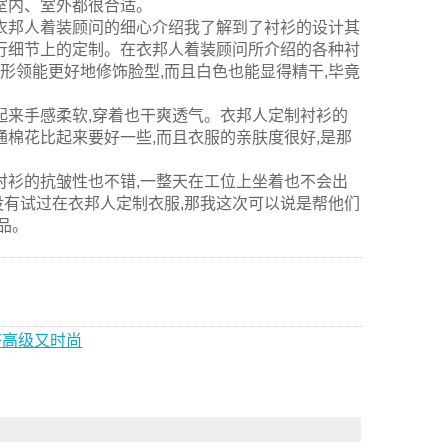
室内、室外都很合适。
衣邦人着装顾问的细心介绍我了解到了衬衫的设计其
行细节上的定制。在衣邦人着装顾问所介绍的各种衬
方形领能更好地修饰脸型,而且白色也能显得精干,毕竟
起来手感柔软,穿着也干爽透气。衣邦人定制衬衫的
棉花比起来要好一些,而且衣服的亲肤度很好,是那
衬衫的抗皱性也不错,一整天在工位上坐着也不会出
有试过在衣邦人定制衣服,那我这次可以说是帮他们
品。
搭高级又时尚