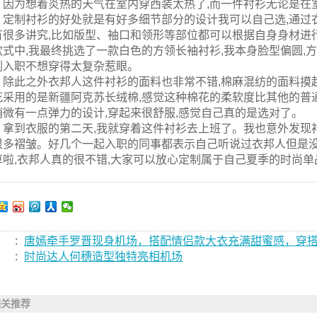
。因为想着炎热的天气在室内穿西装太热了,而一件衬衫无论是在
定制衬衫的好处就是有好多细节部分的设计我可以自己选,通过
有很多讲究,比如版型、袖口和领形等部位都可以根据自身身材进
款式中,我最终挑选了一款白色的方领长袖衬衫,我本身脸型偏圆,
刚入职不想穿得太复杂惹眼。
除此之外衣邦人这件衬衫的面料也非常不错,棉麻混纺的面料摸
花采用的是新疆阿克苏长绒棉,感觉这种棉花的柔软度比其他的普通
稍微有一点弹力的设计,穿起来很舒服,感觉自己真的是选对了。
拿到衣服的第二天,我就穿着这件衬衫去上班了。我也意外发现
很多褶皱。好几个一起入职的同事都表示自己听说过衣邦人但是没
草啦,衣邦人真的很不错,大家可以放心定制属于自己夏季的时尚单
:
唐嫣牵手罗晋现身机场，搭配情侣款大衣充满甜蜜感，穿
:
时尚达人何穗造型独特亮相机场
相关推荐