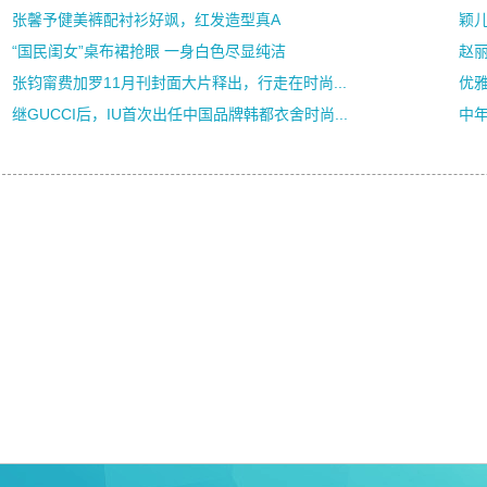
张馨予健美裤配衬衫好飒，红发造型真A
颖
“国民闺女”桌布裙抢眼 一身白色尽显纯洁
赵
张钧甯费加罗11月刊封面大片释出，行走在时尚...
优雅
继GUCCI后，IU首次出任中国品牌韩都衣舍时尚...
中