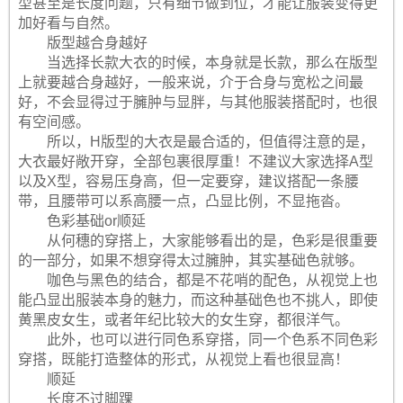
型甚至是长度问题，只有细节做到位，才能让服装变得更
加好看与自然。
版型越合身越好
当选择长款大衣的时候，本身就是长款，那么在版型
上就要越合身越好，一般来说，介于合身与宽松之间最
好，不会显得过于臃肿与显胖，与其他服装搭配时，也很
有空间感。
所以，H版型的大衣是最合适的，但值得注意的是，
大衣最好敞开穿，全部包裹很厚重！不建议大家选择A型
以及X型，容易压身高，但一定要穿，建议搭配一条腰
带，且腰带可以系高腰一点，凸显比例，不显拖沓。
色彩基础or顺延
从何穗的穿搭上，大家能够看出的是，色彩是很重要
的一部分，如果不想穿得太过臃肿，其实基础色就够。
咖色与黑色的结合，都是不花哨的配色，从视觉上也
能凸显出服装本身的魅力，而这种基础色也不挑人，即使
黄黑皮女生，或者年纪比较大的女生穿，都很洋气。
此外，也可以进行同色系穿搭，同一个色系不同色彩
穿搭，既能打造整体的形式，从视觉上看也很显高！
顺延
长度不过脚踝