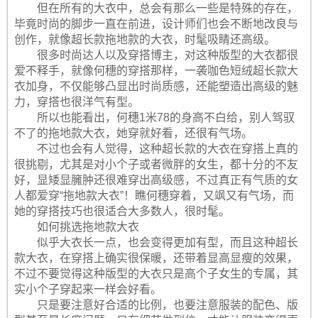
但在所有的大衣中，总会有那么一些是特殊的存在，
毕竟时尚的脚步一直在前进，设计师们也会不断地改良与
创作，就像超长款拖地款的大衣，时髦吸睛还高级。
很多时尚达人以及穿搭博主，对这种版型的大衣都很
爱不释手，就像何穗的穿搭那样，一袭咖色短绒超长款大
衣加身，不仅能够凸显出时尚质感，还能塑造出高级的魅
力，穿搭也很洋气有型。
所以也能看出，何穗1米78的身高不白给，别人驾驭
不了的拖地款大衣，她穿就好看，还很有气场。
不过也会有人觉得，这种超长款的大衣在穿搭上真的
很挑剔，尤其是对小个子或者微胖的女生，都十分的不友
好，显矮显臃肿还很难穿出高级感，不过真正有气质的女
人都爱穿“拖地款大衣”！瞧何穗穿着，又飒又有气场，而
她的穿搭技巧也很适合大多数人，很时髦。
如何挑选拖地款大衣
似乎大衣长一点，也会变得更加有型，而且这种超长
款大衣，在穿搭上确实很保暖，还带着显高显瘦的效果，
不过不要觉得这种版型的大衣只是高个子女生的专属，其
实小个子穿起来一样会好看。
只是要注意好合适的比例，也要注意服装的配色、版