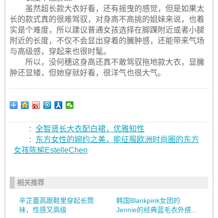
虽然超长款大衣好看，还有摇曳的感觉，但是如果太
长的款式真的很难驾驭，对身高不高挑的姐妹来说，也着
实是个难度，所以建议普通女孩选择在脚踝附近或者小腿
附近的长度，不仅不会显出穿着的臃肿感，还能带来气场
与高级感，穿起来也很时髦。
所以，没何穗这身高还真不敢驾驭拖地款大衣，显臃
肿还显矮，但她穿就好看，很洋气也很大气。
:
全智贤长大衣配白裙，优雅知性
:
东方女性的婉约之美，能征服欧洲时尚圈的东方
女孩陈瑜EstelleChen
相关推荐
辛芷蕾高跟鞋里穿起长筒
韩国Blankpink女团的
袜，性感又高级
Jennie的经典蓝毛衣外搭...