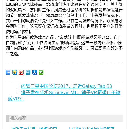
四周的支脚也比较高，给散热创造了比较充足的通风空间。其内部
的双风扇不一定同时工作，风扇会根据整机的功耗和发热情况进行
调节。低发热情况下，双风扇会全部停止工作。中等发热情况下，
其中一侧的风扇会优先进入工作。只有在高发热情况下，双风扇才
会同时工作。这无疑在保证散热质量的同时，也照顾了用户的日常
使用噪音控制。
作为三星的首款游戏本产品，“玄龙骑士”既能游戏又能办公，它向
白领传递了“别让工作占满生活”的新理念。这样一款内外兼修、低
调有内涵的产品，必将引领游戏本产品新风向，可谓职场白领的不
二之选。
:
闪耀三星中国论坛2017，走近Galaxy Tab S3
:
锤子发布新机Smartisan M1，锤子VR猜想止于微
鲸VR？
相关推荐
致敬工匠精神，微鲸VR带
厨卫线下快报 国内烤箱市