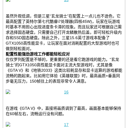
虽然外观低调，但是三星“玄龙骑士”在配置上一点儿也不逊色，它
最高配置了英特尔第七代酷睿i7处理器(四核45W)，玩家在玩游戏
时基本不用担心出现进度条卡滞的现象。而且玩家还可根据自己需
求选择固态硬盘，只需要自己打开龙鳞散热后盖，即可轻松升级内
存和SSD固态硬盘。除此之外，三星15.6英寸游戏本配备了
GTX1050高性能显卡，让玩家在面对消耗配置的大型游戏时也可
做到轻松面对。
配置性能强劲游戏工作都能轻松应对
仅仅罗列配置是不够的，更重要的还是看它跑游戏的能力。“玄龙
骑士”的GTX1050高性能显卡面对主流大型游戏时，尤其是像
《GTA V》和《地铁2033》这类比较耗显存和显卡运算的游戏都能
流畅的跑起来。比如用它体验《英雄联盟》时，最高画质+垂直同
步毫无压力，150帧往上的表现非常令人满意。
在游戏《GTA V》中，直接将画质调到了最高，画面基本能够保持
在60帧左右，流畅运行没有问题。