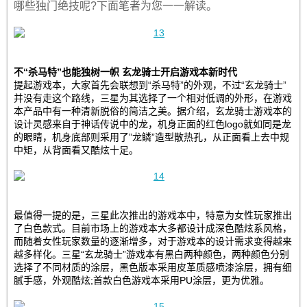
哪些独门绝技呢?下面笔者为您一一解读。
不“杀马特”也能独树一帜 玄龙骑士开启游戏本新时代
提起游戏本，大家首先会联想到“杀马特”的外观，不过“玄龙骑士”
并没有走这个路线，三星为其选择了一个相对低调的外形，在游戏
本产品中有一种清新脱俗的简洁之美。据介绍，玄龙骑士游戏本的
设计灵感来自于神话传说中的龙，机身正面的红色logo就如同是龙
的眼睛，机身底部则采用了”龙鳞”造型散热孔，从正面看上去中规
中矩，从背面看又酷炫十足。
最值得一提的是，三星此次推出的游戏本中，特意为女性玩家推出
了白色款式。目前市场上的游戏本大多都设计成深色酷炫系风格，
而随着女性玩家数量的逐渐增多，对于游戏本的设计需求变得越来
越多样化。三星“玄龙骑士”游戏本有黑白两种颜色，两种颜色分别
选择了不同材质的涂层，黑色版本采用皮革质感喷漆涂层，拥有细
腻手感，外观酷炫;首款白色游戏本采用PU涂层，更为优雅。