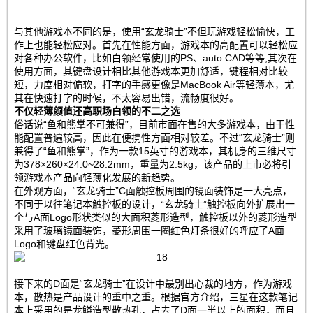
与其他游戏本不同的是，使用“玄龙骑士”不但玩游戏轻松愉快，工
作上也能轻松应对。首先在性能方面，游戏本的高配置可以轻松应
对各种办公软件，比如白领经常使用的PS、auto CAD等等;其次在
使用方面，其键盘设计相比其他游戏本更加舒适，键程相对比较
短，力度相对偏软，打字的手感更像是MacBook Air等轻薄本，尤
其在快速打字的时候，不太容易出错，流畅度很好。
不仅轻薄颜值还高职场白领的不二之选
俗话说“鱼和熊掌不可兼得”，目前市面在售的大多游戏本，由于性
能配置普遍较高，因此在便携性方面相对较差。不过“玄龙骑士”则
兼得了“鱼和熊掌”，作为一款15英寸的游戏本，其机身的三维尺寸
为378×260×24.0~28.2mm，重量为2.5kg，该产品的上市必将引
领游戏本产品向轻薄化发展的新趋势。
在外观方面，“玄龙骑士”C面触控板周围的镜面装饰是一大亮点，
不同于以往笔记本触控板的设计，“玄龙骑士”触控板向外扩展出一
个与A面Logo形状类似的大面积菱形造型，触控板以外的菱形造型
采用了玻璃镜面装饰，菱形周围一圈红色灯条很好的呼应了A面
Logo和键盘红色背光。
接下来的D面是“玄龙骑士”在设计中最别出心裁的地方，作为游戏
本，散热是产品设计的重中之重。根据官方介绍，三星在这款笔记
本上采用的是龙鳞造型散热孔，占去了D面一半以上的面积，而且