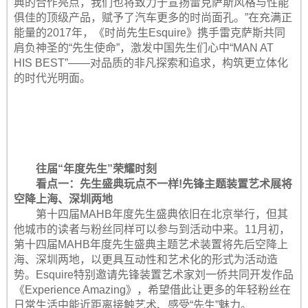
典的合作亮点，我们也将致力于宣扬雷克萨斯风格与性能
俱佳的顶级产品，赋予了汽车更多的时尚面孔。”在充满正
能量的2017年，《时尚先生Esquire》携手雷克萨斯共同
肩负神圣的“先生使命”，激发中国先生们心中“MAN AT
HIS BEST”——对品质的非凡探索和追求，构筑更立体化
的时代光明面。
往届“年度先生”荣耀时刻
看点一：先生盛典玩点不一样!先锋主题装置艺术展将
空降上海、深圳两地
第十四届MAHB年度先生盛典依旧在北京举行，但其
他城市的读者与粉丝同样可以参与到活动中来。11月初，
第十四届MAHB年度先生盛典主题艺术装置将先后空降上
海、深圳两地，以更具互动性和艺术化的形式为活动造
势。Esquire特别邀请先锋装置艺术家刘一侨共同开发作品
《Experience Amazing》，希望借此让更多的年轻粉丝在
日常生活中能近距离接触艺术、感受“先生”魅力。