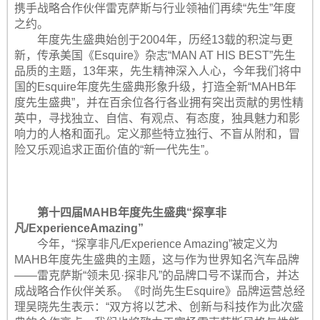
携手战略合作伙伴雷克萨斯与行业领袖们再续“先生”年度
之约。
年度先生盛典始创于2004年，历经13载的积淀与更
新，传承美国《Esquire》杂志“MAN AT HIS BEST”先生
品质的主题，13年来，先生精神深入人心，今年我们将中
国的Esquire年度先生盛典形象升级，打造全新“MAHB年
度先生盛典”，并在百余位各行各业拥有突出贡献的男性精
英中，寻找独立、自信、有观点、有态度，独具魅力和影
响力的人格和面孔。定义那些特立独行、不盲从附和，冒
险又乐观追求正面价值的“新一代先生”。
第十四届MAHB年度先生盛典“探享非
凡/ExperienceAmazing”
今年，“探享非凡/Experience Amazing”被定义为
MAHB年度先生盛典的主题，这与作为世界知名汽车品牌
——雷克萨斯“领未见·探非凡”的品牌口号不谋而合，并达
成战略合作伙伴关系。《时尚先生Esquire》品牌运营总经
理吴晓先生表示：“双方将以艺术、创新与科技作为此次盛