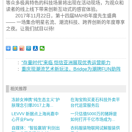
等众多极具特色的科技场景将出现在活动现场，为观众和
读者的线上线下带来创新互动式的感官体验。
2017年11月22日，第十四届MAHB年度先生盛典
—— 一场集合明星名流、潮流科技、跨界创新的年度尊享
之夜。让我们拭目以待!
:
“存量时代”来临 恺信亚洲展现优秀运营能力
:
重庆现潮流艺术新玩法，Bridge为潮牌FUN助阵
相关推荐
冻龄女神携“纯生态主义”护
在淘宝购买麦石科技外卖平
肤理念引爆2017上海...
台代运营服务后
LEVVV 新据点上海尚嘉中
一只估值5000万的猪蹄是
心开业Party
如何打开千亿市场成为...
自媒体：“智投赢销”利剑出
衣码服装物联网试解服装供