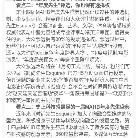
看点二：“年度先生”评选，你也保有选择权
第十四届MAHB年度先生盛典仍然延续过往的评选机
制，由专业评审、精英评审和大众评审共同组成。《时尚
先生Esquire》会邀请商业、艺术、文学、体育等各领域的
权威代表与中坚力量组成专业评审与精英评审团。值得关
注的是，大众票选拥有30%的投票选择权。票选过程中，
粉丝们不但可以为自己喜爱的“年度先生”人物进行投票，
还可以为你的idol竞争“年度跨界人物”、“年度电视剧/电影
演员”、“年度最美丽女人”等多个重磅单项奖。
大众票选活动将在11月初正式上线。届时，粉丝们可
以登录《时尚先生Esquire》官方H5互动页面进行投票，
倍具话题的商业才女“周滢”能否加冕“年度经济人物”?中国
电影史的票房奇迹《战狼2》会不会在时尚界再掀热潮?“姑
父”赵又廷又能否借助“夜华”一角获得荣誉加冕?一切源于你
和精英评审团的共同举荐。
看点三：史上科技感最足的一届MAHB年度先生盛典
近年来《时尚先生Esquire》加大了向融合型媒体的转
型力度，积极投身于媒体与科技双向融合的发展之路，第
十四届MAHB年度先生盛典也因此融入了诸多富有时尚感
与科技感的创意元素，360度摄影装置、多媒体互动体验