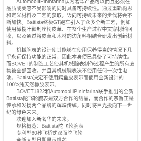
AutomobiliPininfarina认为奢华产品可以而且必须在
品质或美感不受影响的同时具备可持续性。通过重新构思
和定义材料及工艺的获取，迈向可持续未来的步伐将会不
断加快。Battista终极GT跑车引入了众多全新工艺，例如
使用橄榄叶鞣制座椅皮革、在整个生产过程中贯穿材料回
收，以及通过将皮革和木材的边角料相结合研发出创新材
料。
机械腕表的设计使其能够在使用保养得当的情况下几
乎永远保持功能的正常，因此本身便已具备了可持续性。
而BOVET的制造工艺使其机械腕表制作过程产生的所有废
物被全部回收，并且其机械腕表决不使用任何一次性电
池。Battista决定不使用鳄鱼皮表带而使用全新设计的
100%纯天然橡胶表带。
BOVET1822和AutomobiliPininfarina联手推出的全新
Battista陀飞轮腕表是双方合作的结晶，而合作的宗旨正是
传承和发扬两个品牌的辉煌传统，同时将目光投向下一世
纪的绿色未来。
欢迎加入新奢华的未来。
规格概览：Battista陀飞轮腕表
专利型60秒飞桥式双面陀飞轮
全新大型日期显示机芯