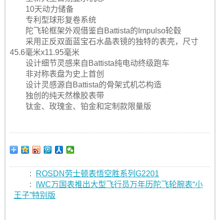
10天动力储备
专利型球形复卷系统
陀飞轮框架外观借鉴自Battista的Impulso轮毂
采用正反双面蓝宝石水晶表镜的独特的表壳，尺寸
45.6毫米x11.95毫米
设计细节灵感来自Battista纯电动终级跑车
非对称表盘为史上首创
设计灵感源自Battista的骨架式机芯构造
独创的纯天然橡胶表带
钛金、玫瑰金、铂金和定制款限量版
:
ROSDN劳士顿表悟空胜系列G2201
:
IWC万国表推出大型飞行员万年历陀飞轮腕表“小
王子”特别版