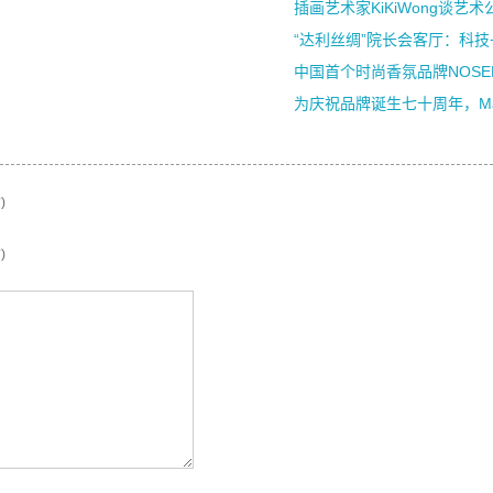
插画艺术家KiKiWong谈艺术
“达利丝绸”院长会客厅：科技+
中国首个时尚香氛品牌NOSE
为庆祝品牌诞生七十周年，Mari
)
)