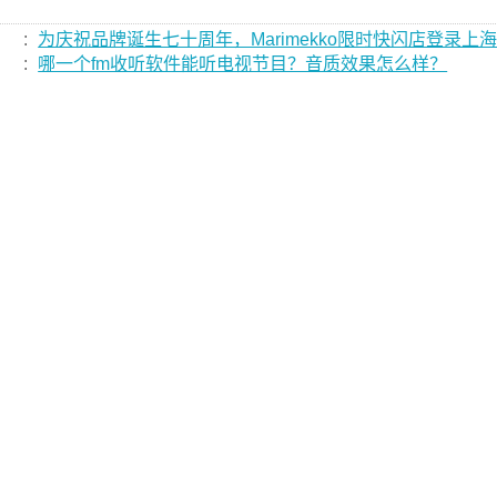
:
为庆祝品牌诞生七十周年，Marimekko限时快闪店登录上
:
哪一个fm收听软件能听电视节目？音质效果怎么样？