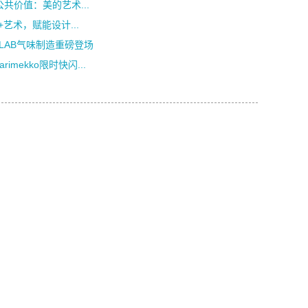
公共价值：美的艺术...
艺术，赋能设计...
LAB气味制造重磅登场
mekko限时快闪...