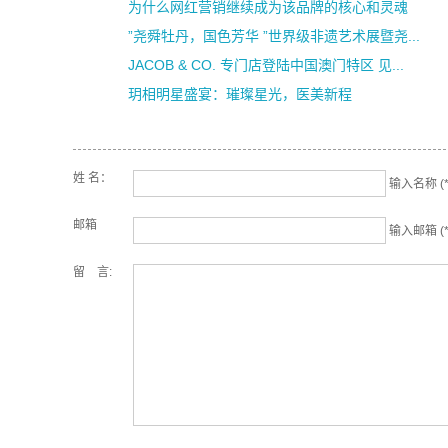
为什么网红营销继续成为该品牌的核心和灵魂
”尧舜牡丹，国色芳华 ”世界级非遗艺术展暨尧...
JACOB & CO. 专门店登陆中国澳门特区 见...
玥相明星盛宴：璀璨星光，医美新程
姓 名：
输入名称 (*
邮箱
输入邮箱 (*
留 言: