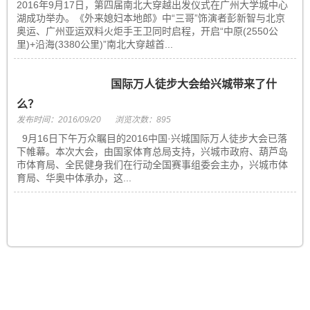
2016年9月17日，第四届南北大穿越出发仪式在广州大学城中心
湖成功举办。《外来媳妇本地郎》中“三哥”饰演者彭新智与北京
奥运、广州亚运双料火炬手王卫同时启程，开启“中原(2550公
里)+沿海(3380公里)”南北大穿越首...
国际万人徒步大会给兴城带来了什
么？
发布时间：2016/09/20
浏览次数：895
9月16日下午万众瞩目的2016中国·兴城国际万人徒步大会已落
下帷幕。本次大会，由国家体育总局支持，兴城市政府、葫芦岛
市体育局、全民健身我们在行动全国赛事组委会主办，兴城市体
育局、华奥中体承办，这...