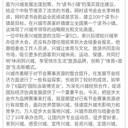
面为兴城发展出谋划策，为“读书小镇”的落实提出建议，
给这个中秋节增添了浓浓的书香。网时读书会会长李林栋
说，网时读书会助益全民阅读是宗旨，建立100个读书小
镇是目标，在兴城市高家岭镇建立全国第一个读书小镇。
这体现了兴城市领导的战略眼光和文化高度。
一位中秋来兴城旅游的沈阳一家5口，来兴后得知兴城举
办徒步大会，还没有办理住宿就来到大会组委会报名，他
跟组委会工作人员讲，兴城让体育与文化、旅游共同走向
市场，吸引更多的游客到兴城休闲、运动、保健，共同打
响“休闲到兴城、享受快乐生活”旅游品牌，创新了“体育+旅
游”生态新模式。
兴城市着眼于对节会赛事资源的整合提升，在发展节会经
济方面进行了一些有益探索，也收到了较好的成效，如举
办了6届的“国际泳装博览会”，为深化兴城经贸合作，促进
国际经济协调发展提供了一个重要平台。今天，把徒步大
会作为品牌赛事来打造，就是期望对已有节会赛事资源进
行有效整合，面向世界营销兴城，快速提升城市影响力和
竞争力。万人徒步大会落地兴城，兴城市政府与组委会签
订了10年承办合同，让国内外专业运动员、徒步爱好者，
来到兴城、感受兴城、宣传兴城、投资兴城、定居兴城，