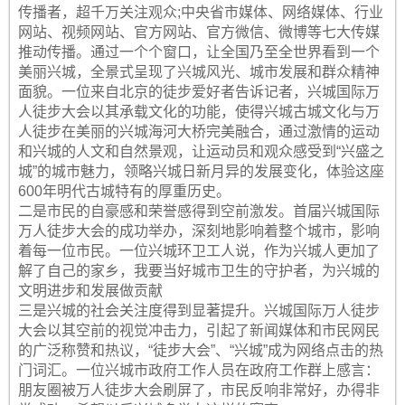
传播者，超千万关注观众;中央省市媒体、网络媒体、行业
网站、视频网站、官方网站、官方微信、微博等七大传媒
推动传播。通过一个个窗口，让全国乃至全世界看到一个
美丽兴城，全景式呈现了兴城风光、城市发展和群众精神
面貌。一位来自北京的徒步爱好者告诉记者，兴城国际万
人徒步大会以其承载文化的功能，使得兴城古城文化与万
人徒步在美丽的兴城海河大桥完美融合，通过激情的运动
和兴城的人文和自然景观，让运动员和观众感受到“兴盛之
城”的城市魅力，领略兴城日新月异的发展变化，体验这座
600年明代古城特有的厚重历史。
二是市民的自豪感和荣誉感得到空前激发。首届兴城国际
万人徒步大会的成功举办，深刻地影响着整个城市，影响
着每一位市民。一位兴城环卫工人说，作为兴城人更加了
解了自己的家乡，我要当好城市卫生的守护者，为兴城的
文明进步和发展做贡献
三是兴城的社会关注度得到显著提升。兴城国际万人徒步
大会以其空前的视觉冲击力，引起了新闻媒体和市民网民
的广泛称赞和热议，“徒步大会”、“兴城”成为网络点击的热
门词汇。一位兴城市政府工作人员在政府工作群上感言：
朋友圈被万人徒步大会刷屏了，市民反响非常好，办得非