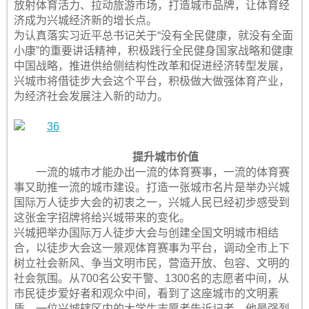
放射体育活力、拉动旅游市场，打造城市品牌，让体育经
济成为兴城经济新的增长点。
为认真落实习近平总书记关于“没有全民健康，就没有全面
小康”的重要讲话精神，积极践行全民健身国家战略和健康
中国战略，推进供给侧结构性改革和促进经济转型发展，
兴城市将借徒步大会这个平台，积极做大做强体育产业，
为经济社会发展注入新的动力。
提升城市价值
一流的城市才能办出一流的体育赛事，一流的体育赛
事又助推一流的城市建设。打造一张城市名片是举办兴城
国际万人徒步大会的初衷之一，兴城人民已经初步感受到
这张金字招牌将给兴城带来的变化。
兴城把举办国际万人徒步大会与创建全国文明城市相结
合，以徒步大会这一景观体育赛事为平台，调动全市上下
树立社会新风、争当文明市民，营造开放、包容、文明的
社会氛围。从700名公安干警、1300名的志愿者中间，从
市民徒步爱好者和观众中间，看到了这座城市的文明素
质。一位兴城辖区内的大学生志愿者告诉记者，他最强烈