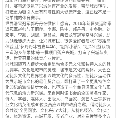
城市容市貌的提升，基础设施建设的日益完善。与此同
时，赛事还促进了兴城体育产业的发展，带动城市转型，
打造更为吸引人更有前瞻性的大健康产业，这已经不是一
场单纯的体育赛事。
世界滑雪冠军郭丹丹在微信上感言，2016年新晋奥运跆拳
道冠军赵帅与王丽萍、李娜、陈中、郭丹丹、史冬鹏、刘
宏宇、李颖、胡妮、莫慧兰、柴云龙等冠军空降兴城，助
力领走徒步大会，让兴城市民、徒步爱好者与冠军零距离
体验;让“郭丹丹冰雪嘉年华”、“冠军小镇”、“冠军公益认领
三道沟乡苹果林”等一批项目落户兴城，打造了兴城与奥
运、世界冠军的体育产业传奇。
兴城国际万人徒步大会更是融合多元文化和独特人文的魅
力赛事。文化是城市的灵魂，城市是文化的载体。大会立
足徒步文化的世界性和兴城文化的多元性，把徒步运动作
为展示城市文化的最佳契合点，既打造了一个更具特色文
化印记的激情徒步大会，也塑造了一个兼具深厚文化与现
代气息的活力新兴城。来自网时读书会的全国著名作家、
诗人、学者、媒体人、出版人、书画家、演艺人士等多行
业文化精英组成40位会员应兴城市政府之邀，借助徒步大
会共议“全民阅读、文化兴市”大计，从特色经济、文化定
位、旅游资源、古城开发、养老产业、对外宣传等多个方