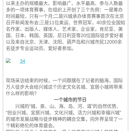
以来主办的规模最大、影响最广、水平最高、参与人数最
多的一项体育赛事，在组织上开创了三个先例：一是筹办
时间最短，只有一个月;二是兴城承办体育赛事首次在北京
召开新闻发布会;三是11位奥运、世界冠军，40余位全国知
名作家、出版人、媒体人、艺术家、企业家，肯尼亚、美
国、日本、韩国、英国、尼日利亚等20位国际徒步爱好者
以及来自北京、天津、沈阳、葫芦岛和兴城市民12000余
名徒步专业运动员、爱好者参加。
现场采访结束的时候，一个问题摆在了记者的脑海，国际
万人徒步大会给兴城这个历史文化名城、宜居小城将带来
什么样的影响?
一个城市的节日
兴城的“城、泉、山、海、岛、河、道”的自然优势、
“创业兴城、宜居兴城、文化兴城、活力兴城和幸福兴城”
的城市发展战略与徒步精神的耦合交集，向外界呈现了一
个精彩绝伦的体育盛会。