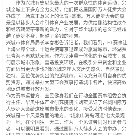
作为兴城有史以来最大的一次群众性的体育运动，兴
城全城上下多方全力支持，他们把这届国际万人徒步大会
办成了一场真正意义上的体育+盛事。万人徒步大会的愿
景是以徒步大会牵引体育产业发展，为供给侧结构性改革
和经济转型带来新的动力，它对于整个城市的意义已经超
越了徒步本身，超越了金钱的积累。
兴城市体育局局长李春彬告诉记者，我们看到，F1赛事让
上海火爆全球，十运会使南京迅速成为旅游城市，环湖赛
让青海不再默默无闻。作为京津冀一体化的节点城市，如
何展示城市形象，营造投资环境，在吸引外来资金和企业
方面迈出更大步伐?像兴城这座人文历史悠久、自然景观
独特、区位优势突出的旅游城市，可以充分利用自身的优
势资源，通过举办大型节会赛事打造城市名片，快速高效
地促进城市开放开发。
作为赛事运营方，全民健身我们在行动全国赛事组委会执
行主任、华奥中体产业研究院院长刘宏见证了兴城国际万
人徒步大会给这座城市带来的变化，接受采访时他表示，
兴城是一个风景秀丽的地方，“城泉山海岛河道”七大景观
为一地，在全国独一无二，作为一个见证者同时也是参与
者，可以很明显看到，通过国际万人徒步大会的举办，兴