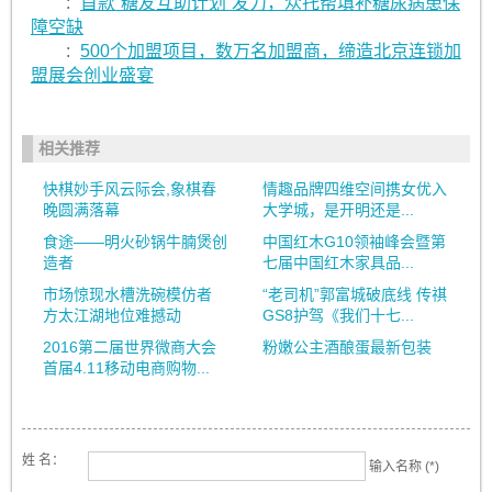
:
首款“糖友互助计划”发力，众托帮填补糖尿病患保
障空缺
:
500个加盟项目，数万名加盟商，缔造北京连锁加
盟展会创业盛宴
相关推荐
快棋妙手风云际会,象棋春
情趣品牌四维空间携女优入
晚圆满落幕
大学城，是开明还是...
食途——明火砂锅牛腩煲创
中国红木G10领袖峰会暨第
造者
七届中国红木家具品...
市场惊现水槽洗碗模仿者
“老司机”郭富城破底线 传祺
方太江湖地位难撼动
GS8护驾《我们十七...
2016第二届世界微商大会
粉嫩公主酒酿蛋最新包装
首届4.11移动电商购物...
姓 名：
输入名称 (*)