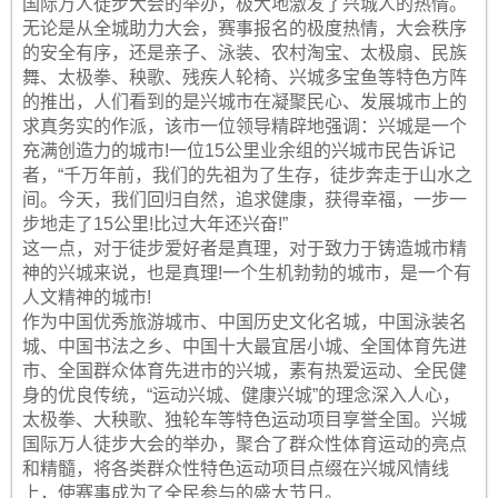
国际万人徒步大会的举办，极大地激发了兴城人的热情。
无论是从全城助力大会，赛事报名的极度热情，大会秩序
的安全有序，还是亲子、泳装、农村淘宝、太极扇、民族
舞、太极拳、秧歌、残疾人轮椅、兴城多宝鱼等特色方阵
的推出，人们看到的是兴城市在凝聚民心、发展城市上的
求真务实的作派，该市一位领导精辟地强调：兴城是一个
充满创造力的城市!一位15公里业余组的兴城市民告诉记
者，“千万年前，我们的先祖为了生存，徒步奔走于山水之
间。今天，我们回归自然，追求健康，获得幸福，一步一
步地走了15公里!比过大年还兴奋!”
这一点，对于徒步爱好者是真理，对于致力于铸造城市精
神的兴城来说，也是真理!一个生机勃勃的城市，是一个有
人文精神的城市!
作为中国优秀旅游城市、中国历史文化名城，中国泳装名
城、中国书法之乡、中国十大最宜居小城、全国体育先进
市、全国群众体育先进市的兴城，素有热爱运动、全民健
身的优良传统，“运动兴城、健康兴城”的理念深入人心，
太极拳、大秧歌、独轮车等特色运动项目享誉全国。兴城
国际万人徒步大会的举办，聚合了群众性体育运动的亮点
和精髓，将各类群众性特色运动项目点缀在兴城风情线
上，使赛事成为了全民参与的盛大节日。