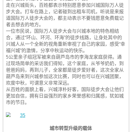
走在兴城街头，百姓都表示特别愿意参加兴城国际万人徒
步大会。打车在路上，记者碰到出租车司机，听说是来报
道国际万人徒步大会的，都主动表示不要钱愿意免费载记
者去想去的地方。
一位市民说，国际万人徒步大会与兴城本地的特色相结
合，通过“环山、环河、环海”的徒步线路，让身处其中的
兴城人从一个全新的视角重新审视了自己的家园，感受“幸
福兴城”的激情，分享中秋运动的快乐。
5公里亲子组冠军被来自葫芦岛市的李海龙家庭获得。通
过现场简单的采访我们得知，这个家庭，从爷爷奶奶，到
爸爸妈妈，再到儿子，全家都是徒步爱好者，这次全家从
葫芦岛来到兴城参加这次比赛，同时也可以在兴城团聚，
欢度中秋，可谓意义非常深远。
从百姓的面貌上看，兴城淳朴好客，国际徒步大会让他们
更加自信，拥有日益强烈的家乡荣誉感和归属感，犹如城
市的节日。
城市转型升级的载体