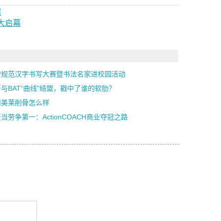
绍
大启幕
安规范汉字书写大赛暨书法名家进校园活动
与BAT“曲线”结盟，戳中了谁的软肋？
州美莱削骨怎么样
当劳争第一：ActionCOACH商业夺冠之路