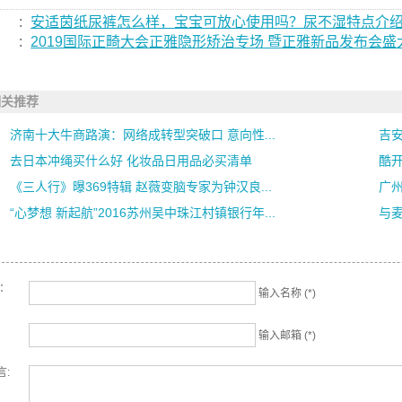
:
安适茵纸尿裤怎么样，宝宝可放心使用吗？尿不湿特点介
:
2019国际正畸大会正雅隐形矫治专场 暨正雅新品发布会盛
相关推荐
济南十大牛商路演：网络成转型突破口 意向性...
吉
去日本冲绳买什么好 化妆品日用品必买清单
酷开
《三人行》曝369特辑 赵薇变脑专家为钟汉良...
广
“心梦想 新起航”2016苏州吴中珠江村镇银行年...
与麦
名：
输入名称 (*)
输入邮箱 (*)
言: