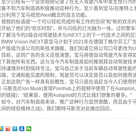
至少已经有一个业余视频记录了在无人驾驶汽车中发生性行为的人-只
您看不到汽车制造商积极推动这种行为。至少直到宝马i在推特上
充分利用了宝马视觉iNext概念的自主功能。
视频的标语是“一个可以轻松完成所有工作的空间”和“新的欢乐
里开始了他们的“欢乐时刻”，并与闪烁的灯光融为一体。过的警车驶过V
想了解当今的2级自动驾驶技术与iNEXT上的下一代技术之间的
BMW Vision iNEXT是宝马计划于2021年在德国丁格尔芬工厂
产版成为该公司的新技术旗舰，我们知道它将公司口号更改为Ultimate
目前，这则广告的含义还很清楚。宝马将使自动驾驶汽车变得
脱下其他所有东西。这与当今汽车制造商如何推销其自动驾驶技
保持谨慎并时刻保持专注。宝马自己关于当前车辆自动驾驶性能的
道路，交通和能见度的限制，驾驶员可以决定是否以及如何使用该
正如这则广告一样具有前瞻性，宝马只是在追赶当今人们使用
·马斯克(Elon Musk)发现Pornhub上的视频中使用了在Aut
的链接)：“结果是，使用Autopilot的方式比我们想象的要多。”
如今，对汽车制造商来说，推广这种行为显然很酷，而且由于马
之间的纽伯格林之战)，我们期待马斯克对此做出回应。