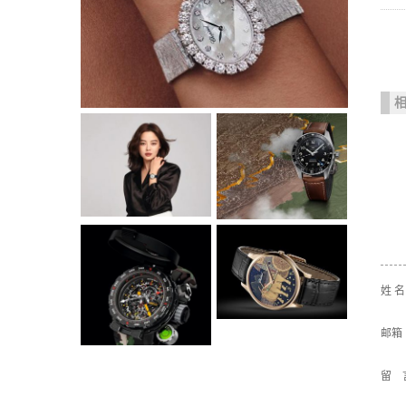
姓 
邮箱
留 