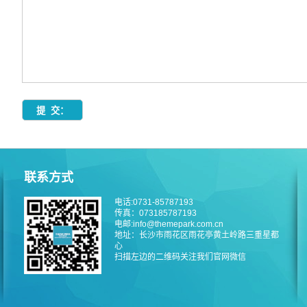
联系方式
电话:0731-85787193
传真：073185787193
电邮:info@themepark.com.cn
地址：长沙市雨花区雨花亭黄土岭路三重星都
心
扫描左边的二维码关注我们官网微信