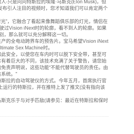
是问问特斯拉的埃隆·马斯克(Elon Musk)，但
发布引人注目的视频时，您才知道我们可以肯定两个
时光”，它融合了看起来像舞蹈俱乐部的灯光，情侣在
ision iNext时的轮廓，看不到人的轮廓。如果
区别，那么就可以充分解释这一切。
生产的全电动跨界车的预告片。宝马希望Vision iNext
 Sex Machine时。
如此安全，以使您在车内时可以脱下安全带，甚至可
术有着巨大的不同，该技术充满了关于警告，请您始
免责声明说，这些功能“不能代替驾驶员的责任。由
系统。”
特斯拉的自动驾驶仪的方式。今年五月，首席执行官
opilot上运行的特斯拉，并在推特上发了推文(没有指向该
斯克乐于与对手匹敌(请参见：最近在特斯拉和保时