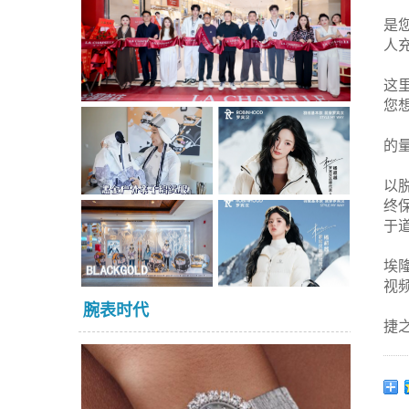
是
人
这
您
的量
以
终
于
埃隆
视频
腕表时代
捷