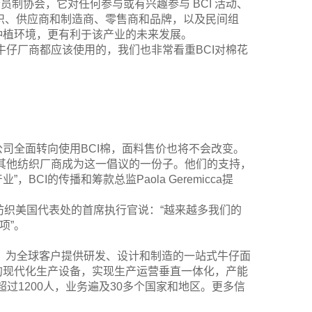
展，是非营利性会员制协会，它对任何参与或有兴趣参与 BCI 活动、
组织、供应商和制造商、零售商和品牌，以及民间组
种植环境，更有利于该产业的未来发展。
牛仔厂商都应该使用的，我们也非常看重BCI对棉花
司全面转向使用BCI棉，面料售价也将不会改变。
其他纺织厂商成为这一倡议的一份子。他们的支持，
I的传播和筹款总监Paola Geremicca提
，北江纺织美国代表处的首席执行官说：“越来越多我们的
项”。
商，为全球客户提供研发、设计和制造的一站式牛仔面
的现代化生产设备，实现生产运营垂直一体化，产能
超过1200人，业务遍及30多个国家和地区。更多信