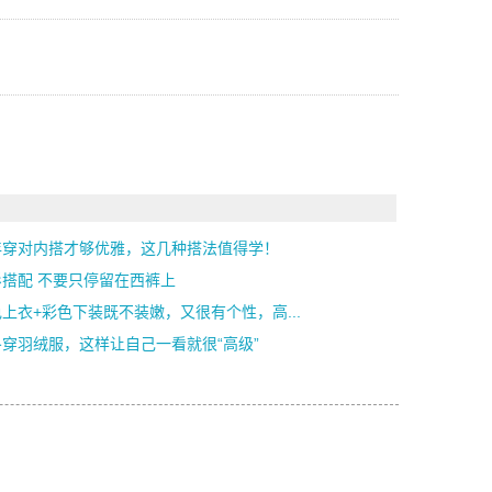
年穿对内搭才够优雅，这几种搭法值得学！
衫搭配 不要只停留在西裤上
上衣+彩色下装既不装嫩，又很有个性，高...
冬穿羽绒服，这样让自己一看就很“高级”