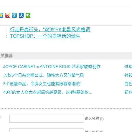
:
行走丹麦街头，“双涛”PK北欧风尚格调
:
TOPSHOP：一个时尚神话的诞生
相关推荐
JOYCE CABINET x ANTOINE KRUK 艺术家联乘创作
过
入秋6个日杂穿搭公式，随性大方又时髦气质
衬
3个显瘦单品，令胖女生也能紧跟春季潮流！
白色
40岁的女人穿大衣越简约越高级，这4种基础款...
初
名：
输入名称 (*)