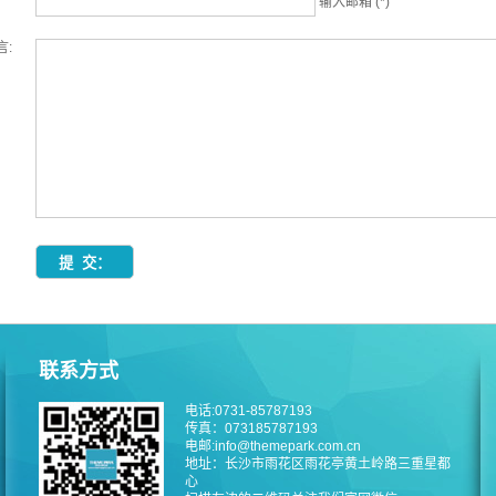
输入邮箱 (*)
言:
联系方式
电话:0731-85787193
传真：073185787193
电邮:info@themepark.com.cn
地址：长沙市雨花区雨花亭黄土岭路三重星都
心