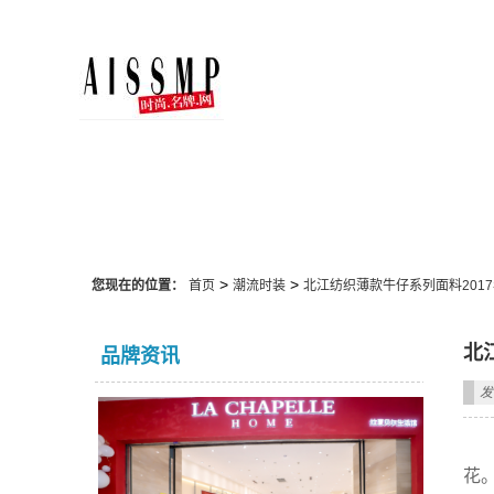
潮流时装
>
>
您现在的位置：
首页
潮流时装
北江纺织薄款牛仔系列面料2017
北
品牌资讯
发
花