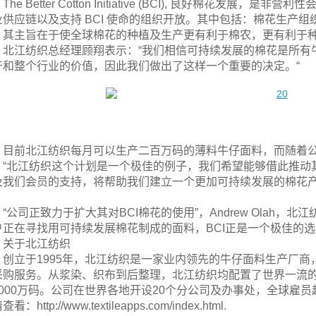
The Better Cotton Initiative (BCI), 良好棉花发
业供应链以及支持 BCI 使命的组织开放。其中包括：棉花生产
。其主旨在于使全球棉花的种植及生产更有利于棉农，更有利于
北江纺织总经理顾翔表示：“我们相信可持续发展的棉花是所有
产和整个行业的价值，因此我们做出了这样一个重要的决定。“
目前北江纺织每月可以生产二百万码的薄料牛仔面料，而随着公
“北江纺织这个计划是一个极佳的例子，我们希望能够借此推动
我们会员的支持，将帮助我们建立一个更加可持续发展的棉花产业”，BC
。
“公司正致力于扩大其对BCI棉花的使用”，Andrew Olah
户正在寻找用可持续发展棉花制成的面料，BCI正是一个极佳的选
关于北江纺织
创立于1995年，北江纺织是一家业内领先的牛仔面料生产厂
采购服务。从浆染、织布到后整理，北江纺织均配置了世界一流
6000万码。公司在世界各地开设20个分公司及办事处，全球雇员
看：http://www.textileapps.com/index.html.