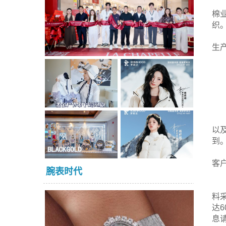
棉
织
生
以及
到
客
腕表时代
料
达
息请查