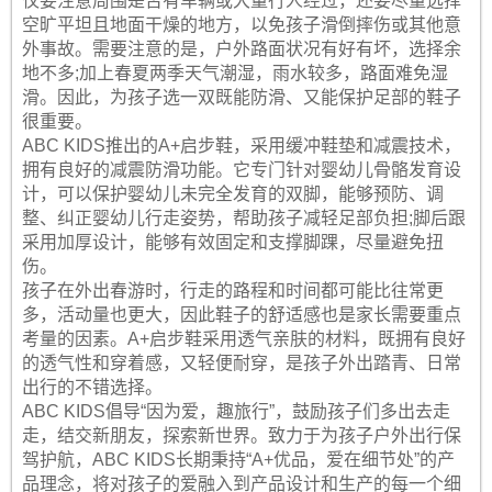
仅要注意周围是否有车辆或大量行人经过，还要尽量选择
空旷平坦且地面干燥的地方，以免孩子滑倒摔伤或其他意
外事故。需要注意的是，户外路面状况有好有坏，选择余
地不多;加上春夏两季天气潮湿，雨水较多，路面难免湿
滑。因此，为孩子选一双既能防滑、又能保护足部的鞋子
很重要。
ABC KIDS推出的A+启步鞋，采用缓冲鞋垫和减震技术，
拥有良好的减震防滑功能。它专门针对婴幼儿骨骼发育设
计，可以保护婴幼儿未完全发育的双脚，能够预防、调
整、纠正婴幼儿行走姿势，帮助孩子减轻足部负担;脚后跟
采用加厚设计，能够有效固定和支撑脚踝，尽量避免扭
伤。
孩子在外出春游时，行走的路程和时间都可能比往常更
多，活动量也更大，因此鞋子的舒适感也是家长需要重点
考量的因素。A+启步鞋采用透气亲肤的材料，既拥有良好
的透气性和穿着感，又轻便耐穿，是孩子外出踏青、日常
出行的不错选择。
ABC KIDS倡导“因为爱，趣旅行”，鼓励孩子们多出去走
走，结交新朋友，探索新世界。致力于为孩子户外出行保
驾护航，ABC KIDS长期秉持“A+优品，爱在细节处”的产
品理念，将对孩子的爱融入到产品设计和生产的每一个细