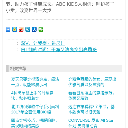
节，助力孩子健康成长。ABC KIDS人相信：呵护孩子一
小步，改变世界一大步!
:
深V，让我得寸进尺！
:
白T恤的时尚：干净又清爽穿出高质感
相关推荐
夏天只要穿得清爽点，简洁
穿粉色西服的美女，展现出
一点，就能够展示出...
优雅气质以及显瘦的...
4种简单易上手的时髦穿
看看日系博主的穿搭示范，
法，秋冬照着穿
体面又精致
北江纺织薄款牛仔系列面料
选连衣裙看着3个细节，基
2017年全面使用BIC棉
本款也可以很优雅
四点穿搭技巧，摆脱臃肿，
CONVERSE 发布 All Star
实现时尚的美感
计划 支持推动青...