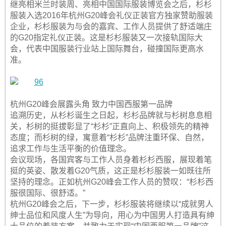
继亮相米兰时装周、亮相中国国际服装博览会之后，杉杉
服装入选2016年杭州G20峰会礼仪正装官方独家赞助服装
企业，杉杉服装为与会的嘉宾、工作人员提供了舒适端庄
的G20指定礼仪正装。这是杉杉服装又一次接轨国际大
会，代表中国服装行业站上国际舞台，碰撞国际更高水
准。
杭州G20峰会展露头角 致力中国西服第一品牌
追溯历史，从杉杉诞生之日起，杉杉品牌就与杉树息息相
关，杉树的挺拔彰显了“杉杉”正直向上、积极领先的精神
态度；而杉树的绿，寓意着“杉杉”品牌注重环保、自然，
追求工作与生活平衡的价值理念。
会议现场，各国宾客与工作人员身着杉杉西服，展现着笔
挺的英姿、散发着G20气质，这正是杉杉服装一如既往所
坚持的理念。正如杭州G20峰会工作人员的赞叹：“杉杉西
服很国际、很舒适。”
杭州G20峰会之后，下一步，杉杉服装将继续以“成就男人
绅士品位和风度人生”为导向，用心为中国男人打造具有绅