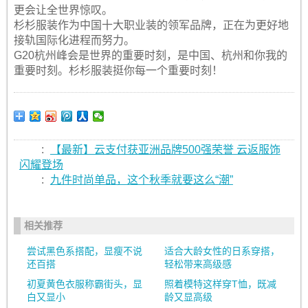
更会让全世界惊叹。
杉杉服装作为中国十大职业装的领军品牌，正在为更好地
接轨国际化进程而努力。
G20杭州峰会是世界的重要时刻，是中国、杭州和你我的
重要时刻。杉杉服装挺你每一个重要时刻！
:
【最新】云支付获亚洲品牌500强荣誉 云返服饰
闪耀登场
:
九件时尚单品，这个秋季就要这么“潮”
相关推荐
尝试黑色系搭配，显瘦不说
适合大龄女性的日系穿搭，
还百搭
轻松带来高级感
初夏黄色衣服称霸街头，显
照着模特这样穿T恤，既减
白又显小
龄又显高级