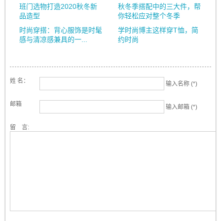
班门选物打造2020秋冬新
秋冬季搭配中的三大件，帮
品造型
你轻松应对整个冬季
时尚穿搭：背心服饰是时髦
学时尚博主这样穿T恤，简
感与清凉感兼具的一...
约时尚
姓 名：
输入名称 (*)
邮箱
输入邮箱 (*)
留 言: