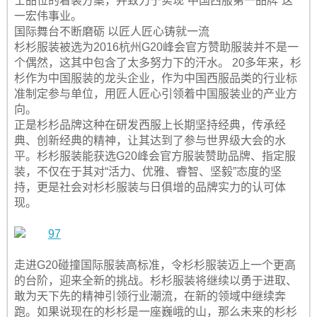
士品位的着装方案，并致力于实现“中国西服第一品牌”这
一宏伟事业。
国际舞台不断磨砺 以匠人匠心铸就一流
杉杉服装被选为2016杭州G20峰会官方赞助服装并不是一
个偶然，这其中包含了太多努力下的汗水。 20多年来，杉
杉作为中国服装的龙头企业，作为中国西服品类的行业标
准制定参与单位，用匠人匠心引领着中国服装业的产业方
向。
正是杉杉品牌这种在研发西服上长期坚持经典，传承经
典、创新经典的精神，让其达到了参与世界级大会的水
平。杉杉服装能获选G20峰会官方服装赞助品牌、指定服
装，不仅在于其对“活力、优雅、睿智、坚毅”态度的坚
持，更是社会对杉杉服装与日俱增的品牌实力的认可体
现。
走进G20碰撞国际服装高标准，令杉杉服装迈上一个更高
的台阶，迎来全新的挑战。杉杉服装将继续以勇于进取、
敢为天下先的精神引领行业潮流，在新的领域中继续奔
跑。如果说现在的杉杉是一座巍峨的山，那么未来的杉杉