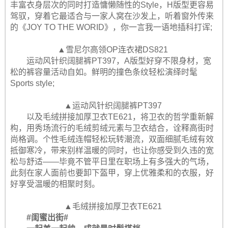
丰富衣身层次的同时打造慵懒随性的Style，H版型更容易
驾驭，穿着它最适合与一家人窝在沙发上，听着窗外传来
的《JOY TO THE WORID》，你一言我一语地插科打诨;
▲雪尼尔高领OP连衣裙DS821
运动风针织阔腿裤PT397，A版型好穿不限身材，宽
松的裤容量活动自如。鲜明的撞色条纹轻松演绎时髦
Sports style;
▲运动风针织阔腿裤PT397
以及毛绒拼接加厚卫衣TE621，将卫衣的哲学重新解
构，用秀场流行的毛绒剪绒元素与卫衣结合，诠释高街时
尚格调。个性毛绒连帽轻松玩转潮流，双面细腻毛绒有效
抵御寒冷，带来别样温暖的同时，也让你感受到久违的宽
松与舒适——毕竟不管平日里在职场上有多强大的气场，
此刻在家人面前也要卸下盔甲，穿上优雅柔和的衣服，好
好享受温暖的相聚时刻。
▲毛绒拼接加厚卫衣TE621
#闺蜜出街#