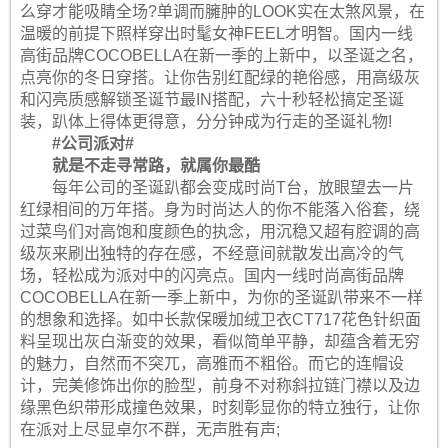
么穿才能吸睛全场?单调而臃肿的LOOK实在太煞风景，在
温暖的前提下照样穿出时髦女神FEEL才明智。国内一线
高街品牌COCOBELLA在新一季的上新中，以圣诞之名，
点亮你的冬日穿搭。让你告别红配绿的艳俗感，用高级灰
和闪亮质感解锁圣诞节最IN搭配，六十秒轻松搞定圣诞
装，趴体上得体更得意，分分钟成为行走的圣诞礼物!
#公司派对#
就是不走寻常路，就属你最酷
每年公司的圣诞趴都会变成时尚T台，放眼望去一片
红绿相间的万年搭。身为时尚达人的你不能落入俗套，绕
过菜鸟们对高饱和度颜色的执念，用沉稳又超有腔调的高
级灰来刷出独特的存在感，不经意间就散发出高冷的气
场，轻松成为派对中的闪亮点。国内一线时尚高街品牌
COCOBELLA在新一季上新中，为你的圣诞趴带来不一样
的想象和选择。如中长款保暖加绒卫衣CT717花色针织面
料呈现出灰白渐变的效果，看似简单平静，却蕴含着无穷
的魅力，自然而不突兀，高雅而不粗俗。而它的连帽设
计，完美修饰出你的脸型，前身不对称斜拉链门襟以及边
缘黑色织带形成撞色效果，时刻彰显你的特立独行，让你
在派对上尽显卓尔不群，无声胜有声;