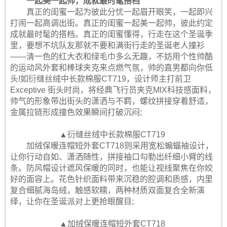
一起美一起帅，成就最时髦搭档
真正的闺蜜一起为彼此分忧一起眉开眼笑，一起即兴
打闹一起高调出街。真正的闺蜜一起美一起帅，彼此约定
成就最时髦的搭档。真正的闺蜜懂得，行走在这个圣诞季
里，要想不坑队友那就不要和满街行走的圣诞老人撞衫
——清一色的红大衣和绿毛巾多么无趣，不妨用个性帅酷
的运动风外套和棒球夹克来点燃气氛，帅的直男都向你低
头!如衍缝丝绒中长款棉服CT719，设计师主打前卫
Exceptive 街头时尚，将经典飞行员夹克MIX科技感面料，
帅气的形象带出街头的潇洒与不羁，螺纹拼接穿着舒适，
金属拉链形成撞色效果瞬间打破沉闷;
▲衍缝丝绒中长款棉服CT719
加绒保暖连帽短外套CT718则采用宽松蝙蝠袖设计，
让你行动自如、潇洒随性，拼接袖口勾勒出纤细小臂的线
条。防风帽设计遮风保暖的同时，也能让视线聚焦在你姣
好的面容上。花色针织面料带来沉稳的腔调和质感，内里
复合细腻海岛绒，触感软糯，两种材质双面复合全新演
绎，让你在圣诞派对上更抢眼醒目;
▲加绒保暖连帽短外套CT718