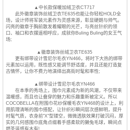
▲中长款保暖加绒卫衣CT717
此外徽章装饰丝绒卫衣TE635也能让你轻松HOLD全
场，设计师将军装元素作为灵感来源，彰显硬朗与帅气。
闪亮的徽章于胸前散发着耀眼的光芒，与亮丝针织的领
口、袖口和衣摆遥相呼应，成就你Buling Buling的女王气
场;
▲徽章装饰丝绒卫衣TE635
更有绑带设计雪尼尔毛衣YN466，将时下大热的绑带
元素加以运用，既性感又能调节舒适度，并且还能打造复
古情怀，让你不费力地演绎出高街时髦和率性;
▲绑带设计雪尼尔毛衣YN466
在本季的秀场上，围巾元素成为新的风潮，不仅带来
温暖感，而且也让叠穿的魅力和乐趣重新被定义。所以
COCOBELLA在附围巾花纱保暖毛衣YN468的设计上，利
用肌理清晰的围巾搭配，让针织衫瞬间层次感鲜明，提升
时髦气质，衣身前”X”型镂空，微微透肤效果打破沉闷，厚
实的几何感围巾底角点缀着手感柔软的獭兔毛球，瞬间点
燃圣诞感有木有!