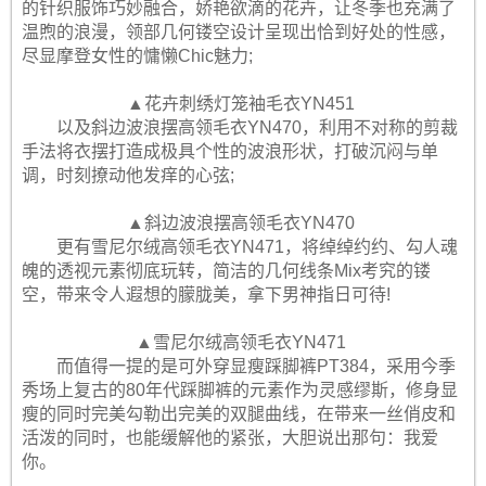
的针织服饰巧妙融合，娇艳欲滴的花卉，让冬季也充满了
温煦的浪漫，领部几何镂空设计呈现出恰到好处的性感，
尽显摩登女性的慵懒Chic魅力;
▲花卉刺绣灯笼袖毛衣YN451
以及斜边波浪摆高领毛衣YN470，利用不对称的剪裁
手法将衣摆打造成极具个性的波浪形状，打破沉闷与单
调，时刻撩动他发痒的心弦;
▲斜边波浪摆高领毛衣YN470
更有雪尼尔绒高领毛衣YN471，将绰绰约约、勾人魂
魄的透视元素彻底玩转，简洁的几何线条Mix考究的镂
空，带来令人遐想的朦胧美，拿下男神指日可待!
▲雪尼尔绒高领毛衣YN471
而值得一提的是可外穿显瘦踩脚裤PT384，采用今季
秀场上复古的80年代踩脚裤的元素作为灵感缪斯，修身显
瘦的同时完美勾勒出完美的双腿曲线，在带来一丝俏皮和
活泼的同时，也能缓解他的紧张，大胆说出那句：我爱
你。