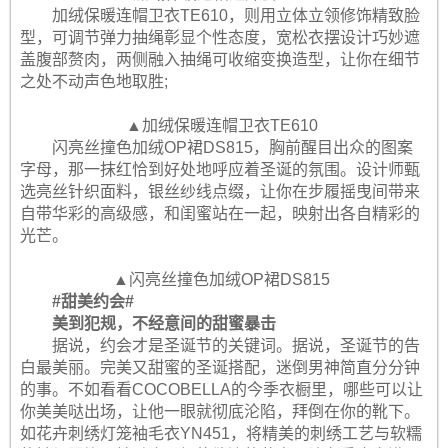
加绒保暖连帽卫衣TE610，则用立体立领修饰精致脸
型，可调节弹力抽绳彰显个性态度，宽松衣摆设计巧妙遮
盖腹部赘肉，两侧融入抽绳可收缩变换造型，让你在细节
之处不动声色地取胜;
▲加绒保暖连帽卫衣TE610
闪亮丝撞色加绒OP裙DS815，胸前醒目出众的图案
字母，那一抹红恰到好处地呼应着圣诞的氛围。设计师甄
选亮丝针织面料，银丝纱线点缀，让你在步履摇曳间带来
自带华彩的高级感，和闺蜜站在一起，映射出各自精彩的
光芒。
▲闪亮丝撞色加绒OP裙DS815
#甜美约会#
美到犯规，不经意间的甜蜜暴击
据说，约会才是圣诞节的关键词。据说，圣诞节的告
白最美丽。完美又甜蜜的圣诞搭配，迷倒男神简直分分钟
的事。不如看看COCOBELLA的今季衣橱里，哪些可以让
你美美哒出场，让他一眼就彻底沦陷，拜倒在你的靴下。
如花卉刺绣灯笼袖毛衣YN451，将精美的刺绣工艺与软糯