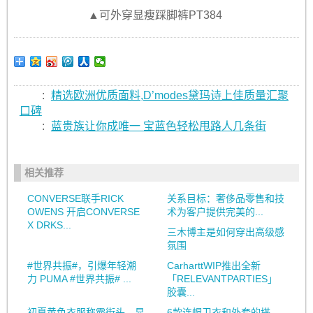
▲可外穿显瘦踩脚裤PT384
:
精选欧洲优质面料,D’modes黛玛诗上佳质量汇聚
口碑
:
蓝贵族让你成唯一 宝蓝色轻松甩路人几条街
相关推荐
CONVERSE联手RICK
关系目标：奢侈品零售和技
OWENS 开启CONVERSE
术为客户提供完美的...
X DRKS...
三木博主是如何穿出高级感
氛围
#世界共振#，引爆年轻潮
CarharttWIP推出全新
力 PUMA #世界共振# ...
「RELEVANTPARTIES」
胶囊...
初夏黄色衣服称霸街头，显
6款连帽卫衣和外套的搭