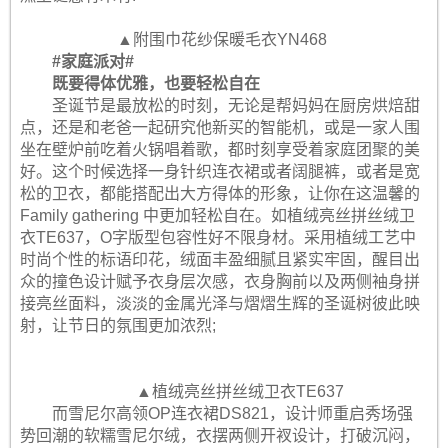
▲附围巾花纱保暖毛衣YN468
#家庭派对#
既要得体优雅，也要轻松自在
圣诞节是最放松的时刻，无论是帮妈妈在厨房烘焙甜
点，还是和老爸一起研究他新买的智能机，或是一家人围
坐在壁炉前吃着火锅唱着歌，都时刻享受着家庭团聚的美
好。这个时候选择一身针织连衣裙或者阔腿裤，或者是宽
松的卫衣，都能搭配出大方得体的形象，让你在这温馨的
Family gathering 中更加轻松自在。如植绒亮丝拼丝绒卫
衣TE637，O字版型包容性好不限身材。采用植绒工艺中
时尚个性的标语印花，绒面丰盈细腻且紧实牢固，醒目出
众的撞色设计赋予衣身层次感，衣身胸前以及两侧袖身拼
接亮丝面料，淡淡的金属光泽与熠熠生辉的圣诞树彼此映
射，让节日的氛围更加浓烈;
▲植绒亮丝拼丝绒卫衣TE637
而雪尼尔高领OP连衣裙DS821，设计师重启秀场强
势回潮的软糯雪尼尔绒，衣摆两侧开衩设计，打破沉闷，