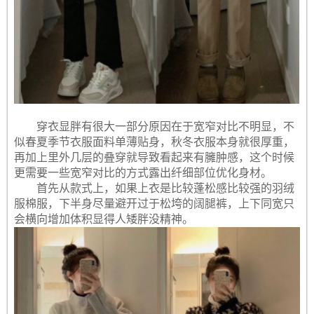
穿衣显胖有很大一部分原因在于宽窄对比不明显，不
似春夏季节衣服面料单薄贴身，秋冬衣服本身就很厚重，
再加上里外几层的叠穿就导致看起来有臃肿感，这个时候
更需要一些宽窄对比的方式露出纤细部位优化身材。
首先从款式上，如果上衣是比较蓬松感比较强的羽绒
服棉服，下半身尽量避开过于松垮的阔腿裤，上下同宽只
会横向增加体积显得人矮胖没精神。