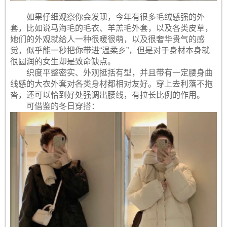
如果仔细观察你会发现，今年有很多毛绒感强的外
套，比如说马海毛的毛衣、羊羔毛外套，以及各类皮草，
她们的外观就给人一种很暖很萌，以及很奢华贵气的感
觉，似乎能一秒把你带进“温柔乡”，但是对于身材本身就
很圆润的女生却是致命缺点。
织度平整密实、外观挺括有型，并且带有一定腰身曲
线感的大衣外套对各类身材都相对友好。穿上去利落不拖
沓，还可以恰到好处强调出腰线，有拉长比例的作用。
可借鉴的冬日穿搭：