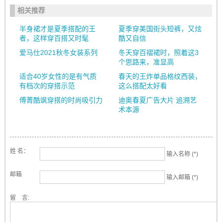
相关推荐
半身裙才是夏季搭配的王
夏季穿美国街头短裤，又炫
者，这样穿百搭又时髦
酷又自信
爱马仕2021秋冬女装系列
冬天穿百褶裙时，照着这3
个思路来，准显高
适合40岁女性的是有气质
春天的王炸单品格纹西装，
有档次的穿搭示范
这么搭配太好看
傅菁酷飒穿搭的时尚吸引力
迪奥春夏广告大片 追溯艺
术本源
姓 名：
输入名称 (*)
邮箱
输入邮箱 (*)
留 言: