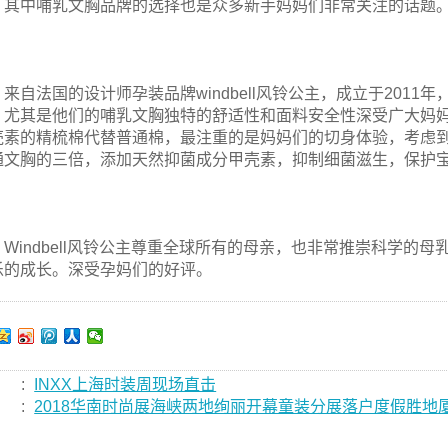
，其中哺乳文胸品牌的选择也是众多新手妈妈们非常关注的话题
来自法国的设计师孕装品牌windbell风铃公主，成立于201
，尤其是他们的哺乳文胸独特的舒适性和面料安全性深受广大妈妈们的
壳素的精梳棉代替普通棉，最注重的是妈妈们的切身体验，考虑
通文胸的三倍，添加天然抑菌成分甲壳素，抑制细菌滋生，保护宝
Windbell风铃公主尊重全球所有的母亲，也非常推崇科学
乐的成长。深受孕妈们的好评。
:
INXX上海时装周现场直击
:
2018华南时尚展海峡两地绚丽开幕童装分展落户度假胜地