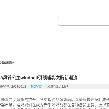
热门搜索：
哺乳文胸新潮流
018风铃公主windbell引领哺乳文胸新潮流
布时间：2018/09/18
潮流时装
浏览次数：1267
随着二胎政策的放开，各类母婴品牌如雨后春笋般快速茁壮成
母婴市场。准妈妈们在成为新手妈妈前都在各种备货囤货，选择