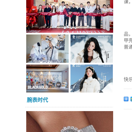
课
品
甲
普
快
腕表时代