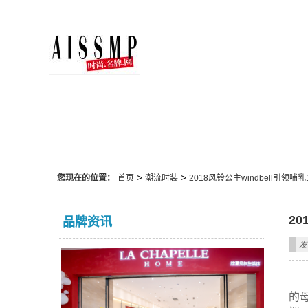
潮流时装
>
>
您现在的位置：
首页
潮流时装
2018风铃公主windbell引领
2
品牌资讯
发
的