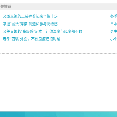
相关推荐
又酷又飒的工装裤看起来个性十足
冬
掌握“减法”穿搭 营造优雅与高级感
日
又美又飒的“高级感”范本，让你温度与风度都不缺
男生
春季“西装”外套，不仅显瘦还很时髦
小