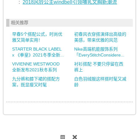
:
2018风铃公主windbell引领哺乳文胸新潮流
相关推荐
早春5个搭配公式，时尚优
初春风衣穿搭演绎出高级的
雅又简单实用！
美感，带来优雅的风范
STARTER BLACK LABEL
Nike高端机能服饰系列
x 《拳皇》2021冬季全新...
「EveryStitchConsidere...
VIVIENNE WESTWOOD
衬衫搭配 不要只停留在西
全新发布2021秋冬系列
裤上
九分裤和膝下裙的搭配方
白色羽绒服这样搭时髦又减
案，既显瘦又时髦
龄