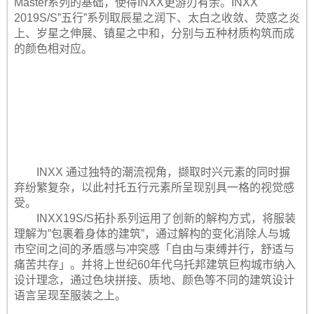
Master系列的基础，使得INXX更游刃有余。INXX
2019S/S”五行”系列取辰星之润下、太白之收敛、荧惑之炎
上、岁星之伸展、镇星之中和，分别与五种材质构筑而成
的颜色相对应。
INXX 通过独特的潮流视角，撷取时兴元素的同时摒
弃纷繁复杂，以此衬托五行元素所呈现别具一格的视觉感
受。
INXX19S/S拓扑系列运用了创新的解构方式，将服装
理解为”包裹着身体的建筑”，通过解构的变化消除人与城
市空间之间的矛盾感与冲突感「自由与束缚并行，舒适与
痛苦共存」。并将上世纪60年代乌托邦建筑巨构城市纳入
设计理念，通过色块拼接、质地、颜色等不同的建筑设计
语言呈现至服装之上。