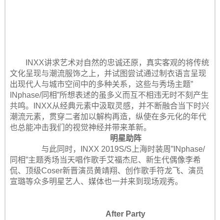
INXX讲求艺术对自然的忠诚还原，真实客观的将传统
文化呈现与潮流服饰之上，并试图尝试通过制衣语言呈现
出现代人与城市空间中的多种关系，这些与秀场主题”
INphase/同相”所想表述的虽多义而互不相违无时不刻产生
共鸣。INXX从经典元素中汲取灵感，并不断融合当下时兴
潮流元素，贯穿二者加以解构再造，纵使在多元化的年代
也总能冲击我们的视觉神经并带来革新。
明星助阵
与此同时，INXX 2019S/S上海时装周”INphase/
同相”主题秀场当天唱作歌手艾福杰尼、新生代偶像李希
侃、顶级Coser新晋演员黄靖翔、创作歌手符龙飞、演员
宣璐等众多明星艺人、媒体也一并来到现场观秀。
After Party