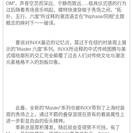
OM”，声音空灵而深远、宁静而致远…..极具仪式感的行为
过后随着秀场音乐响起，模特快速穿梭于秀场之间，”拓
扑、五行、六度”所诠释的潮流语言在”INphase/同相”主题
概念的映衬下一一破译。
要说对INXX最近的记忆点，莫过于在纽约时装周上展
示的”Master 六度”系列。INXX所诠释的中式传统图腾与美
式嘻哈廓形的交汇完全颠覆了过去人们对传统文化与潮流
元素格格不入的刻板印象。
此番，全新的”Master”系列也被INXX带到了上海时装
周的秀场之上，通过不羁的叠穿混搭在原有的着装属性上
进一步彰显自由的街头精神。
革新总是厚积薄发，随后就会变得势不可挡，有了