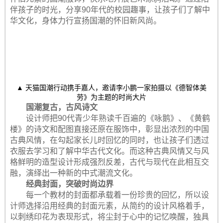
伴孩子的时光，分享90年代的校园趣事，让孩子们了解中
华文化，身体力行宣扬国潮的怀旧新风尚。
▲ 天猫国潮行动携手嘉人，邀请李小鹏一家拍摄以《德智体美
劳》为主题的时尚大片
国潮复古，古风诗文
设计师把90代青少年熟读千百遍的《咏鹅》、《黄鹤
楼》的诗文和配图直接还原在服饰中，彰显出浓烈的中国
古典风情，在勾起家长儿时回忆的同时，也让孩子们透过
衣服去学习和了解中华古代文化。而这种古典风情又与风
格鲜明的造型设计形成强烈反差，古代与现代在此相互交
融，演绎出一种新的中式潮流文化。
经典封面，突破时尚边界
每一个教材的封面都承载着一份珍贵的回忆，所以设
计师选择沿用经典的封面元素，从简约的设计风格着手，
以刺绣印花为表现形式，将尘封于心中的记忆唤醒，独具