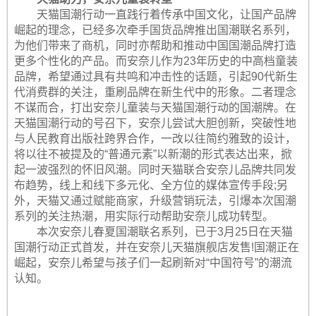
天猫国潮行动一直践行着传承中国文化，让国产品牌
崛起的理念，已经多次牵手国货品牌推出国潮联名系列，
为他们带来了商机，同时亦帮助和推动中国国潮品牌打造
更多个性化的产品。而安奈儿作为23年历史的中高档童装
品牌，希望通过具有共鸣和冲击性的话题，引起90代新生
代消费群的关注，重刷品牌在新生代中的形象。二者理念
不谋而合，打出安奈儿童装与天猫国潮行动的国潮牌。在
天猫国潮行动的号召下，安奈儿尝试大胆创新，突破性地
与人民教育出版社跨界合作，一改以往简约雅致的设计，
将以往不被提及的“普通元素”以新潮的形式表达出来，掀
起一波强烈的怀旧风潮。同时天猫联合安奈儿品牌共同发
布趋势，线上和线下多元化、全方位的媒体宣传手段;另
外，天猫又通过赋能商家，升级营销玩法，引爆本次国潮
系列的关注热潮，用实际行动帮助安奈儿成功转型。
本次安奈儿春夏国潮联名系列，已于3月25日在天猫
国潮行动正式首发，并在安奈儿天猫旗舰店发售!国潮正在
崛起，安奈儿希望与孩子们一起刷新对“中国符号”的潮流
认知。