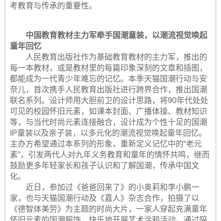
考教育与传承的重要性。
中国教育教材主力军牵手国潮童装，以潮流视觉唤起
童年回忆
人民教育出版社作为基础教育教材的主力军，推出的
每一本教材，或是教材里的每篇印象深刻的文章和插图，
都能成为一代青少年难忘的记忆。本季天猫国潮行动与安
奈儿，首次携手人民教育出版社进行跨界合作，推出国潮
联名系列。设计师用大胆前卫的设计思路，将90年代处处
可见的校园怀旧元素，如课本封面、广播体操、教材知识
等，与当代时尚元素连接融合，设计成为个性十足的国潮
IP童装以及亲子装，以多元化的潮流视觉唤起童年回忆。
主办方希望通过本系列的形象，重新定义记忆中的“老元
素”，引发两代人对九年义务教育和童年的情怀共鸣，继而
鼓励更多年轻家长和孩子认识和了解国潮，传承中国文
化。
近日，参加过《爸爸回来了》的小奥莉和李小鹏一
家，也与天猫国潮行动及《嘉人》杂志合作，拍摄了以
《德智体美劳》为主题的时尚大片，一家人穿起充满童年
怀旧元素的国潮服饰，快乐地开展艺术涂鸦活动。通过陪