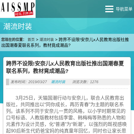
导航菜单
潮流时装
>
>
跨界不设限!安奈儿x人民教育出版社推
您现在的位置：
首页
潮流时装
出国潮春夏联名系列，教材竟成潮品?
跨界不设限!安奈儿x人民教育出版社推出国潮春夏
联名系列，教材竟成潮品?
发布时间：2019/03/27
潮流时装
浏览次数：1276
3月25日，天猫国潮行动与安奈儿，联合人民教育出
版社，共同推出以“同你成长，再历青春”为主题的联名系
列。该系列不同于安奈儿一贯的风格，以小学时期常见的
口号标语、人教版教材包括李雷、韩梅梅等熟悉的人物和
元素作为设计灵感，化“普通”为“新潮”，以强烈的既视感唤
起90后新生代奶爸宝妈的纯真童年回忆，同时也让家长思