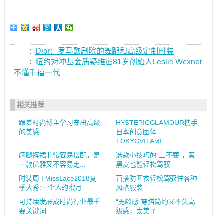
:
Dior：罗马歌剧院的舞蹈和高级定制时装
:
纽约对冲基金质疑维密81岁创始人Leslie Wexner
不懂千禧一代
相关推荐
跟着时尚博主学习穿出高级
HYSTERICGLAMOUR携手
的美感
日本创意团体
TOKYOVITAMI...
阔腿裤裙非常容易搭配，是
选款小技巧的“三不要”，黄
一款优雅又不容易走...
黑皮也能轻松驾驭
时装周 | MissLace2018夏
百搭防晒衣轻松驾驭住各种
季大秀:一个人的蜜月
风格服装
可持续发展成时尚行业最重
“无龄感”穿搭简约又不失高
要关键词
级感，太美了