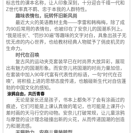
标志性的课本名称，让人印象深刻，十分迎合千禧一代和
Z世代率真不羁、忠于本我的人群特性。
趣味表情包，玩转怀旧新风尚
最近大火的英语教材主角——李雷和韩梅梅，除了成
为90后常用的表情包，也被印在了安奈儿的国潮系列上。
“我是班长”、“罚抄30遍”等趣味的文字对白，具象出孩子无
忧无虑的内心世界，也给教材经典人物赋予了俏皮机灵的
生命力。
时代在召唤
复古风的运动夹克套装早已在时尚界大放异彩，展现
出有魅力的国潮形象。而安奈儿将国潮的时尚力量加倍，
在套装中加入90年代富有代表性的标语，一句“时代在召
唤”，将积极上进的思想态度传递，也触碰新生代对自信蓬
勃的中国文化的感知。
涂鸦自由，共历青春
无论是家长还是孩子，书本上都免不了会有涂画过的
痕迹，它们可能是上课认真做的笔记，也可能是上课开小
差时画的天马行空的动物。安奈儿打破常规，让儿童涂鸦
与摩登的设计理念碰撞出新的火花，从而传递国潮的创造
力和潮流感。
天猫助力，安奈儿童装转型