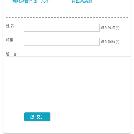
闲的穿着体验，又不...
穿出高质感
姓 名：
输入名称 (*)
邮箱
输入邮箱 (*)
留 言: