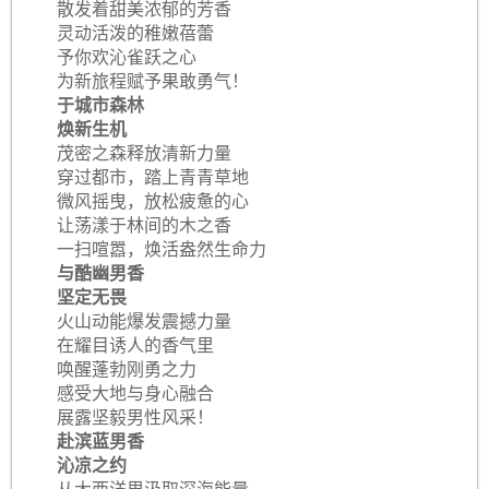
散发着甜美浓郁的芳香
灵动活泼的稚嫩蓓蕾
予你欢沁雀跃之心
为新旅程赋予果敢勇气！
于城市森林
焕新生机
茂密之森释放清新力量
穿过都市，踏上青青草地
微风摇曳，放松疲惫的心
让荡漾于林间的木之香
一扫喧嚣，焕活盎然生命力
与酷幽男香
坚定无畏
火山动能爆发震撼力量
在耀目诱人的香气里
唤醒蓬勃刚勇之力
感受大地与身心融合
展露坚毅男性风采！
赴滨蓝男香
沁凉之约