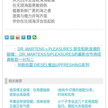
从大西洋里汲取深海能量
在无垠海面勇敢扬帆
载着新鲜广袤的海之香
激爽与魄力并驾齐驱
伴你在壮阔海洋自信起航
:
DR. MARTENS x PLEASURES 朋克和新浪潮的
碰撞： DR. MARTENS与PLEASURES的最新合作将经
典靴款一分为二
:
创新抗菌 DIESEL推出UPFRESHING系列
相关推荐
极简博主穿搭：仅用基础款
t恤和牛仔裤的搭配分享，
就穿出高级感
时尚和实用
早春这样穿短裙，简单穿搭
小个子学会这几个实用搭配
又美又有气质
技巧，撑起大衣很简单