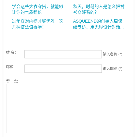
学会这些大衣穿搭，就能够
秋天，时髦的人是怎么把衬
让你的气质翻倍
衫穿好看的？
过年穿对内搭才够优雅，这
ASQUEEND的创始人周保
几种搭法值得学！
继专访：用无界设计对话...
姓 名：
输入名称 (*)
邮箱
输入邮箱 (*)
留 言: