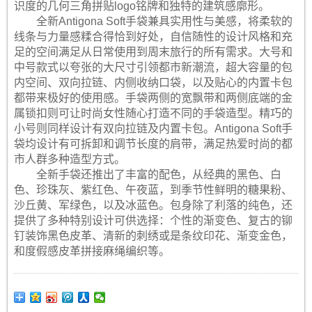
识度的几何三角拼贴logo铭牌和独特的建筑感廓形。
全新Antigona Soft手袋兼具实用性与美感，将柔软的
线条与力量感糅合得恰到好处，自信随性的设计风格和充
足的空间满足从日常使用到周末旅行的所有需求。大号和
中号款式以夸张的大尺寸引领都市新潮流，超大容量的包
内空间、双向拉链、内侧收纳口袋，以及贴心的内置卡包
都带来极好的使用感。手袋两侧的宽飘带和两侧底端的金
属锁扣则可让时尚女性随心打造不同的手袋造型。精巧的
小号则同样设计有双向拉链及内置卡包。Antigona Soft手
袋均设计有可拆卸和调节长度的肩带，满足热爱时尚的都
市人群多种造型方式。
全新手袋还推出了丰富的配色，从经典的黑色、白
色、珍珠灰、紫红色、午夜蓝，到季节性鲜明的糖果粉、
沙丘黄、军绿色，以及冰蓝色。包身除了利落的纯色，还
提供了多种特别设计可供选择：个性的渐变色、复古的铆
钉装饰黑色皮革、清新的刺绣或是条纹印花、渐变金色，
和度假感皮革拼接麻绳编织等。