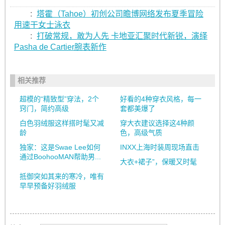
:
塔霍（Tahoe）初创公司瞻博网络发布夏季冒险
用速干女士泳衣
:
打破常规，敢为人先 卡地亚汇聚时代新锐，演绎
Pasha de Cartier腕表新作
相关推荐
超模的“精致型”穿法，2个
好看的4种穿衣风格，每一
窍门，简约高级
套都美爆了
白色羽绒服这样搭时髦又减
穿大衣建议选择这4种颜
龄
色，高级气质
独家：这是Swae Lee如何
INXX上海时装周现场直击
通过BoohooMAN帮助男...
大衣+裙子”，保暖又时髦
抵御突如其来的寒冷，唯有
早早预备好羽绒服