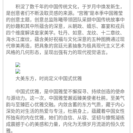
积淀了数千年的中国传统文化，于岁月中焕发新生，
是创意者们不断汲取灵感的来源。“宫雅”是本季中国雅莹
的创意主题，创意总监陈曦带领团队采撷中国传统故事中
的妙趣和其中所蕴含的深意，从朝政、嬉乐、塞宴和戎兵
四个维度解读皇家美学。牡丹、如意、龙纹、十二章纹、
海水江崖纹，蕴含美好祝福与文化深意的五种图腾通过现
代审美再造，把具象的宫廷元素抽象为极具现代主义艺术
风格的几何形态，呈现出强有力的现代视觉语言。
大美东方，时尚定义中国式优雅
中国式优雅，是中国雅莹不懈探寻、持续创造的使命
与源动力。这一次，中国雅莹邂逅臻美使者杜鹃，至美气
韵与至臻匠心优雅交融。内敛含蓄的东方气质，藏于内心
深处的对生活的热爱与专注，杜鹃身上，蕴藏着中国女性
所独有的内在优雅，她们的自信、从容、坚韧与慷慨凝练
成震撼于心的美感和力量，内化为无惧岁月流逝的恒久优
雅。