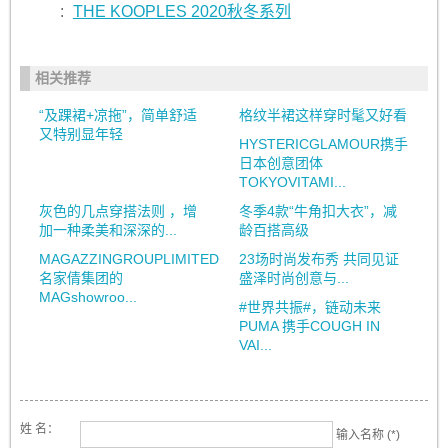
:
THE KOOPLES 2020秋冬系列
相关推荐
“及踝裙+凉拖”，简单舒适
格纹半裙这样穿时髦又好看
又特别显年轻
HYSTERICGLAMOUR携手
日本创意团体
TOKYOVITAMI...
灰色的几点穿搭法则 ，增
冬季4款“牛角扣大衣”，减
加一种柔美和深深的...
龄百搭高级
MAGAZZINGROUPLIMITED
23场时尚发布秀 共同见证
名家倩集团的
盛泽时尚创意与...
MAGshowroo...
#世界共振#，链动未来
PUMA 携手COUGH IN
VAI...
姓 名：
输入名称 (*)