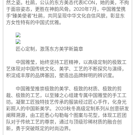
然之姿。杜鹃，公认的东方美态代表ICON，她的美，不拘
于面容姿态，更胜在神韵风骨。2020年7月，中国雅莹携
手“臻美使者”杜鹃，共同呈现中华文化自信风貌，彰显东
方女性特有的中国式优雅。
匠心定制，激荡东方美学新篇章
中国雅莹，始终坚持工匠精神，以高级定制的极致工
艺体现对中国传统文化、美学、工艺的不断探究与演绎，
积淀成丰厚的品牌基因，塑造出品牌鲜明的辨识度。
中国雅莹推崇极致的美学、极致的材质、极致的剪
裁、极致的工艺，以至臻之心组建专属中国雅莹的手工工
坊。凝聚工匠独特技艺传承的服装经过匠心手作，化身光
彩照人的中国新美学。 2020秋冬高级定制系列从创意研发
阐释溯源，由工匠悉心勾勒每个图案与花型，体现工匠团
队对于传统工艺的尊崇，通过与顶级珍稀材质的融合创
新，勇于突破既定的时尚边界。