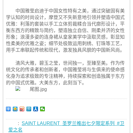
中国雅莹启迪于中国女性特有之美，通过突破固有美
学认知的时尚设计，摩登又不失新意地引领并塑造中国式
优雅：利落的套装以手工立体剪裁糅合当代廓形设计，平
衡东西方的精致与简约，塑造独立自信、刚柔并济的女性
形象；浪漫多姿的连身裙从皇家美学中汲取灵感，彰显知
性柔美的优雅之姿；细节处极致运用刺绣、钉珠等工艺，
用手工串联起传统和现代，激发独具风貌的中国新风尚。
清风大雅，碧玉之莹，世间独一，至臻至美。作为传
统文化的传承者和创新者，中国雅莹将与生俱来的使命感
化身为追求极致的专注精神，持续探索和创造独属于东方
的中国式优雅。大美东方，此刻当下。
:
SAINT LAURENT 圣罗兰推出七夕限定系列 #卫
爱之名