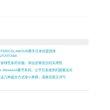
STERICGLAMOUR携手日本创意团体
YOVITAMI...
夏穿绿色系的衣服，穿出足够显白的实用性
am Weekend春节系列，让节日变成你的甜蜜派对
天这几种组合方式穿小黑裤，清爽百搭又洋气