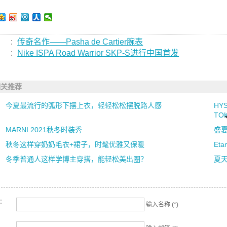
:
传奇名作——Pasha de Cartier腕表
:
Nike ISPA Road Warrior SKP-S进行中国首发
相关推荐
今夏最流行的弧形下摆上衣，轻轻松松摆脱路人感
HY
TOK
MARNI 2021秋冬时装秀
盛
秋冬这样穿奶奶毛衣+裙子，时髦优雅又保暖
Et
冬季普通人这样学博主穿搭，能轻松美出圈？
夏
名：
输入名称 (*)