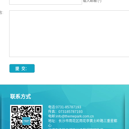
输入邮箱 (*)
言:
联系方式
电话:0731-85787193
传真：073185787193
电邮:info@themepark.com.cn
地址：长沙市雨花区雨花亭黄土岭路三重星都
心