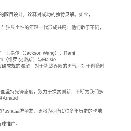
破传统的醒目设计，诠释对成功的独特见解。如今，
格，与独具个性的年轻一代形成共鸣：他们敢于不同，
嘉尔（Jackson Wang）、Rami
ith（维罗·史密斯）与Maisie
对于突破成规的渴望，对于挑战界限的勇气，对于创造时
地亚一直坚持先锋态度，致力于探索创新，不断为我们多
rnaud
Pasha品牌挚友，更将为拥有170多年历史的卡地
在全球推广。