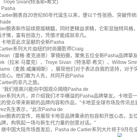
、Troye Sivan(特洛耶•希文)
Pasha
e Cartier腕表自20世纪80年代诞生以来，便以个性张扬、突
hade
artier腕表新作延续原版精髓，同时更精益求精，它彰显独特风
洒才情，富有创造力，凭借才能成就非凡。
卡地亚此次呈献的全新Pasha
 Cartier系列大片由纽约时尚摄影师Craig
Dean（雷格·麦克迪恩）掌镜拍摄，聚焦五位全新Pasha品牌挚友：王
lek（拉米·马雷克）、Troye Sivan（特洛耶·希文）、Willow Sm
illiams（麦茜·威廉姆斯），展现他们对于表达自我的坚持，
的信心。他们敢为人先，共同开启Pasha
 Cartier的非凡之旅。
“我们很高兴能向中国观众揭晓Pasha de
artier系列大片，并介绍我们才华横溢的Pasha品牌挚友。卡
化的受众带来新颖的品牌内容和作品，”卡地亚全球市场及传讯总监A
rrez先生表示，“此次Pasha de
artier腕表的宣传，将展现卡地亚品牌秉承的包容和开放心态，五位
品牌，构筑起一场与新生代力量的创意对话。”
继中国大陆市场首发后，Pasha de Cartier系列大片将于9月