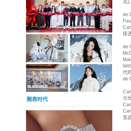
克)
d
Pas
C
挥
de
Mc
Ma
W
代
de
C
元
腕表时代
Ca
C
亚