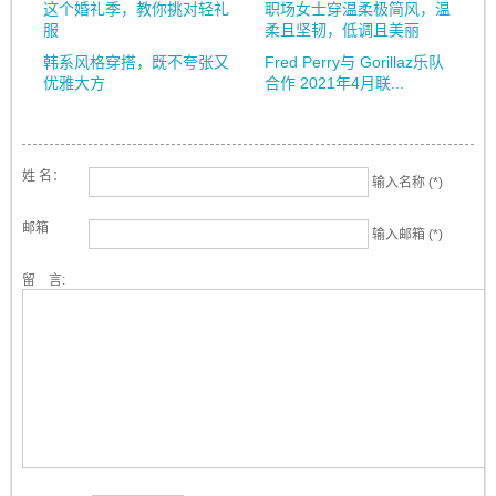
这个婚礼季，教你挑对轻礼
职场女士穿温柔极简风，温
服
柔且坚韧，低调且美丽
韩系风格穿搭，既不夸张又
Fred Perry与 Gorillaz乐队
优雅大方
合作 2021年4月联...
姓 名：
输入名称 (*)
邮箱
输入邮箱 (*)
留 言: