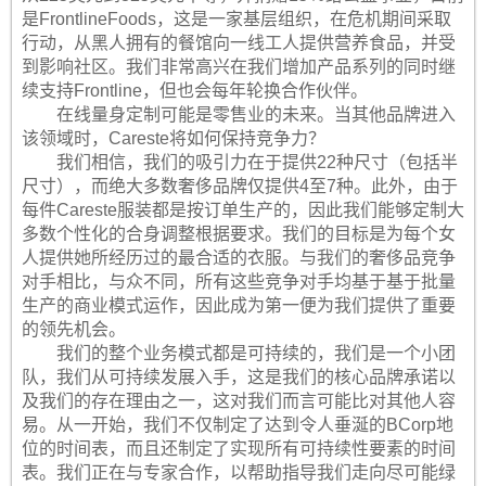
是FrontlineFoods，这是一家基层组织，在危机期间采取
行动，从黑人拥有的餐馆向一线工人提供营养食品，并受
到影响社区。我们非常高兴在我们增加产品系列的同时继
续支持Frontline，但也会每年轮换合作伙伴。
在线量身定制可能是零售业的未来。当其他品牌进入
该领域时，Careste将如何保持竞争力？
我们相信，我们的吸引力在于提供22种尺寸（包括半
尺寸），而绝大多数奢侈品牌仅提供4至7种。此外，由于
每件Careste服装都是按订单生产的，因此我们能够定制大
多数个性化的合身调整根据要求。我们的目标是为每个女
人提供她所经历过的最合适的衣服。与我们的奢侈品竞争
对手相比，与众不同，所有这些竞争对手均基于基于批量
生产的商业模式运作，因此成为第一便为我们提供了重要
的领先机会。
我们的整个业务模式都是可持续的，我们是一个小团
队，我们从可持续发展入手，这是我们的核心品牌承诺以
及我们的存在理由之一，这对我们而言可能比对其他人容
易。从一开始，我们不仅制定了达到令人垂涎的BCorp地
位的时间表，而且还制定了实现所有可持续性要素的时间
表。我们正在与专家合作，以帮助指导我们走向尽可能绿