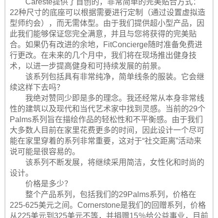
Careste提供了首创的，非常简单的完美贴合方式：
22种尺寸的底座可以根据需要进行定制（通过设置虚拟造
型师约会），而无需体型。由于我们提供超小型产品，因
此我们能够保证您完全满意，并且与您将获得的完美贴
合。如果仍有改进的余地，FitConcierge随时准备免费进
行更改。在未来的几个月中，我们将在现场推出健身技
术，以进一步提高健身和可持续发展的前景。
该系列包括具有非常纯净，简单线条的服装。它会继
续这样下去吗？
我绝对赞同少即是多的理念。我还经常从本身非常线
性的建筑以及现代和当代艺术家中找到灵感。当前的29个
Palms系列旨在描绘作品的轻松性和不平衡感。由于我们
大多数人目前在家里花费更多的时间，因此设计一个尽可
能在家里穿着的系列非常重要，这对于“社交距离”活动来
说可能是很容易的。
该系列不断发展，将继续采用简洁，女性化和时尚的
设计。
价格是多少？
整个产品系列，包括我们的29Palms系列，价格在
225-625美元之间。Cornerstone是我们的回赠系列，价格
从225美元到325美元不等，并捐赠15％给公益事业，目前