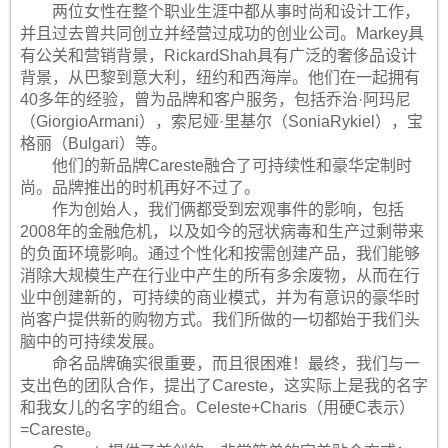
两位女性在整个职业生涯中都从事时尚和设计工作，
并且过去曾共同创立并经营过成功的创业公司。Markey具
有公关和营销背景，RickardShah具有广泛的奢侈品设计
背景，从巴黎到意大利，纽约和西海岸。他们在一起拥有
40多年的经验，曾为品牌和客户服务，包括乔治·阿玛尼
（GiorgioArmani），索尼娅·里基尔（SoniaRykiel），宝
格丽（Bulgari）等。
他们的新品牌Careste融合了可持续性和豪华定制时
尚。品牌推出的时机再好不过了。
作为创始人，我们俩都受到宏观事件的影响，包括
2008年的金融危机，以及如今的冠状病毒和生产过剩带来
的负面环境影响。通过个性化和按需创建产品，我们能够
消除大规模生产在行业中产生的所有多余废物，从而在行
业中创建新的，可持续的商业模式，并为有意识的豪华时
尚客户提供新的购物方式。我们所做的一切都始于我们头
脑中的可持续发展。
命名品牌确实很重要，而且很困难！最终，我们与一
支出色的团队合作，提出了Careste，这实际上是我的名字
和我女儿的名字的组合。Celeste+Charis（用硬C表示）
=Careste。