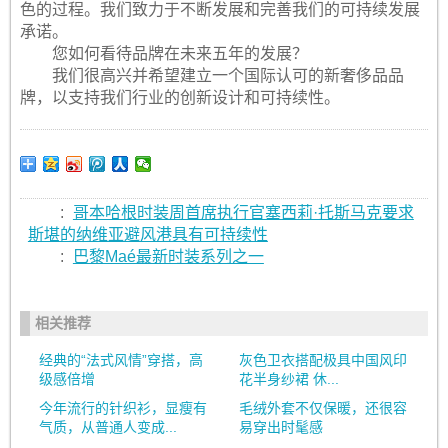
色的过程。我们致力于不断发展和完善我们的可持续发展
承诺。
您如何看待品牌在未来五年的发展？
我们很高兴并希望建立一个国际认可的新奢侈品品
牌，以支持我们行业的创新设计和可持续性。
:
哥本哈根时装周首席执行官塞西莉·托斯马克要求
斯堪的纳维亚避风港具有可持续性
:
巴黎Maé最新时装系列之一
相关推荐
经典的“法式风情”穿搭，高
灰色卫衣搭配极具中国风印
级感倍增
花半身纱裙 休...
今年流行的针织衫，显瘦有
毛绒外套不仅保暖，还很容
气质，从普通人变成...
易穿出时髦感