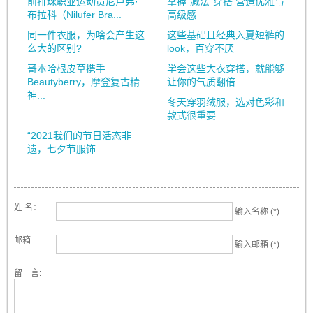
前排球职业运动员尼卢弗·
掌握“减法”穿搭 营造优雅与
布拉科（Nilufer Bra...
高级感
同一件衣服，为啥会产生这
这些基础且经典入夏短裤的
么大的区别?
look，百穿不厌
哥本哈根皮草携手
学会这些大衣穿搭，就能够
Beautyberry，摩登复古精
让你的气质翻倍
神...
冬天穿羽绒服，选对色彩和
款式很重要
“2021我们的节日活态非
遗，七夕节服饰...
姓 名：
输入名称 (*)
邮箱
输入邮箱 (*)
留 言: