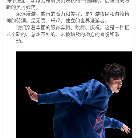
海中漫游，想象力是对我们现状的一剂解药。创造将成为
新的灵丹妙药。
永远漫游。旅行的魔力和美好，是对游牧民和游牧精
神的赞颂。是无畏、乐观、独立的世界漫游者。
他们穿着华丽的服饰奔跑、跳舞、庆祝。这是一种抵
达全新的、意想不到的、未被触及的地方的喜悦和激
动。