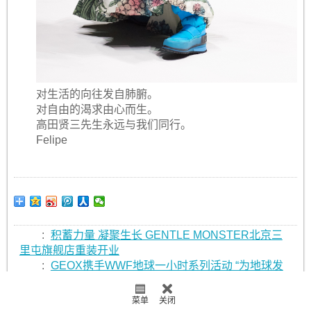
对生活的向往发自肺腑。
对自由的渴求由心而生。
高田贤三先生永远与我们同行。
Felipe
:
积蓄力量 凝聚生长 GENTLE MONSTER北京三
里屯旗舰店重装开业
:
GEOX携手WWF地球一小时系列活动 “为地球发
声，从心呼吸”
菜单
关闭