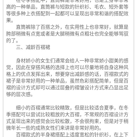
在冬季搭配中，直筒裤是非常好用，也是上身率非常
高的一种单品，直筒裤与短款的针织衫、毛衣、短外套等
等很多种上衣搭配到一起都可以呈现出非常和谐的搭配效
果。
直筒裤除了百搭之外，在实用性上也非常好，就算是
胯部稍微有点宽或者是大腿稍微有点粗壮也完全能够驾驭
的了。
三、减龄百褶裙
身材娇小的女生们通常会给人一种非常娇小甜美的感
觉，因此在穿搭风格的选择上也可以尽量地将自身这种风
格上的优点发挥出来，想要穿出减龄感的话，百褶款式的
裙子是非常好用的一种单品，虽然色彩搭配简单，但是百
褶的设计方式却可以通过层叠的褶皱设计方式来凸显出足
够的层次感。
细小的百褶通常比较精致，但是比较适合夏季，在冬
季搭配可以尝试比较粗放的大百褶，不常规的百褶设计方
式呈现出来的感觉会比较松散，不会很拘束，但是对于稍
微年长一些的成熟女性们来讲是非常好用的。
百褶款式的半身裙搭配上适度宽松的针织衫，在上下