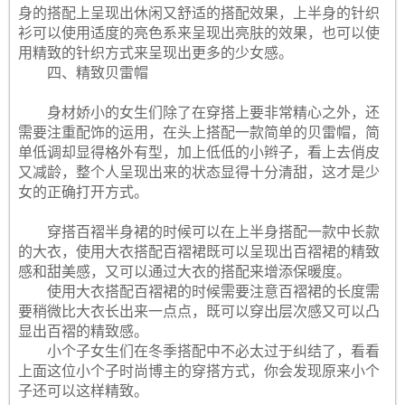
身的搭配上呈现出休闲又舒适的搭配效果，上半身的针织
衫可以使用适度的亮色系来呈现出亮肤的效果，也可以使
用精致的针织方式来呈现出更多的少女感。
四、精致贝雷帽
身材娇小的女生们除了在穿搭上要非常精心之外，还
需要注重配饰的运用，在头上搭配一款简单的贝雷帽，简
单低调却显得格外有型，加上低低的小辫子，看上去俏皮
又减龄，整个人呈现出来的状态显得十分清甜，这才是少
女的正确打开方式。
穿搭百褶半身裙的时候可以在上半身搭配一款中长款
的大衣，使用大衣搭配百褶裙既可以呈现出百褶裙的精致
感和甜美感，又可以通过大衣的搭配来增添保暖度。
使用大衣搭配百褶裙的时候需要注意百褶裙的长度需
要稍微比大衣长出来一点点，既可以穿出层次感又可以凸
显出百褶的精致感。
小个子女生们在冬季搭配中不必太过于纠结了，看看
上面这位小个子时尚博主的穿搭方式，你会发现原来小个
子还可以这样精致。