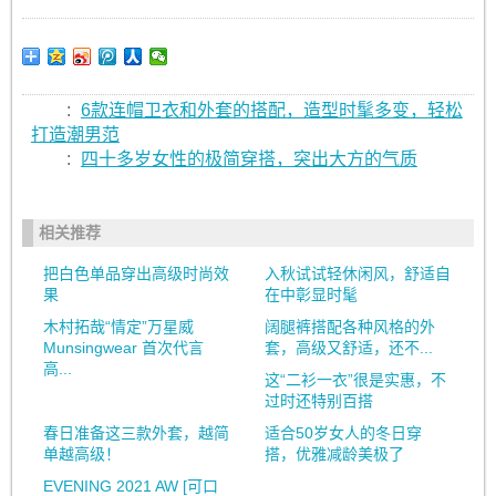
:
6款连帽卫衣和外套的搭配，造型时髦多变，轻松
打造潮男范
:
四十多岁女性的极简穿搭，突出大方的气质
相关推荐
把白色单品穿出高级时尚效
入秋试试轻休闲风，舒适自
果
在中彰显时髦
木村拓哉“情定”万星威
阔腿裤搭配各种风格的外
Munsingwear 首次代言
套，高级又舒适，还不...
高...
这“二衫一衣”很是实惠，不
过时还特别百搭
春日准备这三款外套，越简
适合50岁女人的冬日穿
单越高级！
搭，优雅减龄美极了
EVENING 2021 AW [可口