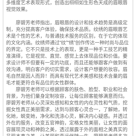
多维度艺术表现形式，创造出栩栩如生形色天成的眉眼唇
视觉效果。
廖碧芳老师指出，眉眼唇的设计和技术趋势是高级定
制，充分提高客户体验，确保技术品质。纹绣的眉眼唇艺
术是个性的艺术，与普通技术服务的区别，在于它的体现
的文化内涵。纹绣师通过“纹”“绣”创作传达一种时尚与品位
的界定。它不只是技术上的表现，更是一种手工技艺的精
准演绎，它是视觉、直觉、感觉上去体现品位和价值。要
求设计师不但要有一定的功底，而且还能够跟客户做到有
效沟通，明白客户的切实需求，设计客户想要的妆容。眉
毛自然是因人而异！而具有现代艺术美感和技术含量的眉
毛才能更符合有品位的女性群体。
廖碧芳老师可以根据顾客的肤色、脸型、职业和社会
背景，为他们量身定制妆容，让每位顾客能够满意而归。
廖碧芳老师从心灵深处感知和女性的内在灵性和气质，挖
掘女性真正美丽需求，达到与顾客心灵合一，了解她，转
化她，蜕变她，净化和洗涤心灵，解决内心疑惑。并透过
外在的服务，改变五官神韵，定格女性美丽，让女性的面
容展现灵动和神韵之美，透过展露于外的面相之美真实的