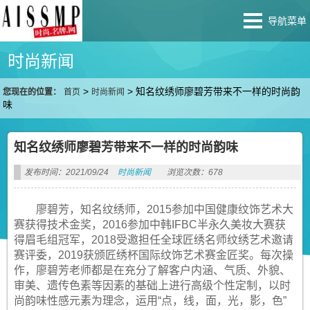
导航菜单
时尚新闻
>
>
知名纹绣师廖碧芳带来不一样的时尚韵
您现在的位置：
首页
时尚新闻
味
知名纹绣师廖碧芳带来不一样的时尚韵味
发布时间：2021/09/24
时尚新闻
浏览次数：678
廖碧芳，知名纹绣师，2015参加中国健康纹饰艺术大
赛获得技术金奖，2016参加中韩IFBC半永久美妆大赛获
得眉毛组冠军，2018受邀担任全球匠绣名师纹绣艺术邀请
赛评委，2019获颁匠绣杯国际纹饰艺术赛金匠奖。每次操
作，廖碧芳老师都是在充分了解客户内涵、气质、外貌、
审美、遗传色素等因素的基础上进行高级个性定制，以时
尚韵味性感元素为理念，运用“点，线，面，光，影，色”