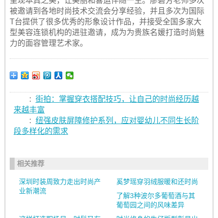
呈现本真之美，让美丽和喜运伴随一生。廖碧芳老师多次
被邀请到各地时尚技术交流会分享经验，并且多次为国际
T台提供了很多优秀的形象设计作品，并接受全国多家大
型美容连锁机构的进驻邀请，成为为贵族名媛打造时尚魅
力的面容管理艺术家。
:
街拍：掌握穿衣搭配技巧，让自己的时尚经历越
来越丰富
:
纽强皮肤屏障修护系列，应对婴幼儿不同生长阶
段多样化的需求
相关推荐
深圳时装周致力走出时尚产
奚梦瑶穿羽绒服暖和还时尚
业新潮流
了解3种波尔多葡萄酒与其
葡萄园之间的风味差异