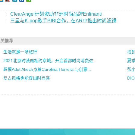
:
ClearAngel计划资助非洲时尚品牌Enfinanti
:
三星与K-pop歌手BIBI合作，在AR中推出时尚滤镜
相关推荐
生活就是一场旅行
找到
2021北京时装周相约京城，开启首都时尚消费进...
夏
超模Adut Akech身着Carolina Herrera 与创意...
彭小
复古风格也能穿出时尚感
DI