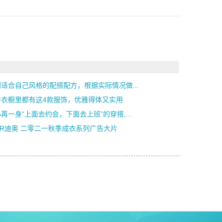
适合自己风格的配搭配方，根据实际情况做...
季衣橱里都有这4款服饰，优雅得体又实用
苒一身“上面去约会，下面去上班”的穿搭,...
OR迪奥 二零二一秋季成衣系列广告大片