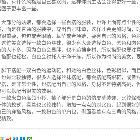
穿搭，有什么风格是自己喜欢的，这样你的生活会变得更好一些
活圈子更丰富一些。
大部分的姑娘，都会选择一些百搭的服装，也许上面有点个性
服，而是在普通的服装中，穿出自己味道，这样才会更加时尚，
也很重要，包包或者眼睛，耳坠或者项链，要有自己的风格，色
这位美女选择一款白色丝袜，很少有人会选择白色，黑色和肉
色的人不多，因为白色会显胖，也不遮挡身材，所以搭配也要注
，搭配也轻松，白色会衬托人干净干练，所以作为时尚的美女，
。
脚下搭配一双白色的运动鞋，和她的白色丝袜，色彩相似，而
，也是比较独特，很多人选择丝袜搭配，都会搭配高跟鞋，或者
穿搭，是非常个性，也搭配出自己的风格，身材不是特别高挑，
也可以搭配出很美的效果。
一款米白色高领小衫，袖子部分是白色的仿皮草装饰，比较保
一体的款式，看着也比较独特，增加一点点的对比色，起到很好
自己的穿搭风格，一款粉色的单肩包，侧面看着有点三角的风格
很精致。