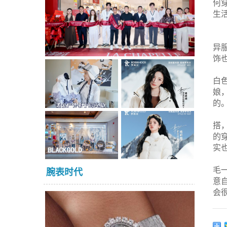
何
生
异
饰
白
娘
的
搭
的
实
毛
腕表时代
意
会